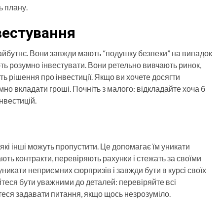
ь плану.
вестування
майбутнє. Вони завжди мають “подушку безпеки” на випадок
ють розумно інвестувати. Вони ретельно вивчають ринок,
ть рішення про інвестиції. Якщо ви хочете досягти
мно вкладати гроші. Почніть з малого: відкладайте хоча б
інвестицій.
 які інші можуть пропустити. Це допомагає їм уникати
ть контракти, перевіряють рахунки і стежать за своїми
уникати неприємних сюрпризів і завжди бути в курсі своїх
йтеся бути уважними до деталей: перевіряйте всі
йтеся задавати питання, якщо щось незрозуміло.