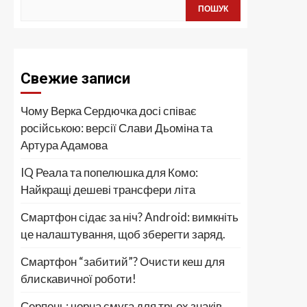
ПОШУК
Свежие записи
Чому Верка Сердючка досі співає
російською: версії Слави Дьоміна та
Артура Адамова
IQ Реала та попелюшка для Комо:
Найкращі дешеві трансфери літа
Смартфон сідає за ніч? Android: вимкніть
це налаштування, щоб зберегти заряд.
Смартфон “забитий”? Очисти кеш для
блискавичної роботи!
Серпень: чорна смуга для трьох знаків