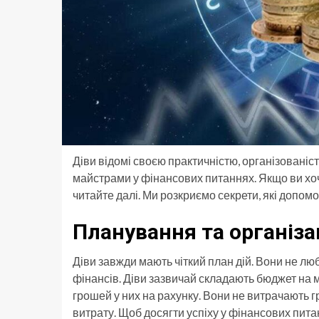
Діви відомі своєю практичністю, організованіс
майстрами у фінансових питаннях. Якщо ви хоче
читайте далі. Ми розкриємо секрети, які допо
Планування та організа
Діви завжди мають чіткий план дій. Вони не люб
фінансів. Діви зазвичай складають бюджет на м
грошей у них на рахунку. Вони не витрачають г
витрату. Щоб досягти успіху у фінансових пита