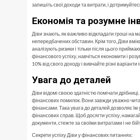
запишіть свої доходи та витрати, і дотримуйтес
Економія та розумне ін
Діви знають, як важливо відкладати гроші на 
непередбачених обставин. Крім того, Діви вмі
аналізують ризики і тільки після цього приймаю
фінансового успіху, навчіться економити і розу
10% від свого доходу і вивчайте різні варіанти 
Увага до деталей
Діви відомі своєю здатністю помічати дрібниці,
фінансових помилок. Вони завжди уважно читаю
фінансами. Така увага до деталей дозволяє їм 
фінансових справ. Щоб досягти успіху, намага
документи, стежте за своїми витратами і не бі
Секрети успіху Діви у фінансових питаннях: