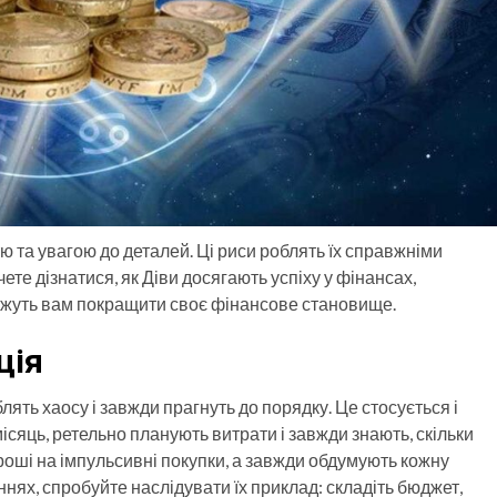
тю та увагою до деталей. Ці риси роблять їх справжніми
те дізнатися, як Діви досягають успіху у фінансах,
можуть вам покращити своє фінансове становище.
ція
лять хаосу і завжди прагнуть до порядку. Це стосується і
ісяць, ретельно планують витрати і завжди знають, скільки
роші на імпульсивні покупки, а завжди обдумують кожну
ннях, спробуйте наслідувати їх приклад: складіть бюджет,