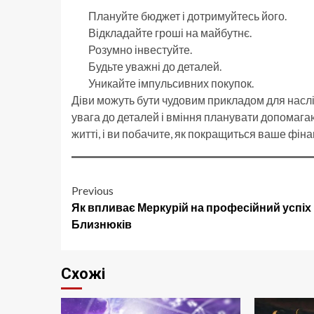
Плануйте бюджет і дотримуйтесь його.
Відкладайте гроші на майбутнє.
Розумно інвестуйте.
Будьте уважні до деталей.
Уникайте імпульсивних покупок.
Діви можуть бути чудовим прикладом для наслі
увага до деталей і вміння планувати допомагаю
житті, і ви побачите, як покращиться ваше фін
Post
Previous
Як впливає Меркурій на професійний успіх
navigation
Близнюків
Схожі