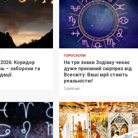
И
ГОРОСКОПИ
 2026: Коридор
На три знаки Зодіаку чекає
ь – заборони та
дуже приємний сюрприз від
ації.
Всесвіту: Ваші мрії стають
реальністю!
5 днів ago