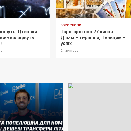
И
ГОРОСКОПИ
почуть: Ці знаки
Таро-прогноз 27 липня:
ось-ось зірвуть
Дівам – терпіння, Тельцям –
!
успіх
go
2 тижні ago