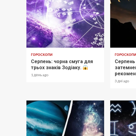
ГОРОСКОПИ
ГОРОСКОП
Серпень: чорна смуга для
Серпень
трьох знаків Зодіаку.
затемнен
рекоменд
1 день ago
3 дні ago