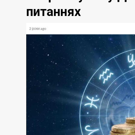
питаннях
2 роки ago