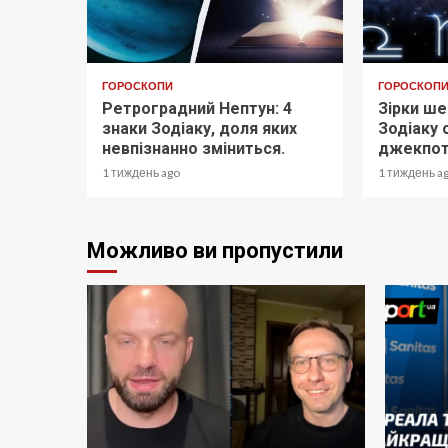
ГОРОСКОПИ
ГОРОСКОП
Ретроградний Нептун: 4
Зірки ше
знаки Зодіаку, доля яких
Зодіаку 
невпізнанно зміниться.
джекпот
1 тиждень ago
1 тиждень a
Можливо ви пропустили