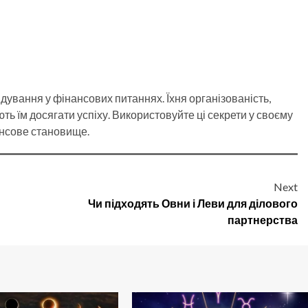
дування у фінансових питаннях. Їхня організованість,
ть їм досягати успіху. Використовуйте ці секрети у своєму
ансове становище.
Next
Чи підходять Овни і Леви для ділового
партнерства