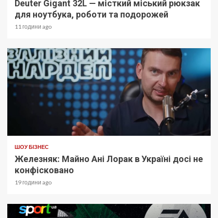
Deuter Gigant 32L — місткий міський рюкзак
для ноутбука, роботи та подорожей
11 години ago
ШОУ БІЗНЕС
Железняк: Майно Ані Лорак в Україні досі не
конфісковано
19 години ago