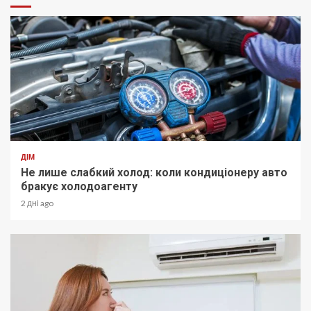
ДІМ
Не лише слабкий холод: коли кондиціонеру авто
бракує холодоагенту
2 дні ago