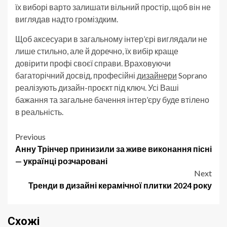
їх виборі варто залишати вільний простір, щоб він не
виглядав надто громіздким.
Щоб аксесуари в загальному інтер’єрі виглядали не
лише стильно, але й доречно, їх вибір краще
довірити профі своєї справи. Враховуючи
багаторічний досвід, професійні
дизайнери
Soprano
реалізують дизайн-проєкт під ключ. Усі Ваші
бажання та загальне бачення інтер’єру буде втілено
в реальність.
Post
Previous
Анну Трінчер принизили за живе виконання пісні
navigation
— українці розчаровані
Next
Тренди в дизайні керамічної плитки 2024 року
Схожі