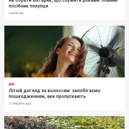
Як обрати ліхтарик, що служить роками: повний
посібник покупця
6 днів ago
ДІМ
Літній догляд за волоссям: запобігаємо
пошкодженням, яке пропускають.
1 тиждень ago