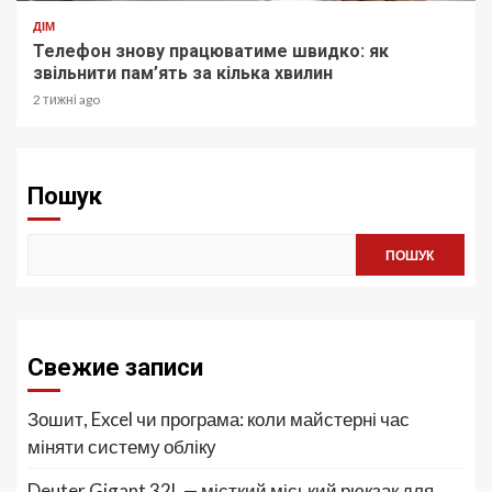
ДІМ
Телефон знову працюватиме швидко: як
звільнити пам’ять за кілька хвилин
2 тижні ago
Пошук
ПОШУК
Свежие записи
Зошит, Excel чи програма: коли майстерні час
міняти систему обліку
Deuter Gigant 32L — місткий міський рюкзак для