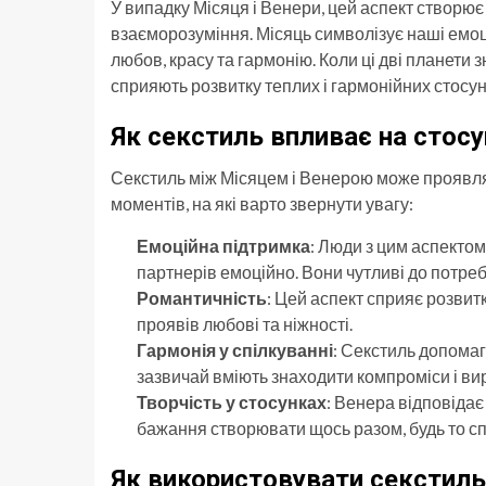
У випадку Місяця і Венери, цей аспект створює
взаєморозуміння. Місяць символізує наші емоції,
любов, красу та гармонію. Коли ці дві планети 
сприяють розвитку теплих і гармонійних стосун
Як секстиль впливає на стос
Секстиль між Місяцем і Венерою може проявлят
моментів, на які варто звернути увагу:
Емоційна підтримка
: Люди з цим аспектом
партнерів емоційно. Вони чутливі до потреб 
Романтичність
: Цей аспект сприяє розвит
проявів любові та ніжності.
Гармонія у спілкуванні
: Секстиль допомаг
зазвичай вміють знаходити компроміси і в
Творчість у стосунках
: Венера відповідає
бажання створювати щось разом, будь то сп
Як використовувати секстиль