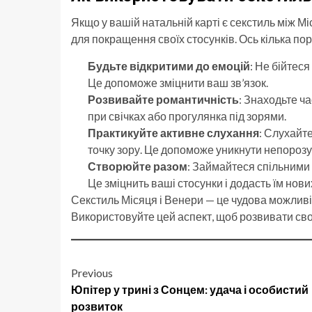
Якщо у вашій натальній карті є секстиль між М
для покращення своїх стосунків. Ось кілька пор
Будьте відкритими до емоцій
: Не бійтес
Це допоможе зміцнити ваш зв’язок.
Розвивайте романтичність
: Знаходьте ч
при свічках або прогулянка під зорями.
Практикуйте активне слухання
: Слухайт
точку зору. Це допоможе уникнути непорозу
Створюйте разом
: Займайтеся спільними 
Це зміцнить ваші стосунки і додасть їм нови
Секстиль Місяця і Венери — це чудова можливі
Використовуйте цей аспект, щоб розвивати св
Post
Previous
Юпітер у трині з Сонцем: удача і особистий
navigation
розвиток