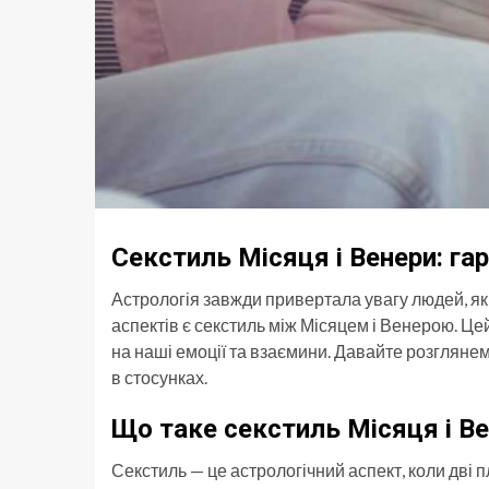
Секстиль Місяця і Венери: га
Астрологія завжди привертала увагу людей, які 
аспектів є секстиль між Місяцем і Венерою. Ц
на наші емоції та взаємини. Давайте розглянем
в стосунках.
Що таке секстиль Місяця і В
Секстиль — це астрологічний аспект, коли дві п