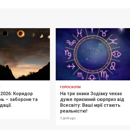
И
ГОРОСКОПИ
 2026: Коридор
На три знаки Зодіаку чекає
ь – заборони та
дуже приємний сюрприз від
ації.
Всесвіту: Ваші мрії стають
реальністю!
5 днів ago