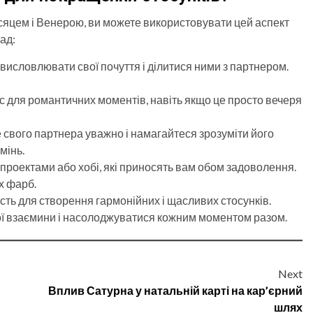
ісяцем і Венерою, ви можете використовувати цей аспект
ад:
я висловлювати свої почуття і ділитися ними з партнером.
ас для романтичних моментів, навіть якщо це просто вечеря
е свого партнера уважно і намагайтеся зрозуміти його
мінь.
проектами або хобі, які приносять вам обом задоволення.
х фарб.
сть для створення гармонійних і щасливих стосунків.
ої взаємини і насолоджуватися кожним моментом разом.
Next
Вплив Сатурна у натальній карті на кар’єрний
шлях