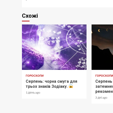
Схожі
ГОРОСКОПИ
ГОРОСКОП
Серпень: чорна смуга для
Серпень
трьох знаків Зодіаку.
затемнен
рекоменд
1 день ago
3 дні ago