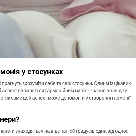
рмонія у стосунках
прагнуть зрозуміти себе та свої стосунки. Одним із цікавих
ей аспект вважається гармонійним і може значно вплинути
о, як саме цей аспект може допомогти у створенні гармонії
енери?
ланети знаходяться на відстані 60 градусів одна від одної.