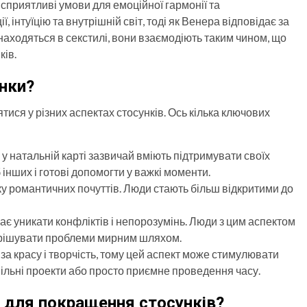
 сприятливі умови для емоційної гармонії та
 інтуїцію та внутрішній світ, тоді як Венера відповідає за
знаходяться в секстилі, вони взаємодіють таким чином, що
ків.
унки?
ися у різних аспектах стосунків. Ось кілька ключових
 у натальній карті зазвичай вміють підтримувати своїх
інших і готові допомогти у важкі моменти.
ку романтичних почуттів. Люди стають більш відкритими до
ає уникати конфліктів і непорозумінь. Люди з цим аспектом
ирішувати проблеми мирним шляхом.
 за красу і творчість, тому цей аспект може стимулювати
ільні проекти або просто приємне проведення часу.
 для покращення стосунків?