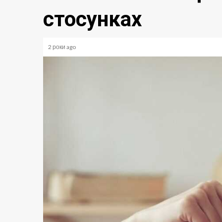
стосунках
2 роки ago