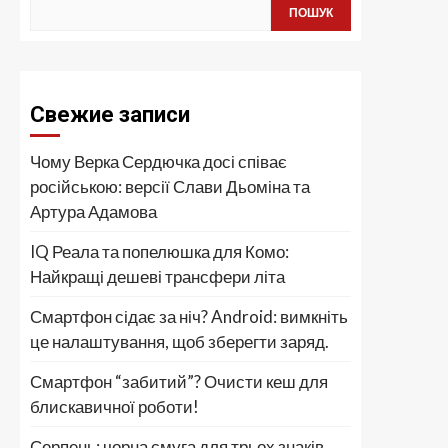
ПОШУК
Свежие записи
Чому Верка Сердючка досі співає
російською: версії Слави Дьоміна та
Артура Адамова
IQ Реала та попелюшка для Комо:
Найкращі дешеві трансфери літа
Смартфон сідає за ніч? Android: вимкніть
це налаштування, щоб зберегти заряд.
Смартфон “забитий”? Очисти кеш для
блискавичної роботи!
Серпень: чорна смуга для трьох знаків