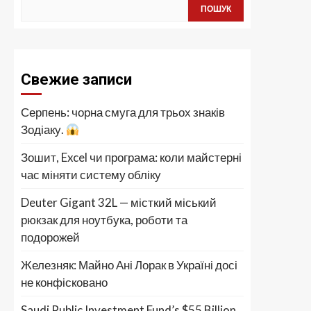
ПОШУК
Свежие записи
Серпень: чорна смуга для трьох знаків
Зодіаку.
Зошит, Excel чи програма: коли майстерні
час міняти систему обліку
Deuter Gigant 32L — місткий міський
рюкзак для ноутбука, роботи та
подорожей
Железняк: Майно Ані Лорак в Україні досі
не конфісковано
Saudi Public Investment Fund’s $55 Billion