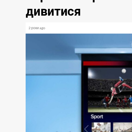
дивитися
2 роки ago