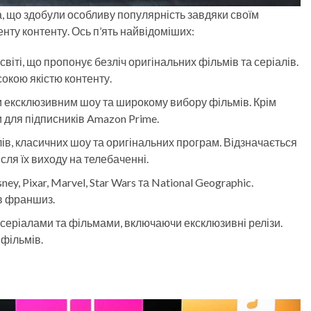
а, що здобули особливу популярність завдяки своїм
ту контенту. Ось п’ять найвідоміших:
світі, що пропонує безліч оригінальних фільмів та серіалів.
окою якістю контенту.
м ексклюзивним шоу та широкому вибору фільмів. Крім
и для підписників Amazon Prime.
ів, класичних шоу та оригінальних програм. Відзначається
ля їх виходу на телебаченні.
ey, Pixar, Marvel, Star Wars та National Geographic.
ів франшиз.
серіалами та фільмами, включаючи ексклюзивні релізи.
фільмів.