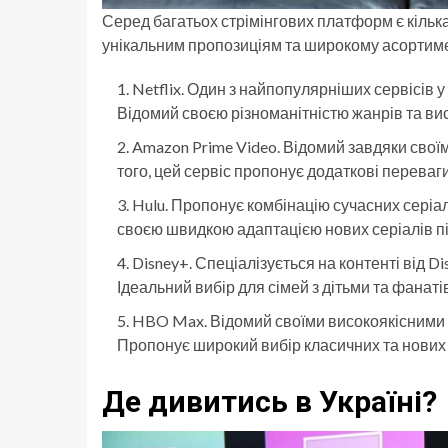
Серед багатьох стрімінгових платформ є кільк
унікальним пропозиціям та широкому асортимен
Netflix. Один з найпопулярніших сервісів у 
Відомий своєю різноманітністю жанрів та вис
Amazon Prime Video. Відомий завдяки свої
того, цей сервіс пропонує додаткові переваг
Hulu. Пропонує комбінацію сучасних серіал
своєю швидкою адаптацією нових серіалів піс
Disney+. Спеціалізується на контенті від Disn
Ідеальний вибір для сімей з дітьми та фанат
HBO Max. Відомий своїми високоякісними 
Пропонує широкий вибір класичних та нових 
Де дивитись в Україні?