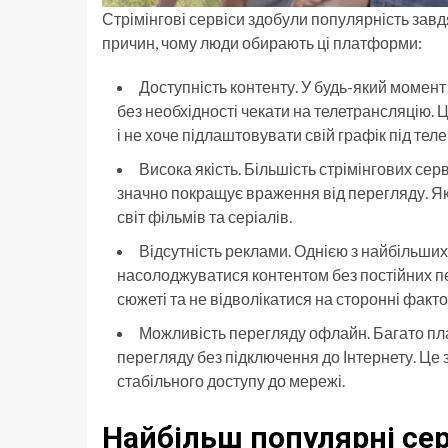
Стрімінгові сервіси здобули популярність завдя
причин, чому люди обирають ці платформи:
Доступність контенту. У будь-який момен
без необхідності чекати на телетрансляцію. 
і не хоче підлаштовувати свій графік під тел
Висока якість. Більшість стрімінгових сер
значно покращує враження від перегляду. Як
світ фільмів та серіалів.
Відсутність реклами. Однією з найбільших
насолоджуватися контентом без постійних п
сюжеті та не відволікатися на сторонні факто
Можливість перегляду офлайн. Багато пл
перегляду без підключення до Інтернету. Це 
стабільного доступу до мережі.
Найбільш популярні сер