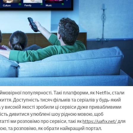
ймовірної популярності. Такі платформи, як Netflix, стали
тя. Доступність тисяч фільмів та серіалів у будь-який
 у високій якості зробили ці сервіси дуже привабливими
ість дивитися улюблені шоу рідною мовою, щоб
тті ми розповімо про сервіси, такі як
https://uafix.net/
для
ою, та розповімо, як обрати найкращий портал.