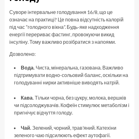
Суворе інтервальне голодування 16/8, що це
означає на практиці? Це повна відсутність калорій
під час “голодного вікна”. Будь-яке надходження
енергії перериває фастинг, провокуючи викид
інсуліну. Тому важливо розібратися з напоями.
Дозволено:
Вода.
Чиста, мінеральна, газована. Важливо
підтримувати водно-сольовий баланс, оскільки на
голодуванні нирки активніше виводять натрій.
Кава.
Тільки чорна, без цукру, молока, вершків
чи підсолоджувачів. Кофеїн стимулює метаболізм і
пригнічує відчуття голоду.
Чай.
Зелений, чорний, трав’яний. Катехіни
зеленого чаю підсилюють ефект аутофагії.