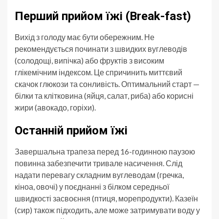
Перший прийом їжі (Break-fast)
Вихід з голоду має бути обережним. Не
рекомендується починати з швидких вуглеводів
(солодощі, випічка) або фруктів з високим
глікемічним індексом. Це спричинить миттєвий
скачок глюкози та сонливість. Оптимальний старт —
білки та клітковина (яйця, салат, риба) або корисні
жири (авокадо, горіхи).
Останній прийом їжі
Завершальна трапеза перед 16-годинною паузою
повинна забезпечити тривале насичення. Слід
надати перевагу складним вуглеводам (гречка,
кіноа, овочі) у поєднанні з білком середньої
швидкості засвоєння (птиця, морепродукти). Казеїн
(сир) також підходить, але може затримувати воду у