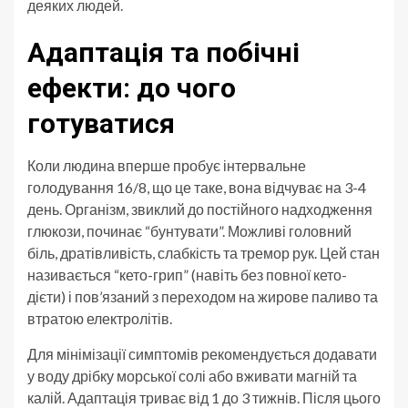
деяких людей.
Адаптація та побічні
ефекти: до чого
готуватися
Коли людина вперше пробує інтервальне
голодування 16/8, що це таке, вона відчуває на 3-4
день. Організм, звиклий до постійного надходження
глюкози, починає “бунтувати”. Можливі головний
біль, дратівливість, слабкість та тремор рук. Цей стан
називається “кето-грип” (навіть без повної кето-
дієти) і пов’язаний з переходом на жирове паливо та
втратою електролітів.
Для мінімізації симптомів рекомендується додавати
у воду дрібку морської солі або вживати магній та
калій. Адаптація триває від 1 до 3 тижнів. Після цього