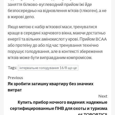
заняття білково-вуглеводний прийом їжі йде
безпосередньо на відновлення м’язів (глікоген), а не
в жирові депо.
Якщо метою є набір м’язової маси, тренуватися
краще в середині харчового вікна, маючи достатньо
енергії та вільних амінокислот у крові. Прийом BCAA
або протеїну до або під час тренування технічно
порушує голодування, але в контексті збереження
м’язів може бути виправданим компромісом.
Tags:
інтервальне голодування 16/8 що це
Post
Previous
Як зробити затишну квартиру без значних
navigation
витрат
Next
Купить прибор ночного видения: надежные
сертифицированные ПНВ для охоты и туризма
от TOPOPTICS