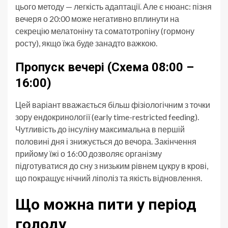
цього методу — легкість адаптації. Але є нюанс: пізня
вечеря о 20:00 може негативно вплинути на
секрецію мелатоніну та соматотропіну (гормону
росту), якщо їжа буде занадто важкою.
Пропуск вечері (Схема 08:00 –
16:00)
Цей варіант вважається більш фізіологічним з точки
зору ендокринології (еarly time-restricted feeding).
Чутливість до інсуліну максимальна в першій
половині дня і знижується до вечора. Закінчення
прийому їжі о 16:00 дозволяє організму
підготуватися до сну з низьким рівнем цукру в крові,
що покращує нічний ліполіз та якість відновлення.
Що можна пити у період
голоду