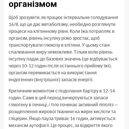
організмом
Щоб зрозуміти, як працює інтервальне голодування
16/8, що це дає метаболізму, необхідно розглянути
процеси на клітинному рівні. Коли їжа потрапляє в
організм, рівень інсуліну різко зростає, щоб
транспортувати глюкозу в клітини. У цьому стані
спалювання жиру неможливе. Тільки коли рівень
інсуліну падає до базових значень (це відбувається
через 10-12 годин після останнього прийому їжі),
організм перемикається на використання
ендогенних (внутрішніх) запасів енергії.
Критичним моментом є подолання бар’єру в 12-14
годин. Саме в цей період вичерпуються запаси
глікогену в печінці, і тіло починає активний ліполіз —
розщеплення жирової тканини на жирні кислоти та
гліцерин. Якщо пауза триває 16 годин, активується
механізм аутофагії. Це процес, за відкриття якого