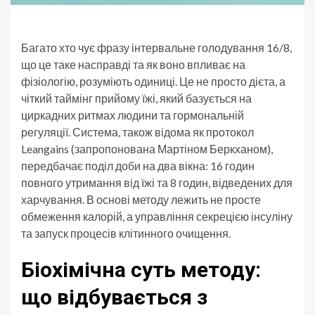
Багато хто чує фразу інтервальне голодування 16/8,
що це таке насправді та як воно впливає на
фізіологію, розуміють одиниці. Це не просто дієта, а
чіткий таймінг прийому їжі, який базується на
циркадних ритмах людини та гормональній
регуляції. Система, також відома як протокол
Leangains (запропонована Мартіном Беркханом),
передбачає поділ доби на два вікна: 16 годин
повного утримання від їжі та 8 годин, відведених для
харчування. В основі методу лежить не просте
обмеження калорій, а управління секрецією інсуліну
та запуск процесів клітинного очищення.
Біохімічна суть методу:
що відбувається з