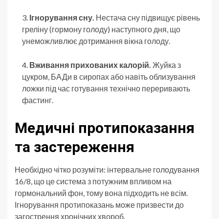
Ігнорування сну.
Нестача сну підвищує рівень
греліну (гормону голоду) наступного дня, що
унеможливлює дотримання вікна голоду.
Вживання прихованих калорій.
Жуйка з
цукром, БАДи в сиропах або навіть облизування
ложки під час готування технічно переривають
фастинг.
Медичні протипоказання
та застереження
Необхідно чітко розуміти: інтервальне голодування
16/8, що це система з потужним впливом на
гормональний фон, тому вона підходить не всім.
Ігнорування протипоказань може призвести до
загострення хронічних хвороб.