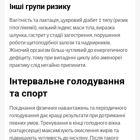
Інші групи ризику
Вагітність та лактація, цукровий діабет 1 типу (ризик
гіпоглікемії), низький індекс маси тіла, виразка
шлунка, гастрит у стадії загострення, порушення
роботи щитоподібної залози та наднирників.
Жіночий організм більш чутливий до енергетичного
дефіциту, тому при випадінні циклу або аменореї
практику слід негайно припинити.
Інтервальне голодування
та спорт
Поєднання фізичних навантажень та періодичного
голодування дає кращі результати при дотриманні
певних умов. Тренування в кінці голодного вікна
(натщесерце) максимізують окислення жирів та
підвищують чутливість до інсуліну. Після такого