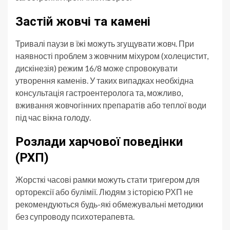
Застій жовчі та камені
Тривалі паузи в їжі можуть згущувати жовч. При
наявності проблем з жовчним міхуром (холецистит,
дискінезія) режим 16/8 може спровокувати
утворення каменів. У таких випадках необхідна
консультація гастроентеролога та, можливо,
вживання жовчогінних препаратів або теплої води
під час вікна голоду.
Розлади харчової поведінки
(РХП)
Жорсткі часові рамки можуть стати тригером для
орторексії або булімії. Людям з історією РХП не
рекомендуються будь-які обмежувальні методики
без супроводу психотерапевта.