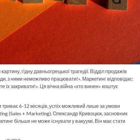
 картину, гідну давньогрецької трагедії. Відділ продажів
 ліди, з ними неможливо працювати!». Маркетинг відповідає:
те їх закривати!». Ця вічна війна «хто винен» коштує
 триває 6-12 місяців, успіх можливий лише за умови
ing (Sales + Marketing). Олександр Кривоцюк, засновник
кетинг більше не може існувати у вакуумі. Він має стати