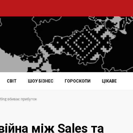
СВІТ
ШОУ БІЗНЕС
ГОРОСКОПИ
ЦІКАВЕ
eting вбиває прибуток
війна між Sales та