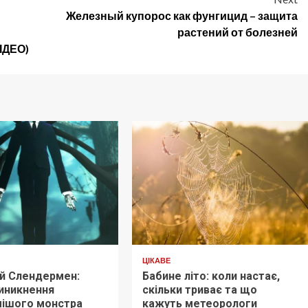
Железный купорос как фунгицид – защита
растений от болезней
ІДЕО)
ЦІКАВЕ
ий Слендермен:
Бабине літо: коли настає,
виникнення
скільки триває та що
мішого монстра
кажуть метеорологи