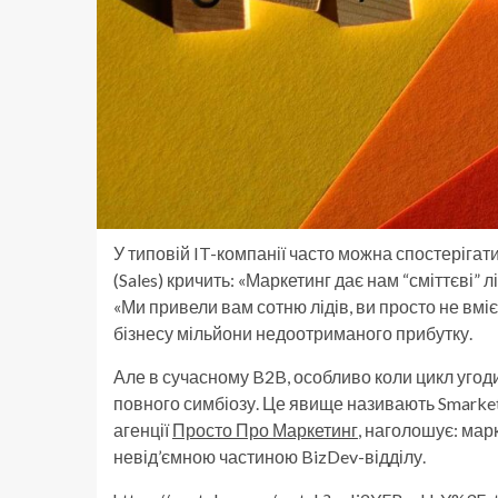
У типовій IT-компанії часто можна спостерігати
(Sales) кричить: «Маркетинг дає нам “сміттєві”
«Ми привели вам сотню лідів, ви просто не вміє
бізнесу мільйони недоотриманого прибутку.
Але в сучасному B2B, особливо коли цикл угоди
повного симбіозу. Це явище називають Smarket
агенції
Просто Про Маркетинг
, наголошує: мар
невід’ємною частиною BizDev-відділу.