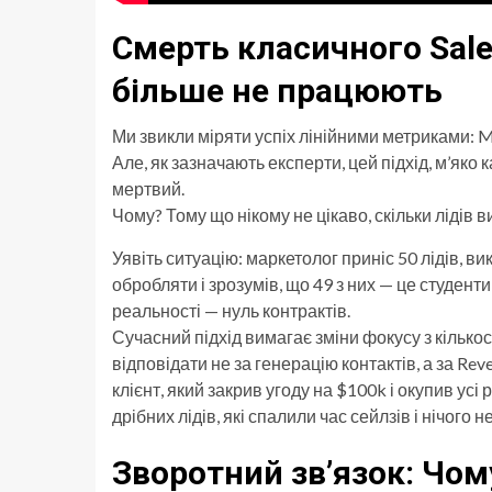
Смерть класичного Sale
більше не працюють
Ми звикли міряти успіх лінійними метриками: Mar
Але, як зазначають експерти, цей підхід, м’яко к
мертвий.
Чому? Тому що нікому не цікаво, скільки лідів в
Уявіть ситуацію: маркетолог приніс 50 лідів, в
обробляти і зрозумів, що 49 з них — це студенти 
реальності — нуль контрактів.
Сучасний підхід вимагає зміни фокусу з кількос
відповідати не за генерацію контактів, а за Rev
клієнт, який закрив угоду на $100k і окупив ус
дрібних лідів, які спалили час сейлзів і нічого 
Зворотний зв’язок: Чом