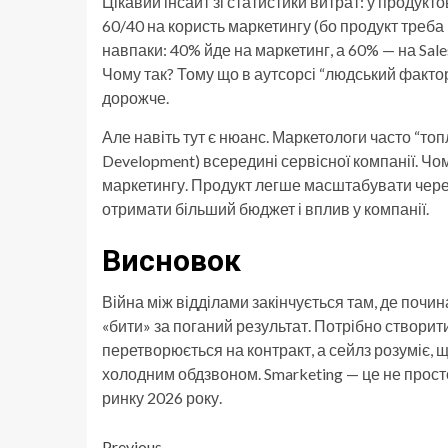
Цікавий інсайт зі статистики витрат: у продукт
60/40 на користь маркетингу (бо продукт треба
навпаки: 40% йде на маркетинг, а 60% — на Sal
Чому так? Тому що в аутсорсі “людський фактор
дорожче.
Але навіть тут є нюанс. Маркетологи часто “то
Development) всередині сервісної компанії. Ч
маркетингу. Продукт легше масштабувати через 
отримати більший бюджет і вплив у компанії.
Висновок
Війна між відділами закінчується там, де почин
«бити» за поганий результат. Потрібно створити
перетворюється на контракт, а сейлз розуміє, 
холодним обдзвоном. Smarketing — це не прост
ринку 2026 року.
Previous