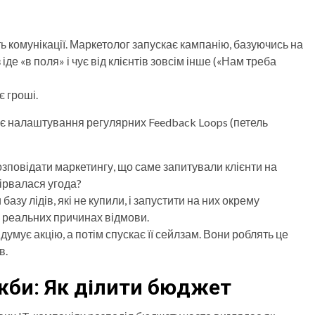
 комунікації. Маркетолог запускає кампанію, базуючись на
 іде «в поля» і чує від клієнтів зовсім інше («Нам треба
є гроші.
 налаштування регулярних Feedback Loops (петель
зповідати маркетингу, що саме запитували клієнти на
зірвалася угода?
азу лідів, які не купили, і запустити на них окрему
а реальних причинах відмови.
умує акцію, а потім спускає її сейлзам. Вони роблять це
в.
жби: Як ділити бюджет