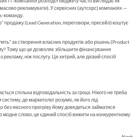
ових IT-компаніях розподіл бюджету часто виглядає як
 масово рекламувати). У сервісних (аутсорс) компаніях —
es-команду.
” продажу (Lead Generation, переговори, пресейл) коштує
плять” за створення власних продуктів або рішень (Product
ому? Тому що це дозволяє збільшити фінансування
рекламу, ніж послугу. Це хитрий, але дієвий спосіб
ається спільна відповідальність за гроші. Нікого не треба
 систему, де маркетолог розуміє, як його лід
що без якісного прогріву йому доведеться займатися
о модне слово, це єдиний спосіб вижити на конкурентному
Next