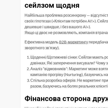
сейлзом щодня
Найбільша проблема розсинхрону — відсутність
своїх гіпотезах («Клієнтам потрібен AI!»). Сейлз
дешевше і швидше, і без вашого AI»).
Якщо ці двоє не розмовляють, компанія втрача
Ефективна модель
B2B-маркетингу
передбачає
зворотного зв’язку).
Щоденні/Щотижневі сінки: Сейлзи мають ро
дзвінках. Які заперечення висували? Чому 
Аналіз “відмовників”: Маркетинг може взяти б
кампанію прогріву (Nurturing), базуючись н
Спільна розробка оферів: Не маркетинг прид
разом, базуючись на болях реальних клієнті
Фінансова сторона дру