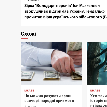
Post
Зірка “Володаря перснів” Ієн Маккеллен
navigation
зворушливо підтримав Україну: Гендальф
прочитав вірш українського військового (В
Схожі
ЦІКАВЕ
ЦІКАВЕ
Чи можна рахувати гроші
Хто так
ввечері: народні прикмети
історія 
найвідо
4 дні ago