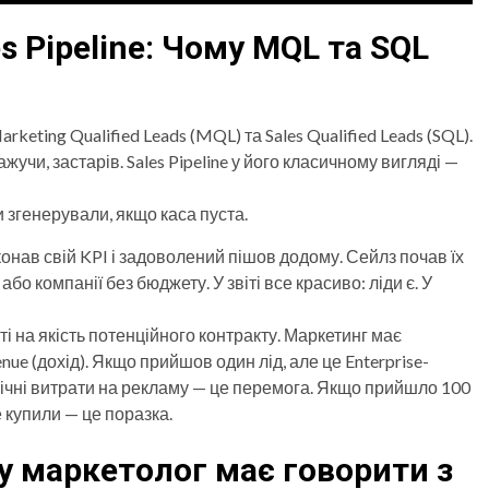
s Pipeline: Чому MQL та SQL
keting Qualified Leads (MQL) та Sales Qualified Leads (SQL).
ажучи, застарів. Sales Pipeline у його класичному вигляді —
и згенерували, якщо каса пуста.
иконав свій KPI і задоволений пішов додому. Сейлз почав їх
або компанії без бюджету. У звіті все красиво: ліди є. У
ті на якість потенційного контракту. Маркетинг має
enue (дохід). Якщо прийшов один лід, але це Enterprise-
і річні витрати на рекламу — це перемога. Якщо прийшло 100
не купили — це поразка.
у маркетолог має говорити з