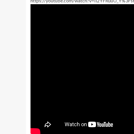
https://youtube.com/watch?v=Ii2YFRuuU_Y%3F