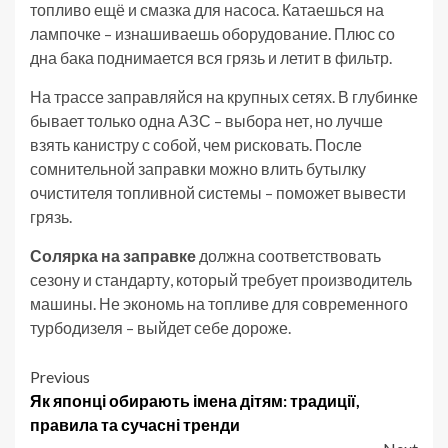
топливо ещё и смазка для насоса. Катаешься на
лампочке – изнашиваешь оборудование. Плюс со
дна бака поднимается вся грязь и летит в фильтр.
На трассе заправляйся на крупных сетях. В глубинке
бывает только одна АЗС – выбора нет, но лучше
взять канистру с собой, чем рисковать. После
сомнительной заправки можно влить бутылку
очистителя топливной системы – поможет вывести
грязь.
Солярка на заправке
должна соответствовать
сезону и стандарту, который требует производитель
машины. Не экономь на топливе для современного
турбодизеля – выйдет себе дороже.
Post
Previous
Як японці обирають імена дітям: традиції,
navigation
правила та сучасні тренди