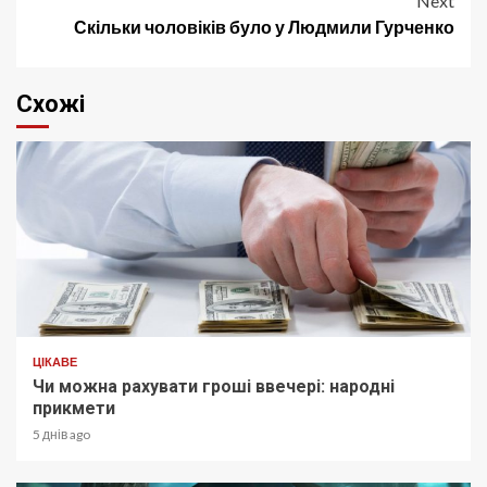
Next
Скільки чоловіків було у Людмили Гурченко
Схожі
ЦІКАВЕ
Чи можна рахувати гроші ввечері: народні
прикмети
5 днів ago