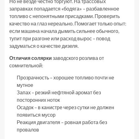
Но не везде честно торгуют. На трассовых
заправках попадается «бодяга» – разбавленное
топливо с непонятными присадками. Проверить
качество на глаз нереально. Помогает только опыт:
если машина начала дымить сильнее обычного,
тупит при разгоне или расход вырос – повод
задуматься о качестве дизеля.
Отличия солярки
заводского розлива от
сомнительной:
Прозрачность – хорошее топливо почти не
мутное
Запах – резкий нефтяной аромат без
посторонних ноток
Осадок – в канистре через сутки не должен
появиться мусор
Реакция двигателя – ровная работа без
провалов