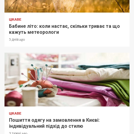
ЦІКАВЕ
Бабине літо: коли настає, скільки триває та що
кажуть метеорологи
5 днів ago
ЦІКАВЕ
Пошиття одягу на замовлення в Києві:
індивідуальний підхід до стилю
3 тижні ago