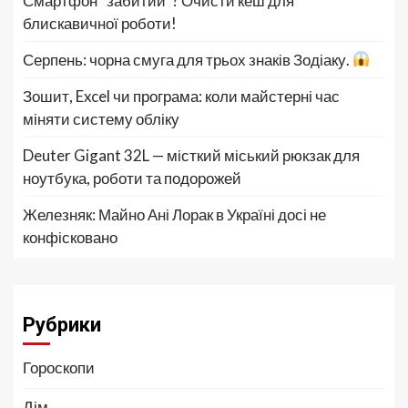
Смартфон “забитий”? Очисти кеш для
блискавичної роботи!
Серпень: чорна смуга для трьох знаків Зодіаку.
Зошит, Excel чи програма: коли майстерні час
міняти систему обліку
Deuter Gigant 32L — місткий міський рюкзак для
ноутбука, роботи та подорожей
Железняк: Майно Ані Лорак в Україні досі не
конфісковано
Рубрики
Гороскопи
Дім