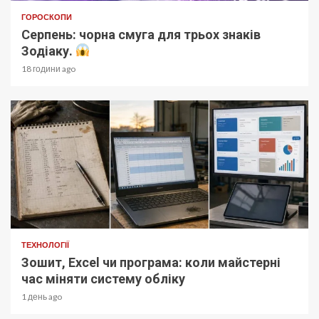
ГОРОСКОПИ
Серпень: чорна смуга для трьох знаків
Зодіаку.
18 години ago
ТЕХНОЛОГІЇ
Зошит, Excel чи програма: коли майстерні
час міняти систему обліку
1 день ago