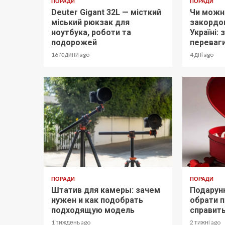
ПОРАДИ
ПОРАДИ
Deuter Gigant 32L — місткий
Чи можн
міський рюкзак для
закордон
ноутбука, роботи та
Україні:
подорожей
переваг
16 години ago
4 дні ago
ПОРАДИ
ПОРАДИ
Штатив для камеры: зачем
Подарунк
нужен и как подобрать
обрати п
подходящую модель
справит
1 тиждень ago
2 тижні ago