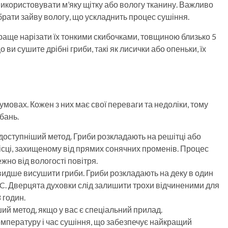
 використовувати м’яку щітку або вологу тканину. Важливо
брати зайву вологу, що ускладнить процес сушіння.
раще нарізати їх тонкими скибочками, товщиною близько 5
ви сушите дрібні гриби, такі як лисички або опеньки, їх
 умовах. Кожен з них має свої переваги та недоліки, тому
бань.
йдоступніший метод. Гриби розкладають на решітці або
ісці, захищеному від прямих сонячних променів. Процес
ежно від вологості повітря.
видше висушити гриби. Гриби розкладають на деку в один
50°C. Дверцята духовки слід залишити трохи відчиненими для
 годин.
ший метод, якщо у вас є спеціальний прилад.
пературу і час сушіння, що забезпечує найкращий