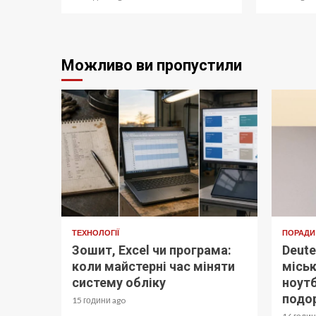
Можливо ви пропустили
ТЕХНОЛОГІЇ
ПОРАДИ
Зошит, Excel чи програма:
Deute
коли майстерні час міняти
міськ
систему обліку
ноутб
подо
15 години ago