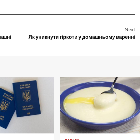
Next
машні
Як уникнути гіркоти у домашньому варенні