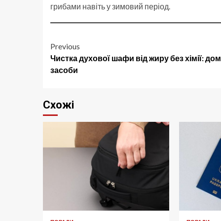
грибами навіть у зимовий період.
Post
Previous
Чистка духової шафи від жиру без хімії: до
navigation
засоби
Схожі