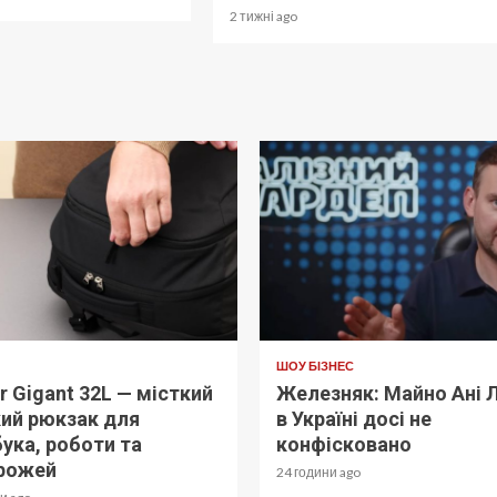
2 тижні ago
ШОУ БІЗНЕС
r Gigant 32L — місткий
Железняк: Майно Ані 
ий рюкзак для
в Україні досі не
ука, роботи та
конфісковано
рожей
24 години ago