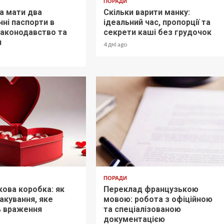
ПОРАДИ
а мати два
Скільки варити манку:
ні паспорти в
ідеальний час, пропорції та
 законодавство та
секрети каші без грудочок
и
4 дні ago
ПОРАДИ
ова коробка: як
Переклад французькою
акування, яке
мовою: робота з офіційною
ь враження
та спеціалізованою
документацією