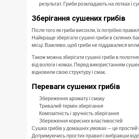
результат. Гриби розкладають на лотках і с
Зберігання сушених грибів
Після того як гриби висохли, їх потрібно прави
Найкраще зберігати сушені гриби в скляних ба
місці. Важливо, щоб гриби не піддавалися впли
Також можна зберігати сушені гриби в полотнян
від вологи і комах. Перед використанням сушені
відновили свою структуру і смак.
Переваги сушених грибів
Збереження аромату і смаку
Тривалий термін зберігання
Компактність і зручність зберігання
Збереження корисних властивостей
Сушка грибів у домашніх умовах — це простий і
Дотримуючись простих правил і вибравши від