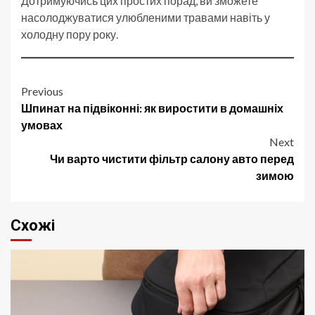
Дотримуючись цих простих порад, ви зможете
насолоджуватися улюбленими травами навіть у
холодну пору року.
Post
Previous
Шпинат на підвіконні: як виростити в домашніх
navigation
умовах
Next
Чи варто чистити фільтр салону авто перед
зимою
Схожі