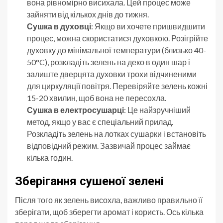
вона рівномірно висихала. Цей процес може
зайняти від кількох днів до тижня.
Сушка в духовці
: Якщо ви хочете пришвидшити
процес, можна скористатися духовкою. Розігрійте
духовку до мінімальної температури (близько 40-
50°C), розкладіть зелень на деко в один шар і
залиште дверцята духовки трохи відчиненими
для циркуляції повітря. Перевіряйте зелень кожні
15-20 хвилин, щоб вона не пересохла.
Сушка в електросушарці
: Це найзручніший
метод, якщо у вас є спеціальний прилад.
Розкладіть зелень на лотках сушарки і встановіть
відповідний режим. Зазвичай процес займає
кілька годин.
Зберігання сушеної зелені
Після того як зелень висохла, важливо правильно її
зберігати, щоб зберегти аромат і користь. Ось кілька