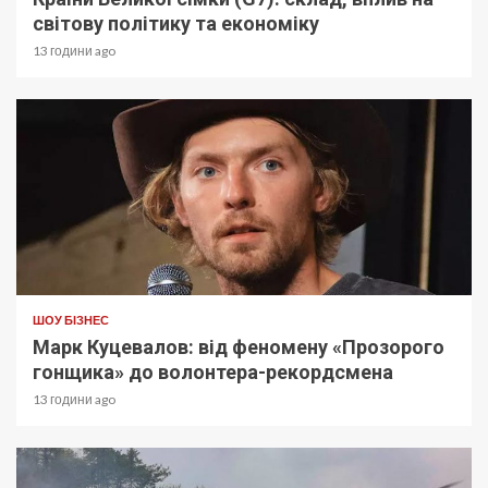
світову політику та економіку
13 години ago
ШОУ БІЗНЕС
Марк Куцевалов: від феномену «Прозорого
гонщика» до волонтера-рекордсмена
13 години ago