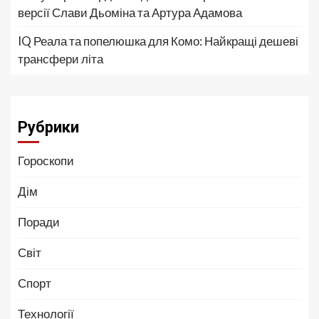
версії Слави Дьоміна та Артура Адамова
IQ Реала та попелюшка для Комо: Найкращі дешеві
трансфери літа
Рубрики
Гороскопи
Дім
Поради
Світ
Спорт
Технології