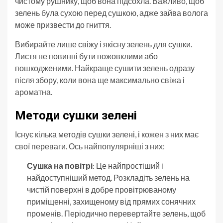
чистому рушнику, щоб вона підсохла. Важливо, щоб
зелень була сухою перед сушкою, адже зайва волога
може призвести до гниття.
Вибирайте лише свіжу і якісну зелень для сушки.
Листя не повинні бути пожовклими або
пошкодженими. Найкраще сушити зелень одразу
після збору, коли вона ще максимально свіжа і
ароматна.
Методи сушки зелені
Існує кілька методів сушки зелені, і кожен з них має
свої переваги. Ось найпопулярніші з них:
Сушка на повітрі
: Це найпростіший і
найдоступніший метод. Розкладіть зелень на
чистій поверхні в добре провітрюваному
приміщенні, захищеному від прямих сонячних
променів. Періодично перевертайте зелень, щоб