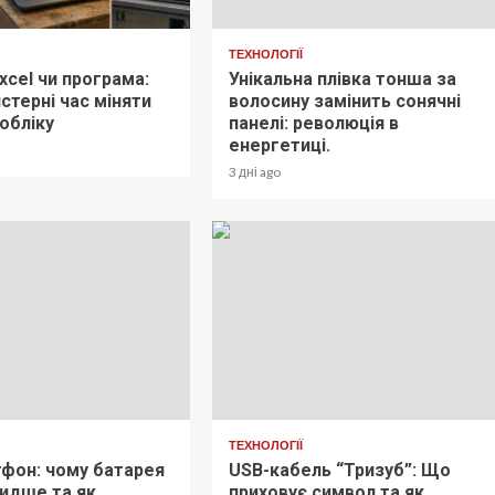
ТЕХНОЛОГІЇ
xcel чи програма:
Унікальна плівка тонша за
стерні час міняти
волосину замінить сонячні
обліку
панелі: революція в
енергетиці.
3 дні ago
ТЕХНОЛОГІЇ
тфон: чому батарея
USB-кабель “Тризуб”: Що
видше та як
приховує символ та як