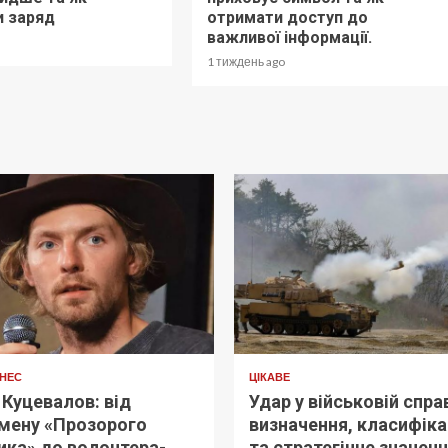
и заряд
отримати доступ до
важливої інформації.
1 тиждень ago
ЗНЕС
ЦІКАВЕ
Куцевалов: від
Удар у військовій справ
мену «Прозорого
визначення, класифіка
ика» до волонтера-
та стратегічне значен