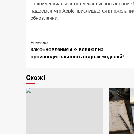
конфиденциальности, сделает использование 
надеемся, что Apple прислушается к пожелани
обновлении.
Post
Previous
Как обновления iOS влияют на
navigation
производительность старых моделей?
Схожі