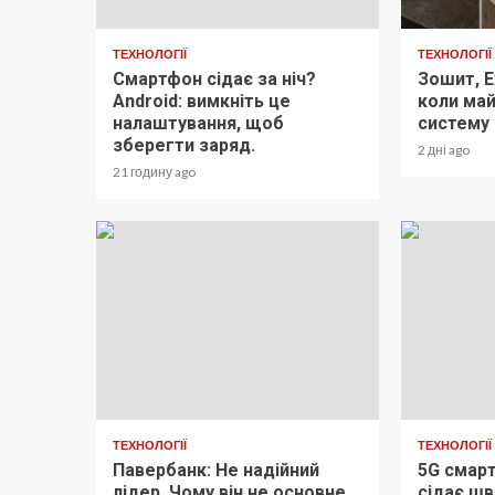
ТЕХНОЛОГІЇ
ТЕХНОЛОГІЇ
Смартфон сідає за ніч?
Зошит, E
Android: вимкніть це
коли май
налаштування, щоб
систему 
зберегти заряд.
2 дні ago
21 годину ago
ТЕХНОЛОГІЇ
ТЕХНОЛОГІЇ
Павербанк: Не надійний
5G смар
лідер. Чому він не основне
сідає ш