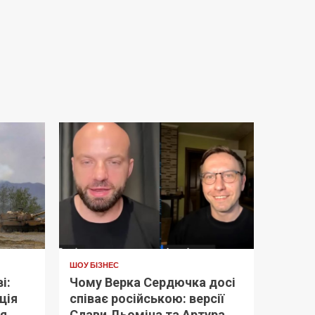
ШОУ БІЗНЕС
і:
Чому Верка Сердючка досі
ція
співає російською: версії
ня
Слави Дьоміна та Артура