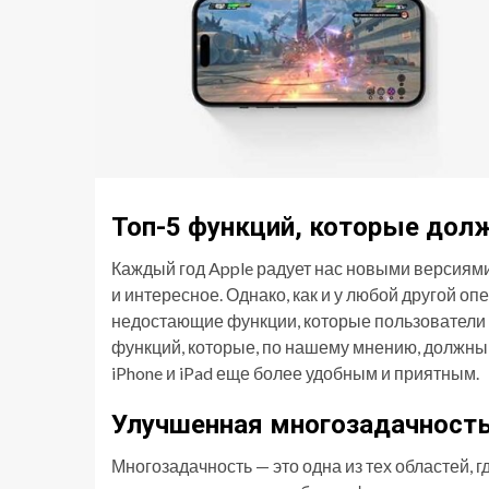
Топ-5 функций, которые долж
Каждый год Apple радует нас новыми версиями
и интересное. Однако, как и у любой другой оп
недостающие функции, которые пользователи х
функций, которые, по нашему мнению, должны 
iPhone и iPad еще более удобным и приятным.
Улучшенная многозадачност
Многозадачность — это одна из тех областей, г