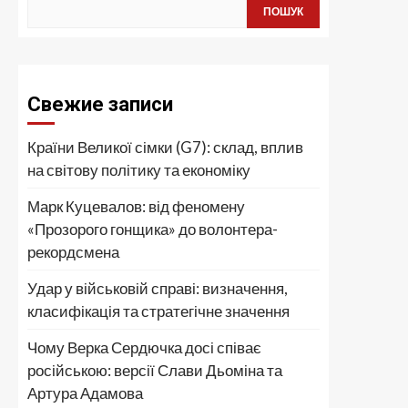
ПОШУК
Свежие записи
Країни Великої сімки (G7): склад, вплив
на світову політику та економіку
Марк Куцевалов: від феномену
«Прозорого гонщика» до волонтера-
рекордсмена
Удар у військовій справі: визначення,
класифікація та стратегічне значення
Чому Верка Сердючка досі співає
російською: версії Слави Дьоміна та
Артура Адамова