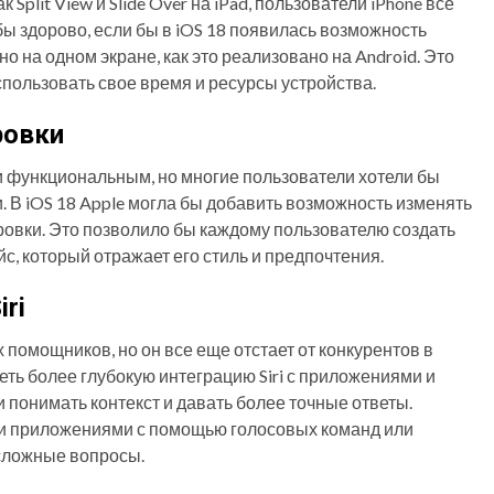
Split View и Slide Over на iPad, пользователи iPhone все
ы здорово, если бы в iOS 18 появилась возможность
 на одном экране, как это реализовано на Android. Это
пользовать свое время и ресурсы устройства.
ровки
и функциональным, но многие пользователи хотели бы
. В iOS 18 Apple могла бы добавить возможность изменять
ровки. Это позволило бы каждому пользователю создать
, который отражает его стиль и предпочтения.
ri
х помощников, но он все еще отстает от конкурентов в
деть более глубокую интеграцию Siri с приложениями и
 понимать контекст и давать более точные ответы.
и приложениями с помощью голосовых команд или
сложные вопросы.