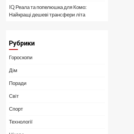
IQ Реала та попелюшка для Комо:
Найкращі дешеві трансфери літа
Рубрики
Гороскопи
Дім
Поради
Світ
Спорт
Технології