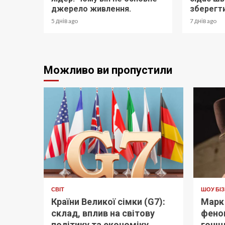
джерело живлення.
зберегт
5 днів ago
7 днів ago
Можливо ви пропустили
СВІТ
ШОУ БІ
Країни Великої сімки (G7):
Марк 
склад, вплив на світову
фено
політику та економіку
гонщ