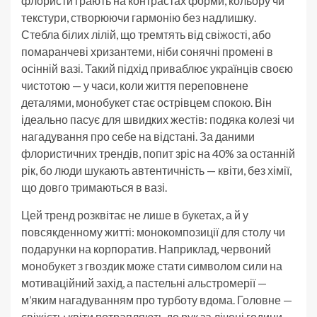
флористи грають на контрастах форми, кольору чи
текстури, створюючи гармонію без надлишку.
Стебла білих лілій, що тремтять від свіжості, або
помаранчеві хризантеми, ніби сонячні промені в
осінній вазі. Такий підхід приваблює українців своєю
чистотою — у часи, коли життя переповнене
деталями, монобукет стає острівцем спокою. Він
ідеально пасує для швидких жестів: подяка колезі чи
нагадування про себе на відстані. За даними
флористичних трендів, попит зріс на 40% за останній
рік, бо люди шукають автентичність — квіти, без хімії,
що довго тримаються в вазі.
Цей тренд розквітає не лише в букетах, а й у
повсякденному житті: монокомпозиції для столу чи
подарунки на корпоратив. Наприклад, червоний
монобукет з гвоздик може стати символом сили на
мотиваційний захід, а пастельні альстромерії —
м’яким нагадуванням про турботу вдома. Головне —
свіжість: квіти потрапляють до рук за лічені години,