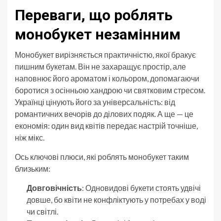
Переваги, що роблять
монобукет незамінним
Монобукет вирізняється практичністю, якої бракує
пишним букетам. Він не захаращує простір, але
наповнює його ароматом і кольором, допомагаючи
боротися з осінньою хандрою чи святковим стресом.
Українці цінують його за універсальність: від
романтичних вечорів до ділових подяк. А ще — це
економія: один вид квітів передає настрій точніше,
ніж мікс.
Ось ключові плюси, які роблять монобукет таким
близьким:
Довговічність
: Одновидові букети стоять удвічі
довше, бо квіти не конфліктують у потребах у воді
чи світлі.