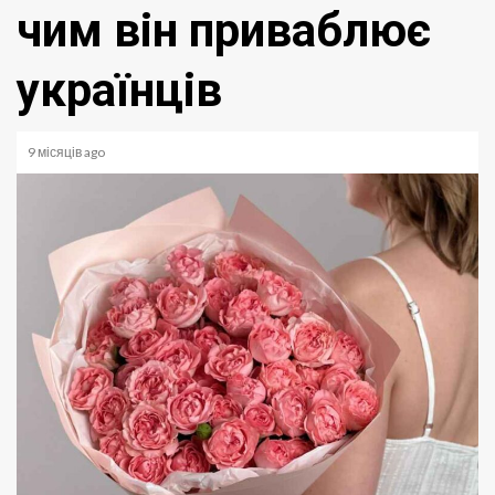
чим він приваблює
українців
9 місяців ago