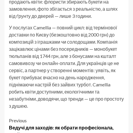
продають квіти: флористи збирають букети на
замовлення, фото збігається з реальністю, а шлях
від ґрунту до дверей — лише 3 години.
У послугах Camellia — повний цикл: від термінової
доставки по Києву (безкоштовно від 2000 грн) до
композицій з іграшками чи солодощами. Компанія
зацікавлює цінами без посередників — монобукет
тюльпанів від 1744 грн, але з бонусами на кшталт
самовивозу чи онлайн-оплати. Для українців це не
сервіс, а партнер у створенні моментів: уявіть, як
букет прибуває вчасно на день народження,
піднімаючи настрій без зайвих турбот. Camellia
робить квіти доступними, екологічними та
незабутніми, доводячи, що тренди — це про простоту
з душею.
Post
Previous
Ведучі для заходів: як обрати професіонала,