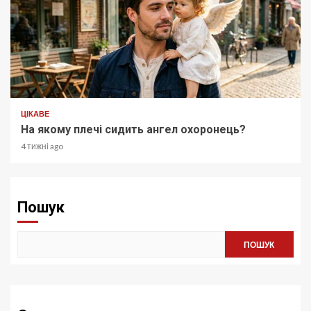
ЦІКАВЕ
На якому плечі сидить ангел охоронець?
4 тижні ago
Пошук
ПОШУК