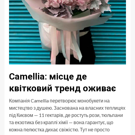
Camellia: місце де
квітковий тренд оживає
Компанія Camellia перетворює монобукети на
мистецтво з душею. Заснована на власних теплицях
під Києвом — 11 гектарів, де ростуть рози, тюльпани
та екзотика без краплі хімії — вона гарантує, що
кожна пелюстка дихає свіжістю. Тут не просто