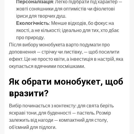
Персоналізація
: Легко підібрати під характер —
жовті соняшники для оптимістів чи фіолетові
іриси для творчих душ.
Екологічність
: Менше відходів, бо фокус на
якості, а не кількості; ідеально для тих, хто дбає
про природу.
Після вибору монобукета варто подумати про
доповнення — стрічку чи листівку, — щоб посилити
ефект. Це не просто квіти, а інвестиція в настрій, яка
окупається вдячними посмішками.
Як обрати монобукет, щоб
вразити?
Вибір починається з контексту: для свята беріть
яскраві тони, для буденності — пастель. Розмір
залежить від нагоди — компактний для столу,
об’ємний для підлоги.