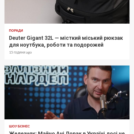
ПОРАДИ
Deuter Gigant 32L — місткий міський рюкзак
для ноутбука, роботи та подорожей
15 години ago
ШОУ БІЗНЕС
Железняк: Майно Ані Лорак в Україні досі не