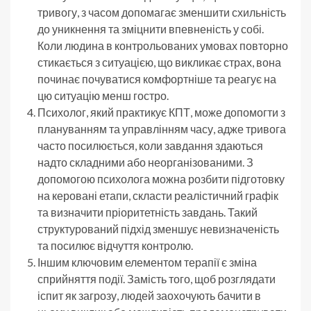
тривогу, з часом допомагає зменшити схильність
до уникнення та зміцнити впевненість у собі.
Коли людина в контрольованих умовах повторно
стикається з ситуацією, що викликає страх, вона
починає почуватися комфортніше та реагує на
цю ситуацію менш гостро.
Психолог, який практикує КПТ, може допомогти з
плануванням та управлінням часу, адже тривога
часто посилюється, коли завдання здаються
надто складними або неорганізованими. З
допомогою психолога можна розбити підготовку
на керовані етапи, скласти реалістичний графік
та визначити пріоритетність завдань. Такий
структурований підхід зменшує невизначеність
та посилює відчуття контролю.
Іншим ключовим елементом терапії є зміна
сприйняття події. Замість того, щоб розглядати
іспит як загрозу, людей заохочують бачити в