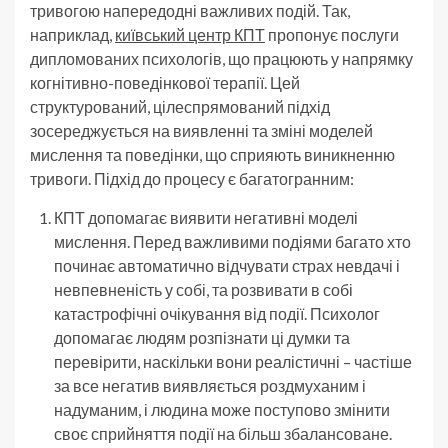
тривогою напередодні важливих подій. Так,
наприклад,
київський центр КПТ
пропонує послуги
дипломованих психологів, що працюють у напрямку
когнітивно-поведінкової терапії. Цей
структурований, цілеспрямований підхід
зосереджується на виявленні та зміні моделей
мислення та поведінки, що сприяють виникненню
тривоги. Підхід до процесу є багатогранним:
КПТ допомагає виявити негативні моделі
мислення. Перед важливими подіями багато хто
починає автоматично відчувати страх невдачі і
невпевненість у собі, та розвивати в собі
катастрофічні очікування від події. Психолог
допомагає людям розпізнати ці думки та
перевірити, наскільки вони реалістичні – частіше
за все негатив виявляється роздмуханим і
надуманим, і людина може поступово змінити
своє сприйняття події на більш збалансоване.