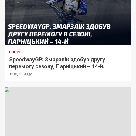
СПОРТ
SpeedwayGP: Змарзлік здобув другу
перемогу сезону, Парніцький – 14-й.
18 години ago