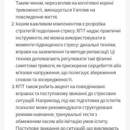
Таким чином, через вплив на когнітивні корені
тривожності, зменшується її вплив на
повсякденне життя.
Іншим важливим компонентом є розробка
стратегій подолання стресу. КПТ надає практичні
інструменти, які можна використовувати в
моменти підвищеного стресу: дихальні техніки,
вправи на заземлення та методи релаксації. Ці
техніки допомагають регулювати такі фізичні
симптоми тривоги, як прискорене серцебиття або
м’язове напруження, що полегшує збереження
спокою та зосередженості.
КПТ також робить акцент на поведінкових
вправах та поступовому звиканні до стресових
ситуацій. Наприклад, під час підготовки до іспитів
психолог може рекомендувати структуровані
режими навчання, тренувальні тести з
обмеженим часом або імітацію умов іспиту.
Поступове звикання до ситуацій, що викликають