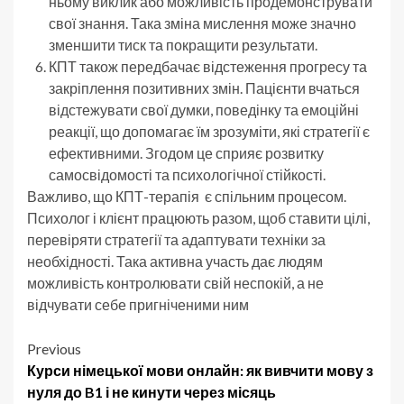
ньому виклик або можливість продемонструвати
свої знання. Така зміна мислення може значно
зменшити тиск та покращити результати.
КПТ також передбачає відстеження прогресу та
закріплення позитивних змін. Пацієнти вчаться
відстежувати свої думки, поведінку та емоційні
реакції, що допомагає їм зрозуміти, які стратегії є
ефективними. Згодом це сприяє розвитку
самосвідомості та психологічної стійкості.
Важливо, що КПТ-терапія є спільним процесом.
Психолог і клієнт працюють разом, щоб ставити цілі,
перевіряти стратегії та адаптувати техніки за
необхідності. Така активна участь дає людям
можливість контролювати свій неспокій, а не
відчувати себе пригніченими ним
Post
Previous
Курси німецької мови онлайн: як вивчити мову з
navigation
нуля до B1 і не кинути через місяць