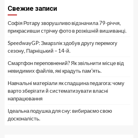
Свежие записи
Софія Ротару зворушливо відзначила 79-річчя,
прикрасивши стрічку фото в розкішній вишиванці.
SpeedwayGP: Змарзлік здобув другу перемогу
сезону, Парніцький – 14-й.
Смартфон переповнений? Як звільнити місце від
невидимих файлів, які крадуть пам’ять.
Навчальні матеріали як спадщина педагога: чому
варто зберігати й систематизувати власні
напрацювання
Ідеальна подушка для сну: вибираємо свою
досконалість.