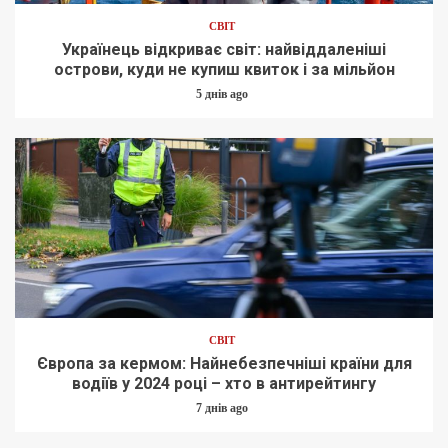
СВІТ
Українець відкриває світ: найвіддаленіші
острови, куди не купиш квиток і за мільйон
5 днів ago
СВІТ
Європа за кермом: Найнебезпечніші країни для
водіїв у 2024 році – хто в антирейтингу
7 днів ago