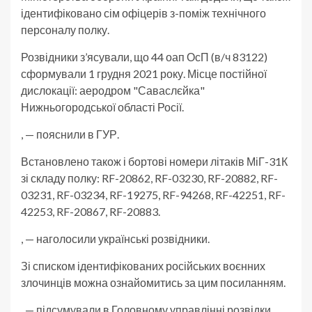
ідентифіковано сім офіцерів з-поміж технічного
персоналу полку.
Розвідники з’ясували, що 44 оап ОсП (в/ч 83122)
сформували 1 грудня 2021 року. Місце постійної
дислокації: аеродром "Саваслєйка"
Нижньогородської області Росії.
, — пояснили в ГУР.
Встановлено також і бортові номери літаків МіГ-31К
зі складу полку: RF-20862, RF-03230, RF-20882, RF-
03231, RF-03234, RF-19275, RF-94268, RF-42251, RF-
42253, RF-20867, RF-20883.
, — наголосили українські розвідники.
Зі списком ідентифікованих російських воєнних
злочинців можна ознайомитись за цим посиланням.
, — підсумували в Головному управлінні розвідки.