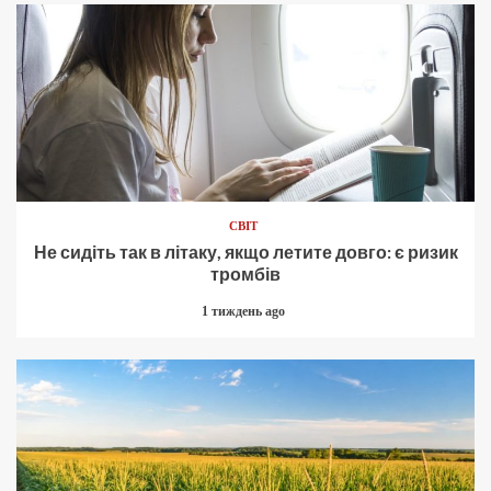
СВІТ
Не сидіть так в літаку, якщо летите довго: є ризик
тромбів
1 тиждень ago