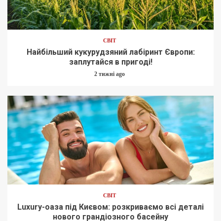
СВІТ
Найбільший кукурудзяний лабіринт Європи:
заплутайся в пригоді!
2 тижні ago
СВІТ
Luxury-оаза під Києвом: розкриваємо всі деталі
нового грандіозного басейну