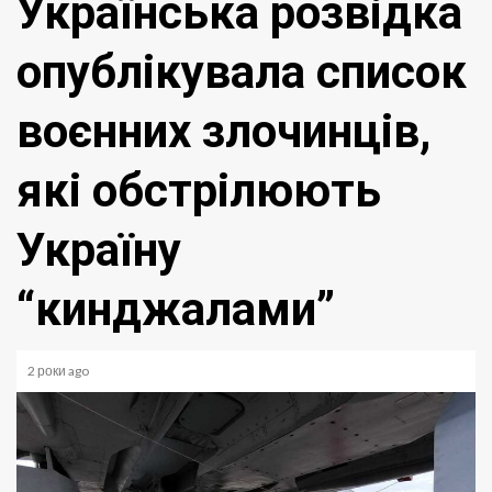
Українська розвідка
опублікувала список
воєнних злочинців,
які обстрілюють
Україну
“кинджалами”
2 роки ago