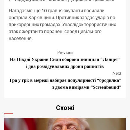
Нагадаємо, що 10 травня окупанти посилили
обстріли Харківщини. Противник завдає ударів по
прикордонних громадах. Унаслідок терористичних
атак є жертви та поранені серед цивільного
населення.
Post
Previous
На Півдні України Сили оборони знищили “Ланцет”
navigation
і два розвідувальних дрони рашистів
Next
Гра у грі: в мережі набирає популярності “бродилка”
з двома вимірами “Screenbound”
Схожі