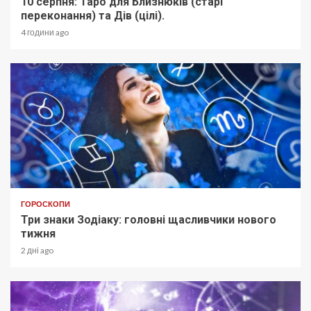
10 серпня: Таро для Близнюків (старі
переконання) та Дів (цілі).
4 години ago
ГОРОСКОПИ
Три знаки Зодіаку: головні щасливчики нового
тижня
2 дні ago