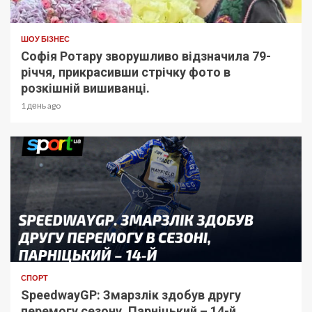
ШОУ БІЗНЕС
Софія Ротару зворушливо відзначила 79-
річчя, прикрасивши стрічку фото в
розкішній вишиванці.
1 день ago
СПОРТ
SpeedwayGP: Змарзлік здобув другу
перемогу сезону, Парніцький – 14-й.