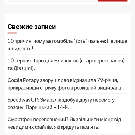
Свежие записи
10 причин, чому автомобіль “їсть” пальне: Не лише
швидкість!
10 серпня: Таро для Близнюків (старі переконання)
та Дів (цілі).
Софія Ротару зворушливо відзначила 79-річчя,
прикрасивши стрічку фото в розкішній вишиванці.
SpeedwayGP: Змарзлік здобув другу перемогу
сезону, Парніцький – 14-й.
Смартфон переповнений? Як звільнити місце від
невидимих файлів, які крадуть пам’ять.