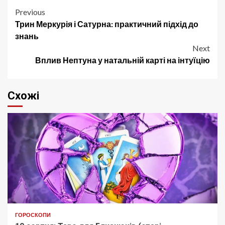
Post
Previous
Трин Меркурія і Сатурна: практичний підхід до
navigation
знань
Next
Вплив Нептуна у натальній карті на інтуїцію
Схожі
ГОРОСКОПИ