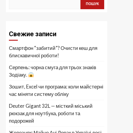
ПОШУК
Свежие записи
Смартфон “забитий”? Очисти кеш для
блискавичної роботи!
Серпень: чорна смуга для трьох знаків
Зодіаку.
Зошит, Excel чи програма: коли майстерні
час міняти систему обліку
Deuter Gigant 32L — місткий міський
рюкзак для ноутбука, роботи та
подорожей
Железняк: Майно Ані Лорак в Україні досі