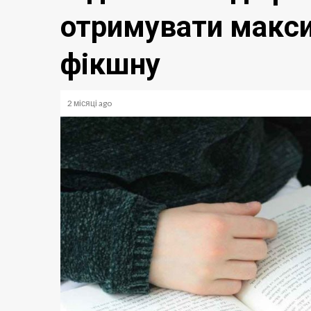
отримувати макси
фікшну
2 місяці ago