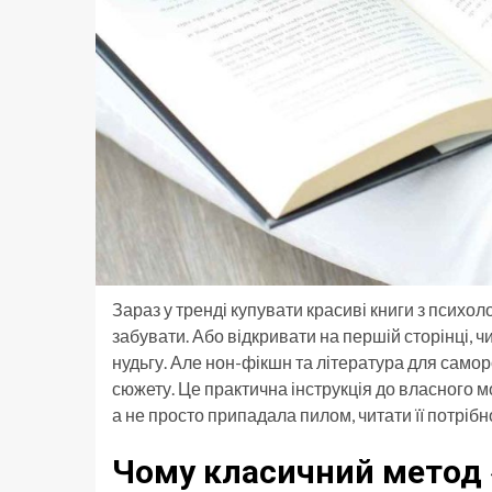
Зараз у тренді купувати красиві книги з психол
забувати. Або відкривати на першій сторінці, ч
нудьгу. Але нон-фікшн та література для самор
сюжету. Це практична інструкція до власного мо
а не просто припадала пилом, читати її потрібн
Чому класичний метод «