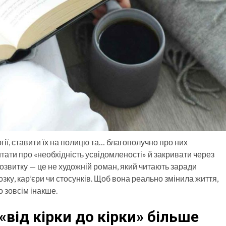
огії, ставити їх на полицю та… благополучно про них
итати про «необхідність усвідомленості» й закривати через
озвитку — це не художній роман, який читають заради
зку, кар’єри чи стосунків. Щоб вона реально змінила життя,
о зовсім інакше.
від кірки до кірки» більше