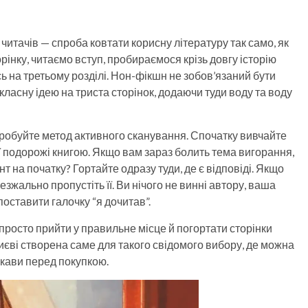
 читачів — спроба ковтати корисну літературу так само, як
рінку, читаємо вступ, пробираємося крізь довгу історію
сь на третьому розділі. Нон-фікшн не зобов’язаний бути
класну ідею на триста сторінок, додаючи туди воду та воду
спробуйте метод активного сканування. Спочатку вивчайте
ї подорожі книгою. Якщо вам зараз болить тема вигорання,
 на початку? Гортайте одразу туди, де є відповіді. Якщо
зжально пропустіть її. Ви нічого не винні автору, ваша
поставити галочку “я дочитав”.
а просто прийти у правильне місце й погортати сторінки
иєві створена саме для такого свідомого вибору, де можна
 кави перед покупкою.