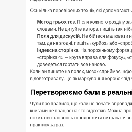
Ось кілька перевірених технік, які допомагают
Метод трьох тез.
Після кожного розділу зак
словами. Не цитуйте автора, пишіть так, ніб
Поля для дискусій.
Не бійтеся малювати на
там, де не згодні, пишіть «курйоз» або «спр
Індексна сторінка.
На порожньому форзаці 
«сторінка 45 — крута вправа для фокусу», «с
доведеться гортати все наново.
Коли ви пишете на полях, мозок сприймає інфор
в довготривалу. Це як маркування коробок під ч
Перетворюємо бали в реальні 
Чули про правило, що коли не почати впровадж
книгами це працює на сто відсотків. Можна про
похитати головою та продовжити витрачати все
практику за раз.