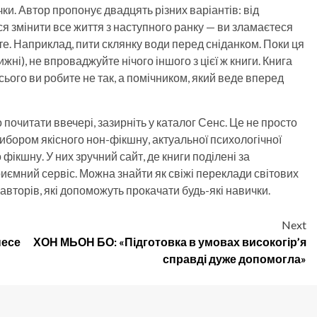
ки. Автор пропонує двадцять різних варіантів: від
я змінити все життя з наступного ранку — ви зламаєтеся
е. Наприклад, пити склянку води перед сніданком. Поки ця
ижні), не впроваджуйте нічого іншого з цієї ж книги. Книга
всього ви робите не так, а помічником, який веде вперед
о почитати ввечері, зазирніть у каталог Сенс. Це не просто
вибором якісного нон-фікшну, актуальної психологічної
 фікшну. У них зручний сайт, де книги поділені за
приємний сервіс. Можна знайти як свіжі переклади світових
х авторів, які допоможуть прокачати будь-які навички.
Next
несе
ХОН МЬОН БО: «Підготовка в умовах високогір’я
справді дуже допомогла»