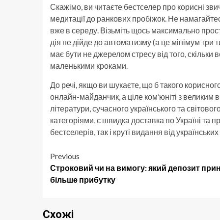
Скажімо, ви читаєте бестселер про корисні звич
медитації до ранкових пробіжок. Не намагайтес
вже в середу. Візьміть щось максимально прост
дія не дійде до автоматизму (а це мінімум три т
має бути не джерелом стресу від того, скільки 
маленькими кроками.
До речі, якщо ви шукаєте, що б такого корисног
онлайн-майданчик, а ціле ком’юніті з великим 
літератури, сучасного українського та світового
категоріями, є швидка доставка по Україні та 
бестселерів, так і круті видання від українськи
Post
Previous
Строковий чи на вимогу: який депозит при
navigation
більше прибутку
Схожі