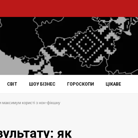
СВІТ
ШОУ БІЗНЕС
ГОРОСКОПИ
ЦІКАВЕ
и максимум користі з нон-фікшну
зультату: як