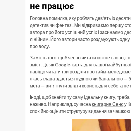
не працює
Головна помилка, яку роблять дев’ять із десяти
детектив чи фентезі. Ми відкриваємо першу сто
автора про його успішний успіх і засинаємо де
лінійним. Його автори часто роздмухують одну 
про воду.
Замість того, щоб чесно читати кожне слово, 
зміст. Це як Google-карта для вашої майбутньо
навіщо читати три розділи про тайм-менеджмент
якась глава здається нудною чи банальною — бе
мета — витягнути звідти користь для себе, а не 
Іноді, щоб знайти ту саму ідеальну книгу, треб
наживо. Наприклад, сучасна
книгарня Сенс
у К
спокійно оцінити структуру видання за чашкою