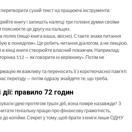
ь перетворити сухий текст на працюючі інструменти:
рийте книгу і запишіть наліпці три головні думки своїми
и пояснюєте це другу на пальцях.
 полях (якщо книга ваша, звісно). Ставте знаки питання
обую в понеділок». Це робить читання діалогом, а не лекцією.
в кінці книги створюйте власний покажчик. Наприклад:
торінка 112 — як говорити ні керівнику». Потім не
мацію як важливу та переносить її з короткочасної пам’яті
ас переїзду — потім одразу знайдете те, що треба.
дії: правило 72 годин
увати ідею протягом трьох діб, вона помре назавжди? З
читати геніальну працю про фінансову грамотність,
 до копійки. Секрет у тому, щоб брати з книги лише ОДНУ