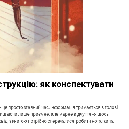
струкцію: як конспектувати
— це просто згаяний час. Інформація тримається в голові
залишаючи лише приємне, але марне відчуття «я щось
ід, з книгою потрібно сперечатися, робити нотатки та