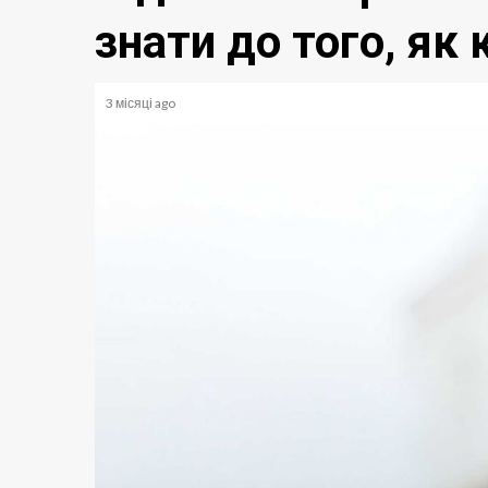
знати до того, як
3 місяці ago