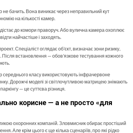
о не бачить. Вона виникає через неправильний кут
номію на кількості камер.
е дістає до комори праворуч. Або вулична камера охоплює
відти найчастіше і заходять.
оект. Спеціаліст оглядає об’єкт, визначає зони ризику,
я. Після встановлення — обов’язкове тестування кожного
юють.
ер середнього класу використовують інфрачервоне
инку. Дорожчі моделі зі світлочутливою матрицею знімають
 паркінгу — це суттєва різниця.
льно корисне — а не просто «для
ктикою охоронних компаній. Зловмисник обирає простіший
ня. Але крім цього є ще кілька сценаріїв, про які рідко