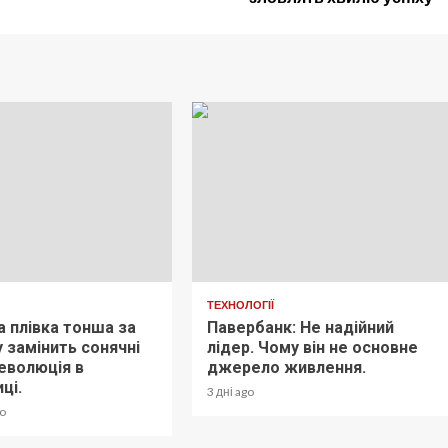
ТЕХНОЛОГІЇ
а плівка тонша за
Павербанк: Не надійний
 замінить сонячні
лідер. Чому він не основне
революція в
джерело живлення.
ці.
3 дні ago
go