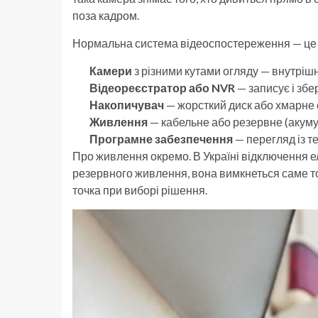
поза кадром.
Нормальна система відеоспостереження — це 
Камери
з різними кутами огляду — внутрішні
Відеореєстратор або NVR
— записує і збе
Накопичувач
— жорсткий диск або хмарне
Живлення
— кабельне або резервне (акуму
Програмне забезпечення
— перегляд із т
Про живлення окремо. В Україні відключення е
резервного живлення, вона вимкнеться саме то
точка при виборі рішення.