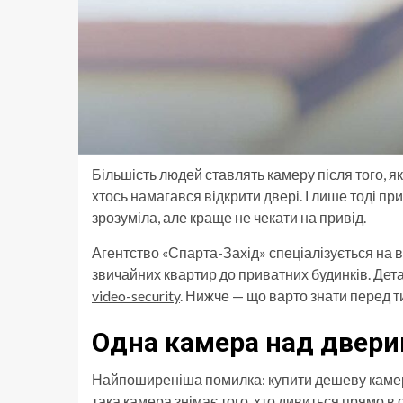
Більшість людей ставлять камеру після того, я
хтось намагався відкрити двері. І лише тоді пр
зрозуміла, але краще не чекати на привід.
Агентство «Спарта-Захід» спеціалізується на 
звичайних квартир до приватних будинків. Дет
video-security
. Нижче — що варто знати перед т
Одна камера над двери
Найпоширеніша помилка: купити дешеву камеру,
така камера знімає того, хто дивиться прямо в 