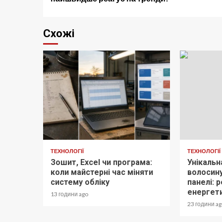
Схожі
ТЕХНОЛОГІЇ
ТЕХНОЛОГІЇ
Зошит, Excel чи програма:
Унікальн
коли майстерні час міняти
волосину
систему обліку
панелі: 
енергети
13 години ago
23 години a