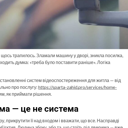
к щось трапилось. Зламали машину у дворі, зникла посилка,
иходить думка: «треба було поставити раніше». Логіка
встановленні систем відеоспостереження для житла — від
ально про послугу:
https://sparta-zahid.pro/services/home-
им, як приймати рішення.
ма — це не система
 прикрутити її над входом і вважати, що все. Насправді
об’єктив. Людина збоку, або та, що стоїть під дверима — вже