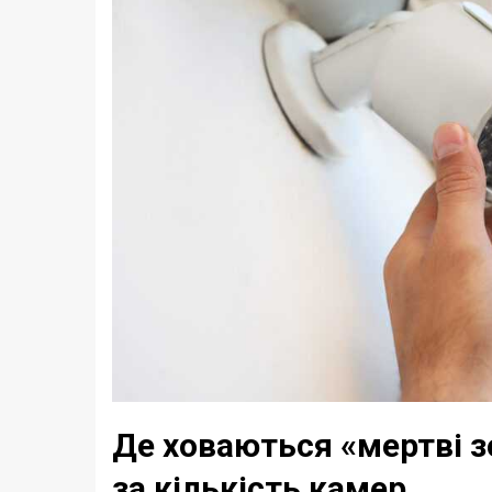
Де ховаються «мертві з
за кількість камер