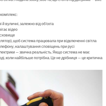
комплекс:
 й вуличні, залежно від об’єкта
рігає відео
 сховище
лятор), щоб система працювала при відключенні світла
елефону, налаштування сповіщень при русі
лектрики — звична реальність. Якщо система не має
ді, коли найбільше потрібна. Це не дрібниця — це критична