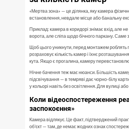
«Мертва зона» — це ділянка, яку камера фізичн
встановлення, невдале місце або банальну еко
Приклад: камера в коридорі знімає вхід, але н
ворота, але сліпа щодо бічного паркану. Саме з
Щоб цього уникнути, перед монтажем роблять пр
розраховує кількість камер і їхнє розташуванн
кута. Якщо є прогалина, камеру перевстановл
Нічне бачення теж має нюанси. Більшість кам
підсвічування — в темряві дає чорно-білу карт
у кольорі навіть без освітлення. Для вулиці або
Коли відеоспостереження реа
заспокоєння»
Камера відлякує. Це факт, підтверджений пра
об’єкт — там, де немає жодних ознак спостережен