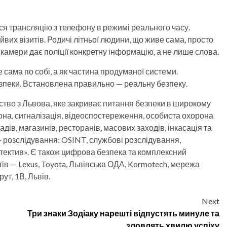
ся трансляцію з телефону в режимі реального часу.
их візитів. Родичі літньої людини, що живе сама, просто
 камери дає поліції конкретну інформацію, а не лише слова.
е сама по собі, а як частина продуманої системи.
зпеки. Встановлена правильно — реальну безпеку.
тво з Львова, яке закриває питання безпеки в широкому
она, сигналізація, відеоспостереження, особиста охорона
адів, магазинів, ресторанів, масових заходів, інкасація та
 розслідування: OSINT, службові розслідування,
етектив». Є також цифрова безпека та комплексний
ів — Lexus, Toyota, Львівська ОДА, Kormotech, мережа
ут, 1В, Львів.
Next
Три знаки Зодіаку нарешті відпустять минуле та
зловлять хвилю успіху