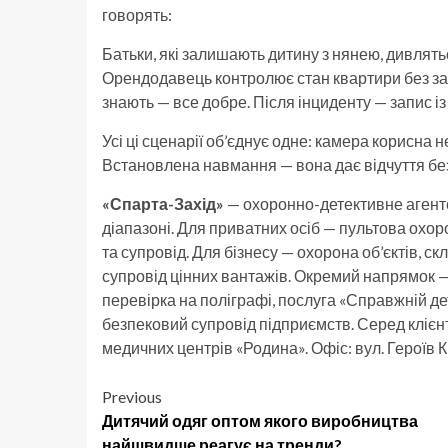
говорять:
Батьки, які залишають дитину з нянею, дивлять
Орендодавець контролює стан квартири без зайв
знають — все добре. Після інциденту — запис із
Усі ці сценарії об’єднує одне: камера корисна н
Встановлена навмання — вона дає відчуття бе
«Спарта-Захід»
— охоронно-детективне агентс
діапазоні. Для приватних осіб — пультова охор
та супровід. Для бізнесу — охорона об’єктів, скл
супровід цінних вантажів. Окремий напрямок —
перевірка на поліграфі, послуга «Справжній д
безпековий супровід підприємств. Серед клієнт
медичних центрів «Родина». Офіс: вул. Героїв Кр
Post
Previous
Дитячий одяг оптом якого виробництва
navigation
найшвидше реагує на тренди?