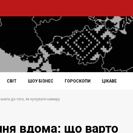
СВІТ
ШОУ БІЗНЕС
ГОРОСКОПИ
ЦІКАВЕ
нати до того, як купувати камеру
ня вдома: що варто