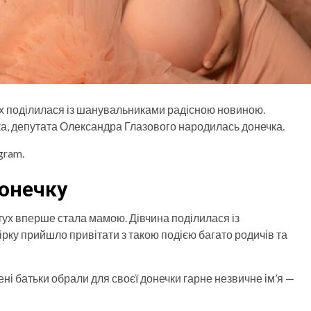
х поділилася із шанувальниками радісною новиною.
іка, депутата Олександра Глазового народилась донечка.
gram.
онечку
ух вперше стала мамою. Дівчина поділилася із
рку прийшло привітати з такою подією багато родичів та
ені батьки обрали для своєї донечки гарне незвичне ім’я —