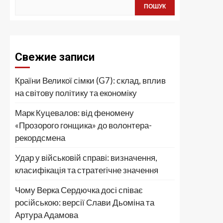
ПОШУК
Свежие записи
Країни Великої сімки (G7): склад, вплив
на світову політику та економіку
Марк Куцевалов: від феномену
«Прозорого гонщика» до волонтера-
рекордсмена
Удар у військовій справі: визначення,
класифікація та стратегічне значення
Чому Верка Сердючка досі співає
російською: версії Слави Дьоміна та
Артура Адамова