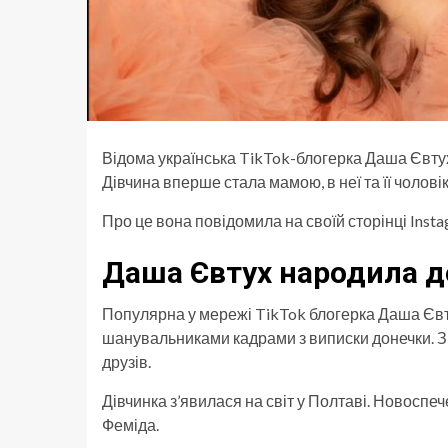
Відома українська TikTok-блогерка Даша Євту
Дівчина вперше стала мамою, в неї та її чолов
Про це вона повідомила на своїй сторінці Insta
Даша Євтух народила д
Популярна у мережі TikTok блогерка Даша Євт
шанувальниками кадрами з виписки донечки. Зі
друзів.
Дівчинка з’явилася на світ у Полтаві. Новоспеч
Феміда.