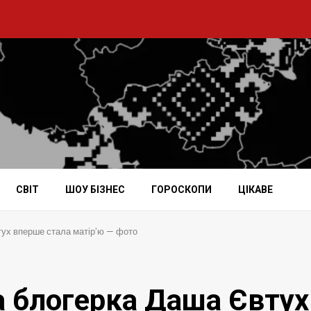
СВІТ
ШОУ БІЗНЕС
ГОРОСКОПИ
ЦІКАВЕ
тух вперше стала матір’ю — фото
а блогерка Даша Євтух