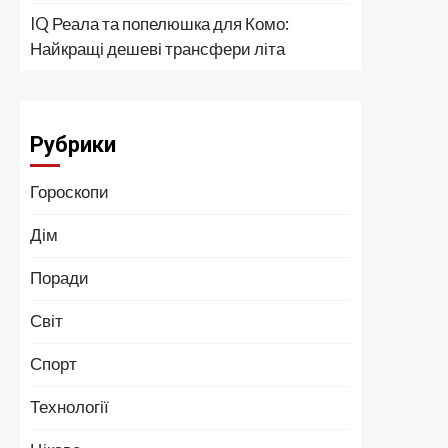
IQ Реала та попелюшка для Комо:
Найкращі дешеві трансфери літа
Рубрики
Гороскопи
Дім
Поради
Світ
Спорт
Технології