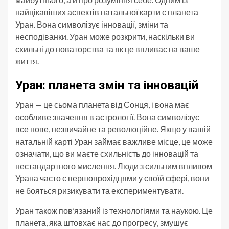
найцікавіших аспектів натальної карти є планета
Уран. Вона символізує інновації, зміни та
несподіванки. Уран може розкрити, наскільки ви
схильні до новаторства та як це впливає на ваше
життя.
Уран: планета змін та інновацій
Уран — це сьома планета від Сонця, і вона має
особливе значення в астрології. Вона символізує
все нове, незвичайне та революційне. Якщо у вашій
натальній карті Уран займає важливе місце, це може
означати, що ви маєте схильність до інновацій та
нестандартного мислення. Люди з сильним впливом
Урана часто є першопрохідцями у своїй сфері, вони
не бояться ризикувати та експериментувати.
Уран також пов’язаний із технологіями та наукою. Це
планета, яка штовхає нас до прогресу, змушує