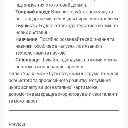
підтримує тих, хто готовий до змін.
Творчий підхід:
Використовуйте свою уяву та
нестандартне мислення для вирішення проблем.
Гнучкість:
Будьте готові адаптуватися до змін та
нових обставин.
Навчання:
Постійно розвивайте свої знання та
навички, особливо в галузях, пов’язаних з
технологіями та наукою.
Співпраця:
Шукайте однодумців, з якими можна
реалізувати інноваційні проекти.
Вплив Урана може бути потужним інструментом для
особистого та професійного розвитку. Розуміння
цього аспекту вашої натальної карти може
допомогти вам краще використовувати свої таланти
та можливості.
Post
Previous