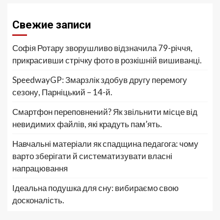
Свежие записи
Софія Ротару зворушливо відзначила 79-річчя,
прикрасивши стрічку фото в розкішній вишиванці.
SpeedwayGP: Змарзлік здобув другу перемогу
сезону, Парніцький – 14-й.
Смартфон переповнений? Як звільнити місце від
невидимих файлів, які крадуть пам’ять.
Навчальні матеріали як спадщина педагога: чому
варто зберігати й систематизувати власні
напрацювання
Ідеальна подушка для сну: вибираємо свою
досконалість.