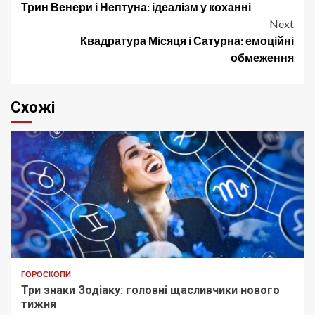
Трин Венери і Нептуна: ідеалізм у коханні
navigation
Next
Квадратура Місяця і Сатурна: емоційні
обмеження
Схожі
ГОРОСКОПИ
Три знаки Зодіаку: головні щасливчики нового
тижня