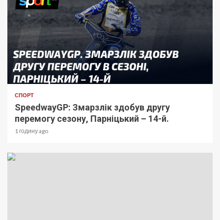
СПОРТ
SpeedwayGP: Змарзлік здобув другу
перемогу сезону, Парніцький – 14-й.
1 годину ago