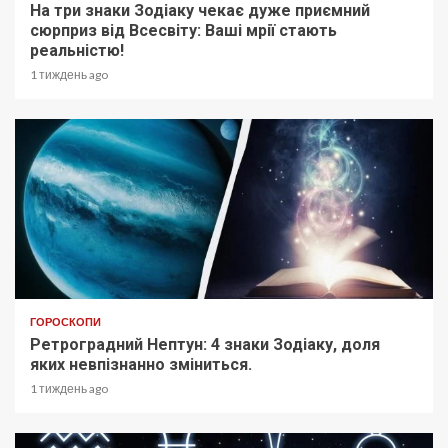
На три знаки Зодіаку чекає дуже приємний
сюрприз від Всесвіту: Ваші мрії стають
реальністю!
1 тиждень ago
ГОРОСКОПИ
Ретроградний Нептун: 4 знаки Зодіаку, доля
яких невпізнанно зміниться.
1 тиждень ago