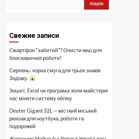
ПОШУК
Свежие записи
Смартфон “забитий”? Очисти кеш для
блискавичної роботи!
Серпень: чорна смуга для трьох знаків
Зодіаку.
Зошит, Excel чи програма: коли майстерні
час міняти систему обліку
Deuter Gigant 32L — місткий міський
рюкзак для ноутбука, роботи та
подорожей
Железняк: Майно Ані Лорак в Україні досі