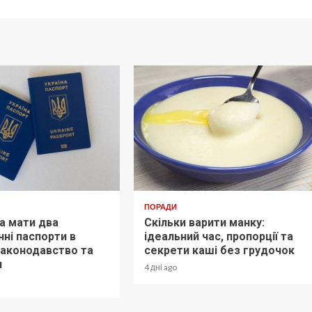
ПОРАДИ
а мати два
Скільки варити манку:
ні паспорти в
ідеальний час, пропорції та
 законодавство та
секрети каші без грудочок
и
4 дні ago