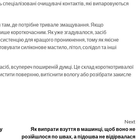
ь спеціалізовані очищувачі контактів, які випаровуються
 там, де потрібне тривале змащування. Якщо
ише короткочасним. Як уже згадувалося, засіб
онсистенцію для кращого проникнення, тому як якісне
овувати силіконове мастило, літол, солідол та інші
сіб, всупереч поширеній думці. Це склад короткотривалої
чистити поверхню, витіснити вологу або розібрати закисле
Next
у
Як випрати взуття в машинці, щоб воно не
розійшлося по швах, а підошва не відірвалася