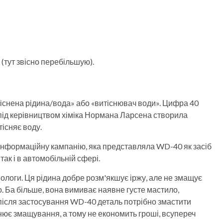
тут звісно перебільшую).
існена рідина/вода» або «витіснювач води». Цифра 40
під керівництвом хіміка Нормана Ларсена створила
існяє воду.
 інформаційну кампанію, яка представляла WD-40 як засіб
так і в автомобільній сфері.
логи. Ця рідина добре розм'якшує іржу, але не змащує
го. Ба більше, вона вимиває наявне густе мастило,
ісля застосування WD-40 деталь потрібно змастити
інює змащування, а тому не економить гроші, всупереч