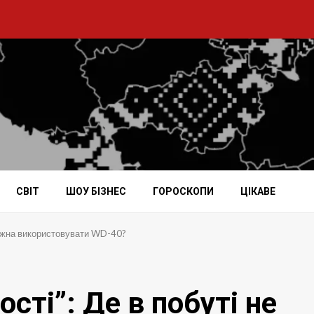
СВІТ
ШОУ БІЗНЕС
ГОРОСКОПИ
ЦІКАВЕ
 можна використовувати WD-40?
сті”: Де в побуті не