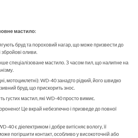
новне мастило:
гують бруд та пороховий нагар, що може призвести до
і збройові оливи.
інше спеціалізоване мастило. З часом пил, що налипне на
нізму.
і, мотоциклетні): WD-40 занадто рідкий, його швидко
азивний бруд, що прискорить знос.
ть густих мастил, які WD-40 просто вимиє.
оронено! Це вкрай небезпечно і призведе до повної
D-40 є діелектриком і добре витісняє вологу, її
може погіршити контакт, особливо у високоточній або