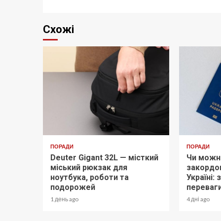
Схожі
ПОРАДИ
ПОРАДИ
Deuter Gigant 32L — місткий
Чи можн
міський рюкзак для
закордон
ноутбука, роботи та
Україні:
подорожей
переваг
1 день ago
4 дні ago