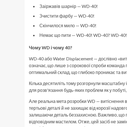
Заіржавів шарнір — WD-40!
Зчистити фарбу — WD-40!
Скінчилося мило — WD-40!
Немає що пити — WD-40! WD-40? WD-40! (
Чому WD і чому 40?
WD-40 або Water Displacement — дослівно «вит
означає, що лише з сорокової спроби команда 
оптимальний склад, що глибоко проникає та вит
Кілька десятиліть тому розгорнули масштабну
для розв'язання будь-яких проблем як у побуті, 
Але реальна мета розробки WD — витіснення во
тертьові деталі й не захищає від корозії надов
залишаючи деталь беззахисною. Важливо, що п
відповідним мастилом. Отже, цей засіб не зам