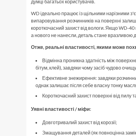
думці багатьох користувачів.
WD ідеально працює із щільними нарізними з'є
випаровування розчинників на поверхні залиша
короткочасний захист від вологи. Якщо WD-40 
а нового не нанесли, деталь стане вразливою до
Отже, реальні властивості, якими може по
Відмінна проникна здатність між поверхне
бітум, клей), завдяки чому засіб чудово очищ
Ефективне знежирення: завдяки розчинник
однак залишає після себе власну тонку масля
Короткочасний захист поверхні від пилу та
Уявні властивості / міфи:
Довготривалий захист від корозії;
Змащування деталей (як повноцінна замі