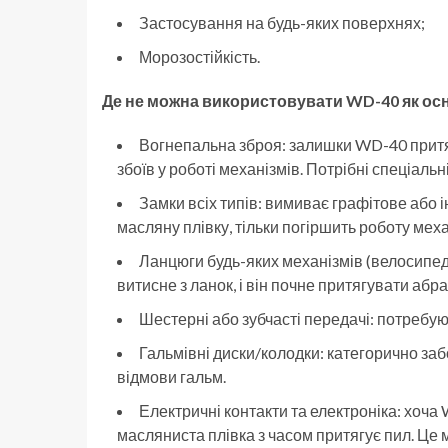
Застосування на будь-яких поверхнях;
Морозостійкість.
Де не можна використовувати WD-40 як ос
Вогнепальна зброя: залишки WD-40 притя
збоїв у роботі механізмів. Потрібні спеціальн
Замки всіх типів: вимиває графітове або 
масляну плівку, тільки погіршить роботу меха
Ланцюги будь-яких механізмів (велосипедн
витисне з ланок, і він почне притягувати абр
Шестерні або зубчасті передачі: потребую
Гальмівні диски/колодки: категорично заб
відмови гальм.
Електричні контакти та електроніка: хоча W
масляниста плівка з часом притягує пил. Це 