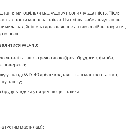
днаннями, оскільки має чудову проникну здатність. Після
ється тонка масляна плівка. Ця плівка забезпечує лише
вимила надійніше та довговічніше антикорозійне покриття,
 корозії.
хвалитися WD-40:
ю деталі та іншою речовиною (іржа, бруд, жир, фарба,
ує поверхню;
у у складі WD-40 добре видаляє старі мастила та жир,
ну плівку;
 бруду завдяки утворенню цієї плівки.
на густим мастилам);