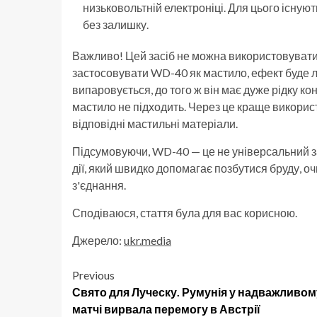
низьковольтній електроніці. Для цього існуют
без залишку.
Важливо! Цей засіб не можна використовувати
застосовувати WD-40 як мастило, ефект буде л
випаровується, до того ж він має дуже рідку к
мастило не підходить. Через це краще використ
відповідні мастильні матеріали.
Підсумовуючи, WD-40 — це не універсальний за
дії, який швидко допомагає позбутися бруду, о
з'єднання.
Сподіваюся, стаття була для вас корисною.
Джерело:
ukr.media
Post
Previous
Свято для Луческу. Румунія у надважливом
navigation
матчі вирвала перемогу в Австрії