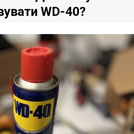
вувати WD-40?