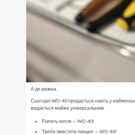
А де можна.
Сьогодні WD-40 продається навіть у найменших
видається майже універсальним.
Рипить петля — WD-40!
Треба змастити ланцюг — WD-40!