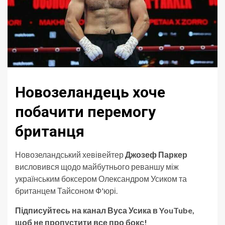
Новозеландець хоче
побачити перемогу
британця
Новозеландський хевівейтер
Джозеф Паркер
висловився щодо майбутнього реваншу між
українським боксером Олександром Усиком та
британцем Тайсоном Ф'юрі.
Підписуйтесь на канал Вуса Усика в YouTube,
щоб не пропустити все про бокс!