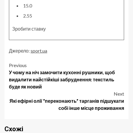
15.0
2.55
Зробити ставку
Джерело:
sport.ua
Post
Previous
У чому на ніч замочити кухонні рушники, щоб
navigation
видалити найстійкіші забруднення: текстиль
буде як новий
Next
Які ефірні олії “переконають” тарганів підшукати
собі інше місце проживання
Схожі