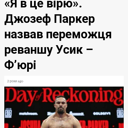
«Я в це вірю».
Джозеф Паркер
назвав переможця
реваншу Усик –
Ф’юрі
2 роки ago