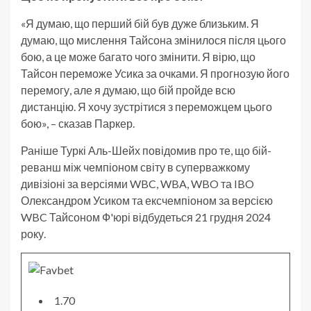
«Я думаю, що перший бій був дуже близьким. Я
думаю, що мислення Тайсона змінилося після цього
бою, а це може багато чого змінити. Я вірю, що
Тайсон переможе Усика за очками. Я прогнозую його
перемогу, але я думаю, що бій пройде всю
дистанцію. Я хочу зустрітися з переможцем цього
бою», – сказав Паркер.
Раніше Туркі Аль-Шейх повідомив про те, що бій-
реванш між чемпіоном світу в суперважкому
дивізіоні за версіями WBC, WBA, WBO та IBO
Олександром Усиком та ексчемпіоном за версією
WBC Тайсоном Ф'юрі відбудеться 21 грудня 2024
року.
1.70