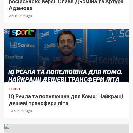
російською: версії Слави Дьоміна та Артура
Адамова
2 хвилини ago
СПОРТ
IQ Реала та попелюшка для Комо: Найкращі
дешеві трансфери літа
13 хвилин ago