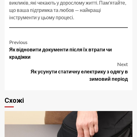
викликів, які чекають у дорослому житті. Пам’ятайте,
що ваша підтримка та любов — найкращі
інструменти у цьому процесі.
Post
Previous
Як відновити документи після їх втрати чи
navigation
крадіжки
Next
Як усунути статичну електрику з одягу в
зимовий період
Схожі