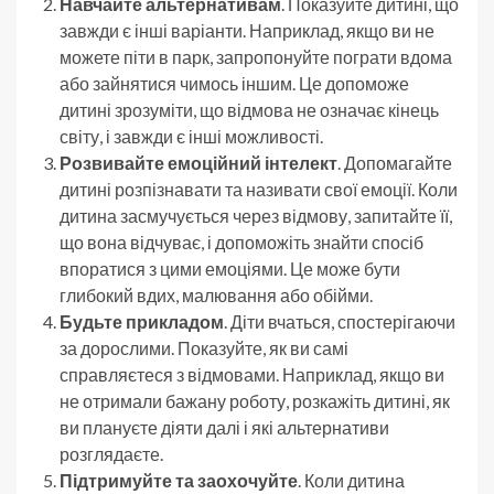
Навчайте альтернативам
. Показуйте дитині, що
завжди є інші варіанти. Наприклад, якщо ви не
можете піти в парк, запропонуйте пограти вдома
або зайнятися чимось іншим. Це допоможе
дитині зрозуміти, що відмова не означає кінець
світу, і завжди є інші можливості.
Розвивайте емоційний інтелект
. Допомагайте
дитині розпізнавати та називати свої емоції. Коли
дитина засмучується через відмову, запитайте її,
що вона відчуває, і допоможіть знайти спосіб
впоратися з цими емоціями. Це може бути
глибокий вдих, малювання або обійми.
Будьте прикладом
. Діти вчаться, спостерігаючи
за дорослими. Показуйте, як ви самі
справляєтеся з відмовами. Наприклад, якщо ви
не отримали бажану роботу, розкажіть дитині, як
ви плануєте діяти далі і які альтернативи
розглядаєте.
Підтримуйте та заохочуйте
. Коли дитина