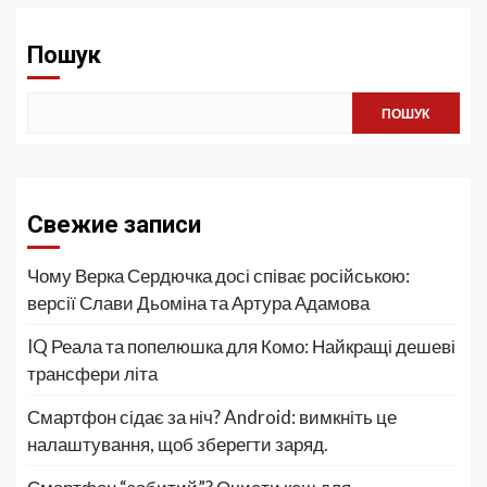
Пошук
ПОШУК
Свежие записи
Чому Верка Сердючка досі співає російською:
версії Слави Дьоміна та Артура Адамова
IQ Реала та попелюшка для Комо: Найкращі дешеві
трансфери літа
Смартфон сідає за ніч? Android: вимкніть це
налаштування, щоб зберегти заряд.