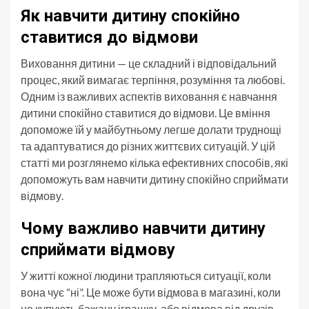
Як навчити дитину спокійно
ставитися до відмови
Виховання дитини — це складний і відповідальний
процес, який вимагає терпіння, розуміння та любові.
Одним із важливих аспектів виховання є навчання
дитини спокійно ставитися до відмови. Це вміння
допоможе їй у майбутньому легше долати труднощі
та адаптуватися до різних життєвих ситуацій. У цій
статті ми розглянемо кілька ефективних способів, які
допоможуть вам навчити дитину спокійно сприймати
відмову.
Чому важливо навчити дитину
сприймати відмову
У житті кожної людини трапляються ситуації, коли
вона чує “ні”. Це може бути відмова в магазині, коли
не купують бажану іграшку, або відмова від друзів,