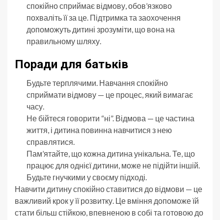
спокійно сприймає відмову, обов’язково
похваліть її за це. Підтримка та заохочення
допоможуть дитині зрозуміти, що вона на
правильному шляху.
Поради для батьків
Будьте терплячими. Навчання спокійно
сприймати відмову — це процес, який вимагає
часу.
Не бійтеся говорити “ні”. Відмова — це частина
життя, і дитина повинна навчитися з нею
справлятися.
Пам’ятайте, що кожна дитина унікальна. Те, що
працює для однієї дитини, може не підійти іншій.
Будьте гнучкими у своєму підході.
Навчити дитину спокійно ставитися до відмови — це
важливий крок у її розвитку. Це вміння допоможе їй
стати більш стійкою, впевненою в собі та готовою до