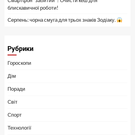
Смартфон “забитий”? Очисти кеш для
блискавичної роботи!
Серпень: чорна смуга для трьох знаків Зодіаку.
Рубрики
Гороскопи
Дім
Поради
Світ
Спорт
Технології