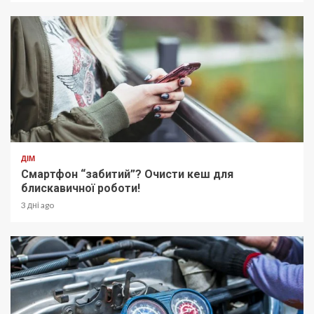
ДІМ
Смартфон “забитий”? Очисти кеш для
блискавичної роботи!
3 дні ago