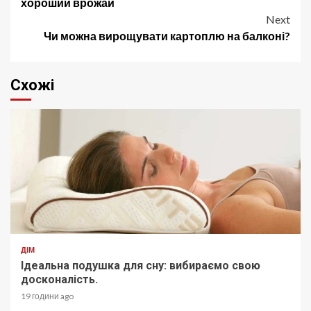
navigation
хороший врожай
Next
Чи можна вирощувати картоплю на балконі?
Схожі
ДІМ
Ідеальна подушка для сну: вибираємо свою
досконалість.
19 години ago