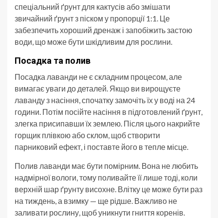
спеціальний ґрунт для кактусів або змішати
звичайний ґрунт з піском у пропорції 1:1. Це
забезпечить хороший дренаж і запобіжить застою
води, що може бути шкідливим для рослини.
Посадка та полив
Посадка лаванди не є складним процесом, але
вимагає уваги до деталей. Якщо ви вирощуєте
лаванду з насіння, спочатку замочіть їх у воді на 24
години. Потім посійте насіння в підготовлений ґрунт,
злегка присипавши їх землею. Після цього накрийте
горщик плівкою або склом, щоб створити
парниковий ефект, і поставте його в тепле місце.
Полив лаванди має бути помірним. Вона не любить
надмірної вологи, тому поливайте її лише тоді, коли
верхній шар ґрунту висохне. Влітку це може бути раз
на тиждень, а взимку — ще рідше. Важливо не
заливати рослину, щоб уникнути гниття коренів.