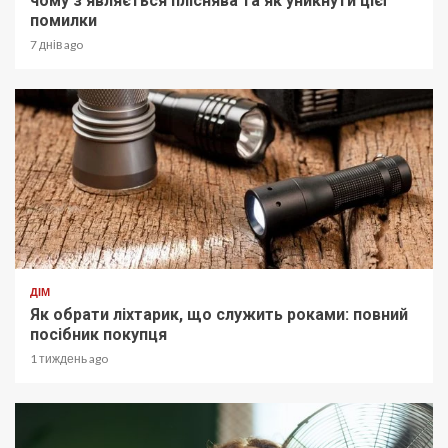
чому з’являється пліснява та як уникнути цієї
помилки
7 днів ago
ДІМ
Як обрати ліхтарик, що служить роками: повний
посібник покупця
1 тиждень ago