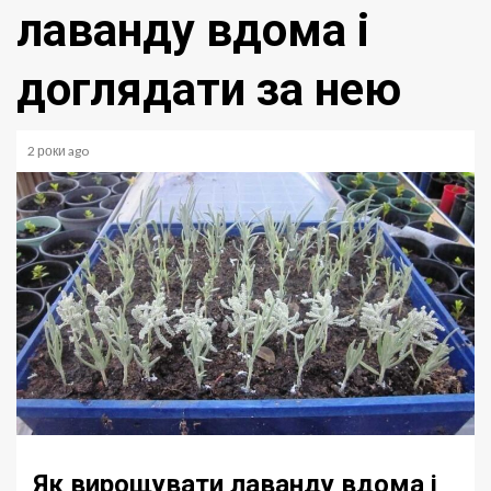
лаванду вдома і
доглядати за нею
2 роки ago
Як вирощувати лаванду вдома і