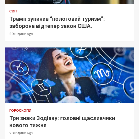
СВІТ
Трамп зупинив “пологовий туризм”:
заборона відтепер закон США.
20 години ago
ГОРОСКОПИ
Три знаки Зодіаку: головні щасливчики
нового тижня
20 години ago