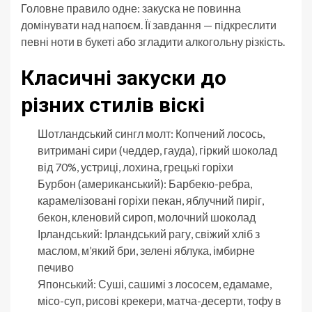
Головне правило одне: закуска не повинна
домінувати над напоєм. Її завдання — підкреслити
певні ноти в букеті або згладити алкогольну різкість.
Класичні закуски до
різних стилів віскі
Шотландський сингл молт: Копчений лосось,
витримані сири (чеддер, гауда), гіркий шоколад
від 70%, устриці, лохина, грецькі горіхи
Бурбон (американський): Барбекю-ребра,
карамелізовані горіхи пекан, яблучний пиріг,
бекон, кленовий сироп, молочний шоколад
Ірландський: Ірландський рагу, свіжий хліб з
маслом, м’який бри, зелені яблука, імбирне
печиво
Японський: Суші, сашимі з лососем, едамаме,
місо-суп, рисові крекери, матча-десерти, тофу в