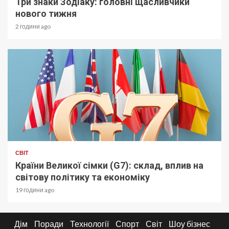
Три знаки Зодіаку: головні щасливчики
нового тижня
2 години ago
СВІТ
Країни Великої сімки (G7): склад, вплив на
світову політику та економіку
19 години ago
Дім
Поради
Технології
Спорт
Світ
Шоу бізнес