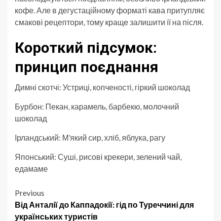
кофе. Але в дегустаційному форматі кава притупляє
смакові рецептори, тому краще залишити її на після.
Короткий підсумок:
принцип поєднання
Димні скотчі: Устриці, копченості, гіркий шоколад
Бурбон: Пекан, карамель, барбекю, молочний
шоколад
Ірландський: М’який сир, хліб, яблука, рагу
Японський: Суші, рисові крекери, зелений чай,
едамаме
Post
Previous
Від Анталії до Каппадокії: гід по Туреччині для
navigation
українських туристів