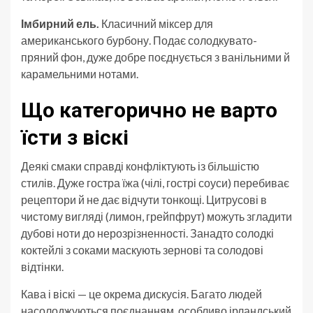
Імбирний ель.
Класичний міксер для
американського бурбону. Подає солодкувато-
пряний фон, дуже добре поєднується з ванільними й
карамельними нотами.
Що категорично не варто
їсти з віскі
Деякі смаки справді конфліктують із більшістю
стилів. Дуже гостра їжа (чілі, гострі соуси) перебиває
рецептори й не дає відчути тонкощі. Цитрусові в
чистому вигляді (лимон, грейпфрут) можуть згладити
дубові ноти до нерозрізненності. Занадто солодкі
коктейлі з соками маскують зернові та солодові
відтінки.
Кава і віскі — це окрема дискусія. Багато людей
насолоджуються поєднанням, особливо ірландський