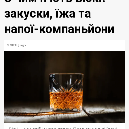
закуски, їжа та
напої-компаньйони
3 місяці ago