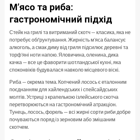
М’ясо та риба:
гастрономічний підхід
Стейк на грилі та витриманий скотч — класика, яка не
потребує обґрунтування. Жирність м’яса балансує
алкоголь, а смак диму від гриля підсилює деревні та
торф’яні ноти напою. Яловичина, оленина, дика
качка — все це фаворити шотландської кухні, яка
споконвіків будувалася навколо місцевого віскі.
Риба — окрема тема. Копчений лосось є еталонним
поєднанням для хайлендських і спейсайдських
молтів. Устриці з крапелькою ізлейського скотча
перетворюються на гастрономічний атракціон.
Тунець, лосось, форель — всі жирні сорти риби добре
почуваються поряд із зерновим або змішаним
скотчем.