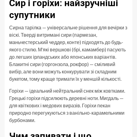
Сир і горіхи: найзручніші
супутники
Сирна тарілка — універсальне рішення для вечірки з
віскі. Тверді витримані сири (пармезан,
маньчестерський чеддер, конте) підходять до будь-
якого стилю. М’які вершкові (брі, камамбер) пасують
до легших ірландських або японських варіантів.
Блакитні сири (горгонзола, рокфор) — сміливий
вибір, але вони можуть конкурувати зі складним
букетом, тому краще тримати їх у меншій кількості.
Горіхи — ідеальний нейтральний снек між ковтками.
Грецькі горіхи підсилюють деревні ноти. Мигдаль —
для квіткових і медових виразів. Горіхи пекан
природно перегукуються з ванільно-карамельними
бурбонами.
Чим запивати і що