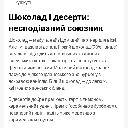
кунжуті
Шоколад і десерти:
несподіваний союзник
Шоколад — мабуть, найвідоміший партнер для віскі.
Але тут важливі деталі. Гіркий шоколад (70% і вище)
ідеально підходить до торф’яних та димних
ізлейських скотчів: какао-гіркота перегукується з
фенольними нотами. Молочний шоколад краще
пасує до м’якого ірландського або бурбону з
яскравою ваніллю. Білий шоколад — до легких,
квіткових японських бленд.
З десертів добре працюють: тарт із лимоном,
карамельний пудинг, тіраміс (особливо з бурбоном),
пекановий пиріг і навіть м’яке морозиво з
карамельним соусом.