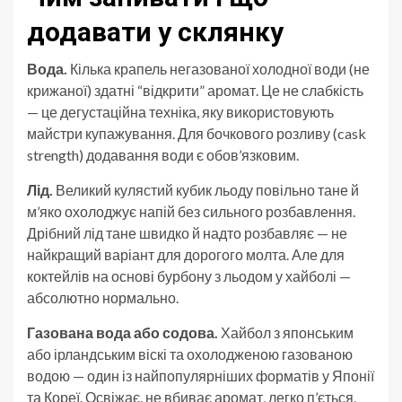
додавати у склянку
Вода.
Кілька крапель негазованої холодної води (не
крижаної) здатні “відкрити” аромат. Це не слабкість
— це дегустаційна техніка, яку використовують
майстри купажування. Для бочкового розливу (cask
strength) додавання води є обов’язковим.
Лід.
Великий кулястий кубик льоду повільно тане й
м’яко охолоджує напій без сильного розбавлення.
Дрібний лід тане швидко й надто розбавляє — не
найкращий варіант для дорогого молта. Але для
коктейлів на основі бурбону з льодом у хайболі —
абсолютно нормально.
Газована вода або содова.
Хайбол з японським
або ірландським віскі та охолодженою газованою
водою — один із найпопулярніших форматів у Японії
та Кореї. Освіжає, не вбиває аромат, легко п’ється.