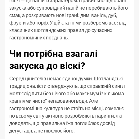
Віскі — це напій із характером. Правильно підібрані
закуска або супровідний напій не перебивають його
смак, а розкривають нові грані: дим, ваніль, дуб,
фрукти або торф. У цій статті ми розберемо все: від
класичних шотландських правил до сучасних
гастрономічних поєднань.
Чи потрібна взагалі
закуска до віскі?
Серед цінителів немає єдиної думки. Шотландські
традиціоналісти стверджують, що справжній сингл
молт слід пити без нічого або максимум із кількома
краплями чистої негазованої води. Але
гастрономічна культура не стоїть на місці: сомельє
по всьому світу активно розробляють паринги, які
доводять, що правильна їжа поглиблює досвід
дегустації, а не нівелює його.