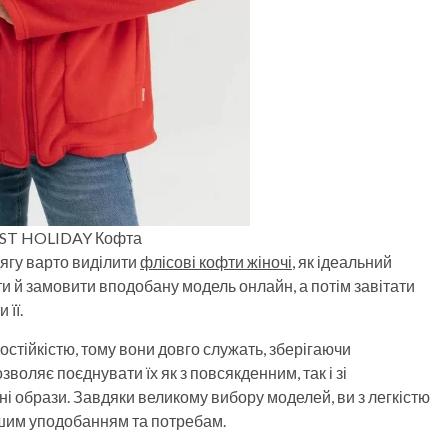
ST HOLIDAY Кофта
ягу варто виділити
флісові кофти жіночі
, як ідеальний
и й замовити вподобану модель онлайн, а потім завітати
 її.
стійкістю, тому вони довго служать, зберігаючи
воляє поєднувати їх як з повсякденним, так і зі
і образи. Завдяки великому вибору моделей, ви з легкістю
ашим уподобанням та потребам.