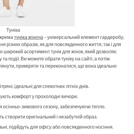
Туніка
зокрема
туніка жіноча
– універсальний елемент гардеробу,
 різних образів, як для повсякденного життя, так і для
 широкий асортимент тунік для жінок, який дозволяє
та події. Ви можете обрати туніку на сайті, а потім
глянути, приміряти та переконатися, що вона ідеально
тряні, ідеальні для спекотних літніх днів.
чують комфорт у прохолодні вечори.
я осінньо-зимового сезону, забезпечуючи тепло.
ь створити оригінальний і незабутній образ.
ні, підійдуть для офісу або повсякденного носіння.