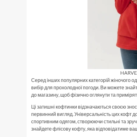
HARVE
Серед інших популярних категорій жіночого од
вибір для прохолодної погоди. Ви можете знайт
до магазину, щоб фізично оглянути та приміряти
Ці затишні кофтинки відзначаються своєю зносо
первинний вигляд. Універсальність цих кофт доз
спортивним одягом, створюючи стильні та зручн
знайдете флісову кофту, яка відповідатиме в