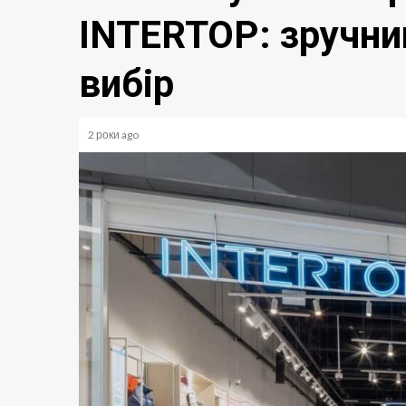
INTERTOP: зручни
вибір
2 роки ago