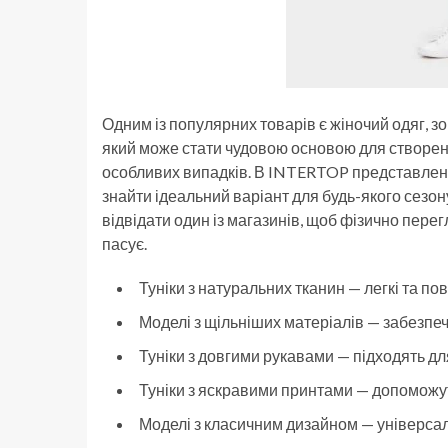
Одним із популярних товарів є жіночий одяг, 
який може стати чудовою основою для створення
особливих випадків. В INTERTOP представлено
знайти ідеальний варіант для будь-якого сезону 
відвідати один із магазинів, щоб фізично пере
пасує.
Туніки з натуральних тканин — легкі та пові
Моделі з щільніших матеріалів — забезпе
Туніки з довгими рукавами — підходять дл
Туніки з яскравими принтами — допоможут
Моделі з класичним дизайном — універсаль