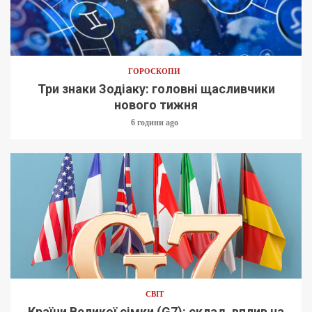
ГОРОСКОПИ
Три знаки Зодіаку: головні щасливчики
нового тижня
6 години ago
СВІТ
Країни Великої сімки (G7): склад, вплив на