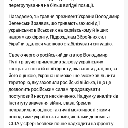
перегрупування на більш вигідні позиції.
Нагадаємо, 15 травня президент України Володимир
Зеленський заявив, що тривають захисні дії
українських військових на харківському й інших
напрямках фронту. Підрозділам Збройних сил
України вдалося частково стабілізувати ситуацію.
Своєю чергою російський диктатор Володимир
Путін рішуче применшив загрозу українських
контратак по всій лінії фронту, вказавши далі, що, за
його оцінкою, Україна не може і не зможе звільнити
територію, яку захопили російські війська, і що це
дозволить російським силам продовжувати
поступовий наступ нескінченно. На думку аналітиків
Інституту вивчення війни, глава Кремля
неправильно оцінює тактичні можливості, якими
володітиме українська армія, як тільки допомога
США у сфері безпеки почне надходити на фронт у