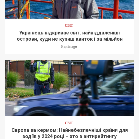
СВІТ
Українець відкриває світ: найвіддаленіші
острови, куди не купиш квиток і за мільйон
6 днів ago
СВІТ
Європа за кермом: Найнебезпечніші країни для
водіїв у 2024 році – хто в антирейтингу