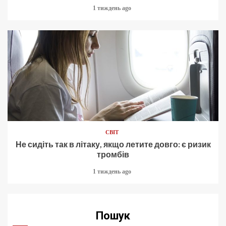
1 тиждень ago
СВІТ
Не сидіть так в літаку, якщо летите довго: є ризик
тромбів
1 тиждень ago
Пошук