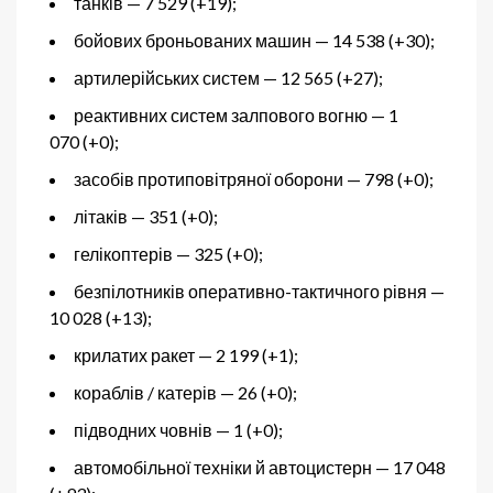
танків — 7 529 (+19);
бойових броньованих машин — 14 538 (+30);
артилерійських систем — 12 565 (+27);
реактивних систем залпового вогню — 1
070 (+0);
засобів протиповітряної оборони — 798 (+0);
літаків — 351 (+0);
гелікоптерів — 325 (+0);
безпілотників оперативно-тактичного рівня —
10 028 (+13);
крилатих ракет — 2 199 (+1);
кораблів / катерів — 26 (+0);
підводних човнів — 1 (+0);
автомобільної техніки й автоцистерн — 17 048