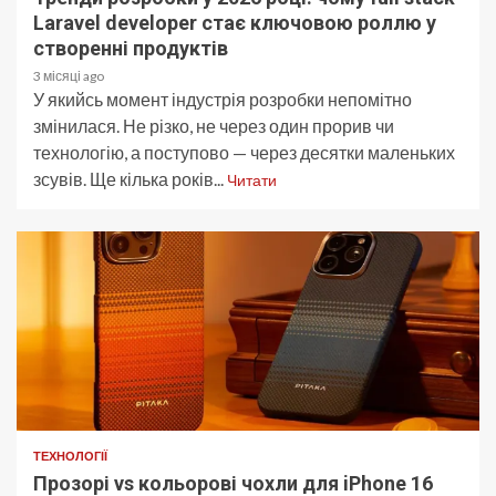
Laravel developer стає ключовою роллю у
створенні продуктів
3 місяці ago
У якийсь момент індустрія розробки непомітно
змінилася. Не різко, не через один прорив чи
технологію, а поступово — через десятки маленьких
зсувів. Ще кілька років...
Читати
ТЕХНОЛОГІЇ
Прозорі vs кольорові чохли для iPhone 16