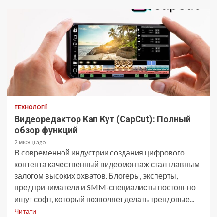
ТЕХНОЛОГІЇ
Видеоредактор Кап Кут (CapCut): Полный
обзор функций
2 місяці ago
В современной индустрии создания цифрового
контента качественный видеомонтаж стал главным
залогом высоких охватов. Блогеры, эксперты,
предприниматели и SMM-специалисты постоянно
ищут софт, который позволяет делать трендовые...
Читати