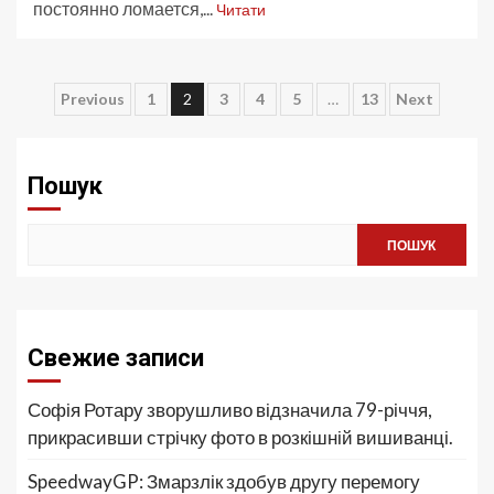
постоянно ломается,...
Читати
Пагінація
Previous
1
2
3
4
5
…
13
Next
записів
Пошук
ПОШУК
Свежие записи
Софія Ротару зворушливо відзначила 79-річчя,
прикрасивши стрічку фото в розкішній вишиванці.
SpeedwayGP: Змарзлік здобув другу перемогу