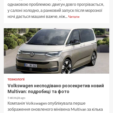
однаковою проблемою: двигун довго прогрівається,
у салоні холодно, а ранковий запуск після морозної
ночі дається машині важче, ніж...
Читати
ТЕХНОЛОГІЇ
Volkswagen несподівано розсекретив новий
Multivan: подробиці та фото
5 місяців ago
Компанія Volkswagen опублікувала перше
зображення оновленого мінівена Multivan за кілька