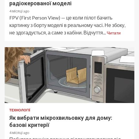
радіокерованої моделі
4 місяці ago
FPV (First Person View) — це коли пілот бачить
картинку з борту моделі в реальному часі. Не збоку,
не здогадується, а саме з кабіни. Відчуття...
Читати
ТЕХНОЛОГІЇ
Як вибрати мікрохвильовку для дому:
базові критерії
4 місяці ago