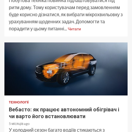
Побутова техніка повинна підлаштовуватися під
ритм дому. Тому користувачам перед замовленням
буде корисно дізнатися, як вибрати мікрохвильовку з
урахуванням щоденних задач. Допомогти та
порадити у цьому питанні...
Читати
ТЕХНОЛОГІЇ
Вебасто: як працює автономний обігрівач і
чи варто його встановлювати
5 місяців ago
У холодний сезон багато водіїв стикаються з