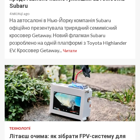
Subaru
4 місяці ago
На автосалоні в Нью-Йорку компанія Subaru
офіційно презентувала трирядний семимісний
кросовер Getaway. Новий флагман Subaru
розроблено на одній платформі з Toyota Highlander
EV. Кросовер Getaway...
Читати
ТЕХНОЛОГІЇ
Літаєш очима: як зібрати FPV-систему для