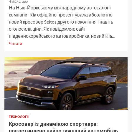
4 місяці ago
На Нью-Йоркському міжнародному автосалоні
компанія Kia офіційно презентувала абсолютно
новий кросовер Seltos другого покоління і навіть
оголосила ціни. Як повідомляє сайт
південнокорейського автовиробника, новий Kia...
Читати
ТЕХНОЛОГІЇ
Кросовер із динамікою спорткара:
представлено найпотужніший автомобіль