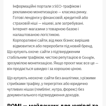
Інформаційні портали з SEO-трафіком і
рекламною монетизацією — класика ринку.
Готові лендінги у фінансовій, кредитній або
страховій ніші — нішеві, але затребувані.
Інтернет-магазини з товарною базою і
налаштованою логістикою.
Корпоративні сайти, від яких бізнес вирішив
відмовитися або переробити під новий бренд.
Що купують охоче: сайти з підтвердженим
стабільним трафіком, чистою репутацією в Google,
зрозумілою монетизацією. Якщо проєкт має все це —
він продається швидко і за хорошою ціною.
Що купують неохоче: сайти без аналітики, з різкими
стрибками трафіку, у перегрітих або юридично
чутливих нішах (гемблінг, нутра, форекс) без
документального підтвердження доходів.
ROMI — майданчик для купівлі та