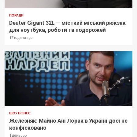
ПОРАДИ
Deuter Gigant 32L — місткий міський рюкзак
для ноутбука, роботи та подорожей
17 години ago
ШОУ БІЗНЕС
Железняк: Майно Ані Лорак в Україні досі не
конфісковано
1 день ago