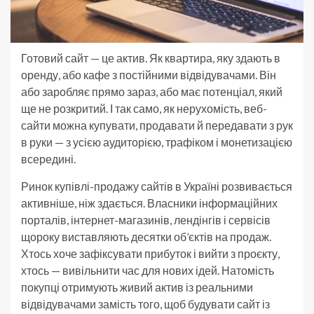
Готовий сайт — це актив. Як квартира, яку здають в
оренду, або кафе з постійними відвідувачами. Він
або заробляє прямо зараз, або має потенціал, який
ще не розкритий. І так само, як нерухомість, веб-
сайти можна купувати, продавати й передавати з рук
в руки — з усією аудиторією, трафіком і монетизацією
всередині.
Ринок купівлі-продажу сайтів в Україні розвивається
активніше, ніж здається. Власники інформаційних
порталів, інтернет-магазинів, лендінгів і сервісів
щороку виставляють десятки об’єктів на продаж.
Хтось хоче зафіксувати прибуток і вийти з проєкту,
хтось — вивільнити час для нових ідей. Натомість
покупці отримують живий актив із реальними
відвідувачами замість того, щоб будувати сайт із