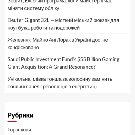
Зошит, Excel чи програма: коли майстерні час
міняти систему обліку
Deuter Gigant 32L — місткий міський рюкзак для
ноутбука, роботи та подорожей
Железняк: Майно Ані Лорак в Україні досі не
конфісковано
Saudi Public Investment Fund’s $55 Billion Gaming
Giant Acquisition: A Grand Resonance?
Унікальна плівка тонша за волосину замінить
сонячні панелі: революція в енергетиці.
Рубрики
Гороскопи