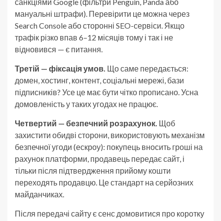
санкціями Google (фільтри Penguin, Panda або
мануальні штрафи). Перевірити це можна через
Search Console або сторонні SEO-сервіси. Якщо
трафік різко впав 6–12 місяців тому і так і не
відновився — є питання.
Третій — фіксація умов.
Що саме передається:
домен, хостинг, контент, соціальні мережі, бази
підписників? Усе це має бути чітко прописано. Усна
домовленість у таких угодах не працює.
Четвертий — безпечний розрахунок.
Щоб
захистити обидві сторони, використовують механізм
безпечної угоди (ескроу): покупець вносить гроші на
рахунок платформи, продавець передає сайт, і
тільки після підтвердження прийому кошти
переходять продавцю. Це стандарт на серйозних
майданчиках.
Після передачі сайту є сенс домовитися про коротку