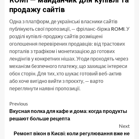
продажу сайтів
Одна з платформ, де українські власники сайтів
публікують свої пропозиції, — фріланс-біржа
ROMI
. У
розділі купівлі-продажу сайтів розміщені
оголошення перевірених продавців: від трастових
порталів з трафіком і монетизацією до готових
лендінгів у конкретних нішах. Угоди проходять через
механізм безпечного платежу, що захищає інтереси
обох сторін. Для тих, хто шукає готовий веб-актив
або хоче вигідно вийти з проєкту, — варто
переглянути наявні пропозиції.
Post
Previous
Вкусная полка для кафе и дома: когда продукты
navigation
решают больше рецепта
Next
Ремонт вікон в Києві: коли регулювання вже не