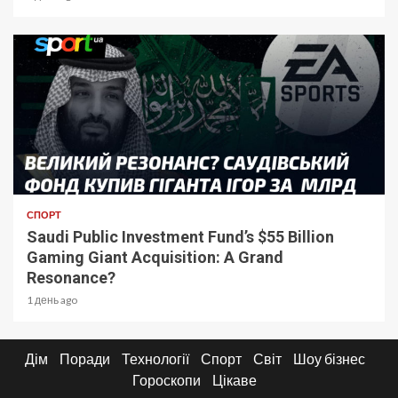
СПОРТ
Saudi Public Investment Fund’s $55 Billion
Gaming Giant Acquisition: A Grand
Resonance?
1 день ago
Дім
Поради
Технології
Спорт
Світ
Шоу бізнес
Гороскопи
Цікаве