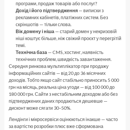
програми, продаж товарів або послуг?
Дохід і його підтвердження
— виписки з
рекламних кабінетів, платіжних систем. Без
скріншотів — тільки слова.
Вік домену і ніша
— старий домен у некризовій
ніші коштує більше, ніж свіжий проєкт у перегрітій
темі.
Технічна база
— CMS, хостинг, наявність
технічних проблем, швидкість завантаження.
Середня ринкова мультиплікатор при продажу
інформаційних сайтів — від 20 до 36 місячних
доходів. Тобто якщо сайт стабільно приносить 5 000
грн на місяць, реальна ціна угоди — від 100 000 до
180 000 грн. Сайти з нестабільним доходом або без
підтверджених даних продаються дешевше —
дисконт може сягати 30–50%.
Лендінги і мікросервіси оцінюються інакше — часто
за вартістю розробки плюс вже сформована