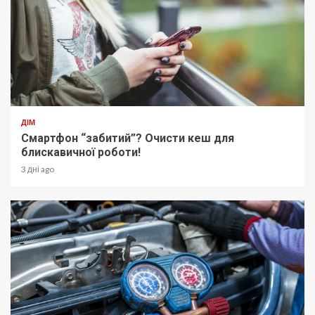
ДІМ
Смартфон “забитий”? Очисти кеш для
блискавичної роботи!
3 дні ago