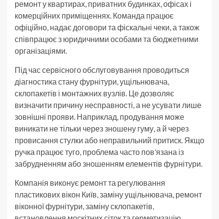
ремонт у квартирах, приватних будинках, офісах і
комерційних приміщеннях. Команда працює
офіційно, надає договори та фіскальні чеки, а також
співпрацює з юридичними особами та бюджетними
організаціями.
Під час сервісного обслуговування проводиться
діагностика стану фурнітури, ущільнювача,
склопакетів і монтажних вузлів. Це дозволяє
визначити причину несправності, а не усувати лише
зовнішні прояви. Наприклад, продування може
виникати не тільки через зношену гуму, а й через
провисання стулки або неправильний притиск. Якщо
ручка працює туго, проблема часто пов’язана із
забрудненням або зношенням елементів фурнітури.
Компанія виконує ремонт та регулювання
пластикових вікон Київ, заміну ущільнювача, ремонт
віконної фурнітури, заміну склопакетів,
встановлення москітних сіток та герметизацію