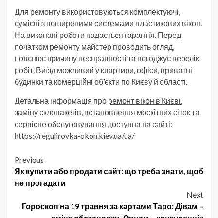
Для ремонту використовуються комплектуючі,
сумісні з поширеними системами пластикових вікон.
На виконані роботи надається гарантія. Перед
початком ремонту майстер проводить огляд,
пояснює причину несправності та погоджує перелік
робіт. Виїзд можливий у квартири, офіси, приватні
будинки та комерційні об’єкти по Києву й області.
Детальна інформація про
ремонт вікон в Києві
,
заміну склопакетів, встановлення москітних сіток та
сервісне обслуговування доступна на сайті:
https://regulirovka-okon.kiev.ua/ua/
Post
Previous
Як купити або продати сайт: що треба знати, щоб
navigation
не прогадати
Next
Гороскоп на 19 травня за картами Таро: Дівам –
зміна обстановки, Овнам – конкуренція