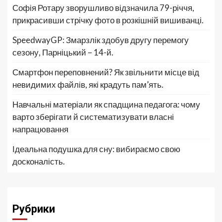
Софія Ротару зворушливо відзначила 79-річчя,
прикрасивши стрічку фото в розкішній вишиванці.
SpeedwayGP: Змарзлік здобув другу перемогу
сезону, Парніцький – 14-й.
Смартфон переповнений? Як звільнити місце від
невидимих файлів, які крадуть пам’ять.
Навчальні матеріали як спадщина педагога: чому
варто зберігати й систематизувати власні
напрацювання
Ідеальна подушка для сну: вибираємо свою
досконалість.
Рубрики