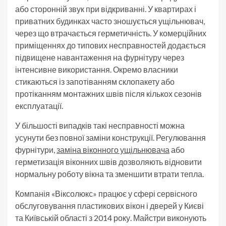
або сторонній звук при відкриванні. У квартирах і
приватних будинках часто зношується ущільнювач,
через що втрачається герметичність. У комерційних
приміщеннях до типових несправностей додається
підвищене навантаження на фурнітуру через
інтенсивне використання. Окремо власники
стикаються із запотіванням склопакету або
протіканням монтажних швів після кількох сезонів
експлуатації.
У більшості випадків такі несправності можна
усунути без повної заміни конструкції. Регулювання
фурнітури,
заміна віконного ущільнювача
або
герметизація віконних швів дозволяють відновити
нормальну роботу вікна та зменшити втрати тепла.
Компанія «Віксолюкс» працює у сфері сервісного
обслуговування пластикових вікон і дверей у Києві
та Київській області з 2014 року. Майстри виконують