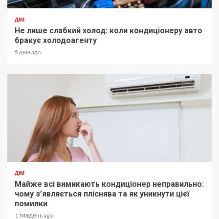
ДІМ
Не лише слабкий холод: коли кондиціонеру авто
бракує холодоагенту
5 днів ago
ДІМ
Майже всі вимикають кондиціонер неправильно:
чому з’являється пліснява та як уникнути цієї
помилки
1 тиждень ago