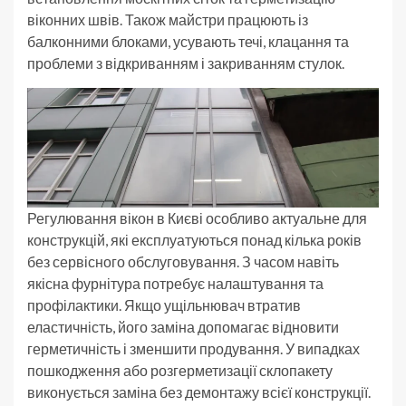
віконних швів. Також майстри працюють із
балконними блоками, усувають течі, клацання та
проблеми з відкриванням і закриванням стулок.
Регулювання вікон в Києві особливо актуальне для
конструкцій, які експлуатуються понад кілька років
без сервісного обслуговування. З часом навіть
якісна фурнітура потребує налаштування та
профілактики. Якщо ущільнювач втратив
еластичність, його заміна допомагає відновити
герметичність і зменшити продування. У випадках
пошкодження або розгерметизації склопакету
виконується заміна без демонтажу всієї конструкції.