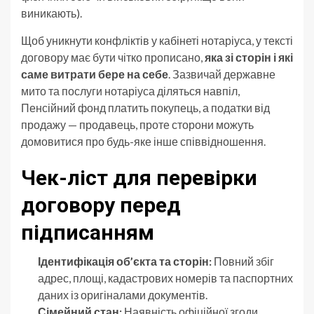
виникають).
Щоб уникнути конфліктів у кабінеті нотаріуса, у тексті
договору має бути чітко прописано,
яка зі сторін і які
саме витрати бере на себе
. Зазвичай державне
мито та послуги нотаріуса діляться навпіл,
Пенсійний фонд платить покупець, а податки від
продажу — продавець, проте сторони можуть
домовитися про будь-яке інше співвідношення.
Чек-ліст для перевірки
договору перед
підписанням
Ідентифікація об’єкта та сторін:
Повний збіг
адрес, площі, кадастрових номерів та паспортних
даних із оригіналами документів.
Сімейний стан:
Наявність офіційної згоди