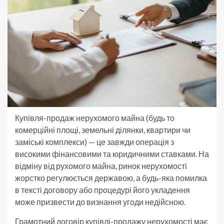
Купівля-продаж нерухомого майна (будь то
комерційні площі, земельні ділянки, квартири чи
заміські комплекси) — це завжди операція з
високими фінансовими та юридичними ставками. На
відміну від рухомого майна, ринок нерухомості
жорстко регулюється державою, а будь-яка помилка
в тексті договору або процедурі його укладення
може призвести до визнання угоди недійсною.
Грамотний договір купівлі-продажу нерухомості має