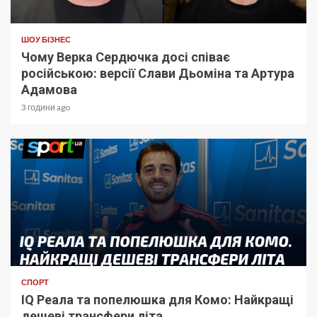
ШОУ БІЗНЕС
Чому Верка Сердючка досі співає
російською: версії Слави Дьоміна та Артура
Адамова
3 години ago
СПОРТ
IQ Реала та попелюшка для Комо: Найкращі
дешеві трансфери літа