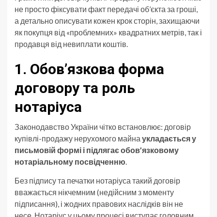
не просто фіксувати факт передачі об’єкта за гроші,
а детально описувати кожен крок сторін, захищаючи
як покупця від «проблемних» квадратних метрів, так і
продавця від невиплати коштів.
1. Обов’язкова форма
договору та роль
нотаріуса
Законодавство України чітко встановлює: договір
купівлі-продажу нерухомого майна
укладається у
письмовій формі і підлягає обов’язковому
нотаріальному посвідченню
.
Без підпису та печатки нотаріуса такий договір
вважається нікчемним (недійсним з моменту
підписання), і жодних правових наслідків він не
несе. Нотаріус у цьому процесі виступає головним