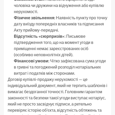
чоловіка чи дружини на відчуження або купівлю
нерухомості.
Фізичне звільнення:
Наявність пункту про точну
дату виїзду попередніх власників та підписання
Акту прийому-передачі.
Відсутність «сюрпризів»:
Письмове
підтвердження того, що на момент угоди в
приміщенні немає зареєстрованих осіб
(особливо неповнолітніх дітей).
Фінансові умови:
Чітко зафіксована сума угоди
в гривні та погоджений розподіл нотаріальних
витрат і податків між сторонами.
Договір купівлі-продажу нерухомості — це
індивідуальний документ, який не терпить шаблонів і
вимагає бездоганної точності. Головним гарантом
законності та безпеки такої угоди виступає нотаріус,
який не просто засвідчує підписи, а ретельно
перевіряє історію об’єкта, відсутність обтяжень та