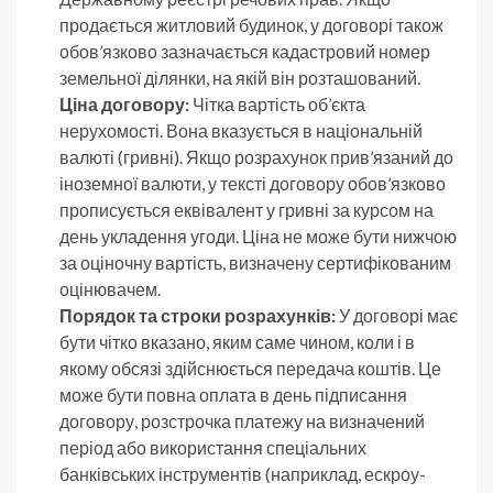
продається житловий будинок, у договорі також
обов’язково зазначається кадастровий номер
земельної ділянки, на якій він розташований.
Ціна договору:
Чітка вартість об’єкта
нерухомості. Вона вказується в національній
валюті (гривні). Якщо розрахунок прив’язаний до
іноземної валюти, у тексті договору обов’язково
прописується еквівалент у гривні за курсом на
день укладення угоди. Ціна не може бути нижчою
за оціночну вартість, визначену сертифікованим
оцінювачем.
Порядок та строки розрахунків:
У договорі має
бути чітко вказано, яким саме чином, коли і в
якому обсязі здійснюється передача коштів. Це
може бути повна оплата в день підписання
договору, розстрочка платежу на визначений
період або використання спеціальних
банківських інструментів (наприклад, ескроу-