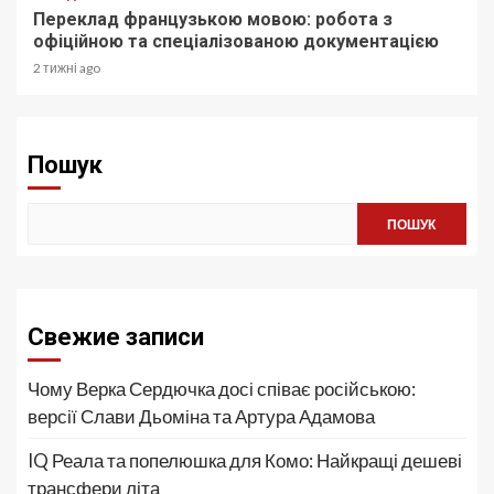
Переклад французькою мовою: робота з
офіційною та спеціалізованою документацією
2 тижні ago
Пошук
ПОШУК
Свежие записи
Чому Верка Сердючка досі співає російською:
версії Слави Дьоміна та Артура Адамова
IQ Реала та попелюшка для Комо: Найкращі дешеві
трансфери літа