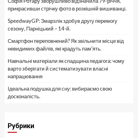
Софія Ротару зворушливо відзначила 79-річчя,
прикрасивши стрічку фото в розкішній вишиванці.
SpeedwayGP: Змарзлік здобув другу перемогу
сезону, Парніцький – 14-й.
Смартфон переповнений? Як звільнити місце від
невидимих файлів, які крадуть пам’ять.
Навчальні матеріали як спадщина педагога: чому
варто зберігати й систематизувати власні
напрацювання
Ідеальна подушка для сну: вибираємо свою
досконалість.
Рубрики