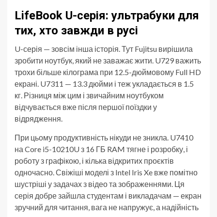
LifeBook U-серія: ультрабуки для
тих, хто завжди в русі
U-серія — зовсім інша історія. Тут Fujitsu вирішила
зробити ноутбук, який не заважає жити. U729 важить
трохи більше кілограма при 12.5-дюймовому Full HD
екрані. U7311 — 13.3 дюйми і теж укладається в 1.5
кг. Різниця між цим і звичайним ноутбуком
відчувається вже після першої поїздки у
відрядження.
При цьому продуктивність нікуди не зникла. U7410
на Core i5-10210U з 16 ГБ RAM тягне і розробку, і
роботу з графікою, і кілька відкритих проєктів
одночасно. Свіжіші моделі з Intel Iris Xe вже помітно
шустріші у задачах з відео та зображеннями. Ця
серія добре зайшла студентам і викладачам — екран
зручний для читання, вага не напружує, а надійність