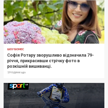
ШОУ БІЗНЕС
Софія Ротару зворушливо відзначила 79-
річчя, прикрасивши стрічку фото в
розкішній вишиванці.
19 години ago