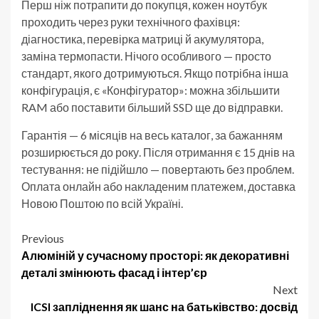
Перш ніж потрапити до покупця, кожен ноутбук
проходить через руки технічного фахівця:
діагностика, перевірка матриці й акумулятора,
заміна термопасти. Нічого особливого — просто
стандарт, якого дотримуються. Якщо потрібна інша
конфігурація, є «Конфігуратор»: можна збільшити
RAM або поставити більший SSD ще до відправки.
Гарантія — 6 місяців на весь каталог, за бажанням
розширюється до року. Після отримання є 15 днів на
тестування: не підійшло — повертають без проблем.
Оплата онлайн або накладеним платежем, доставка
Новою Поштою по всій Україні.
Post
Previous
Алюміній у сучасному просторі: як декоративні
navigation
деталі змінюють фасад і інтер’єр
Next
ICSI запліднення як шанс на батьківство: досвід