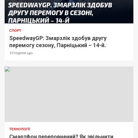
СПОРТ
SpeedwayGP: Змарзлік здобув другу
перемогу сезону, Парніцький – 14-й.
19 години ago
ТЕХНОЛОГІЇ
Смартфон переповнений? Як звільнити