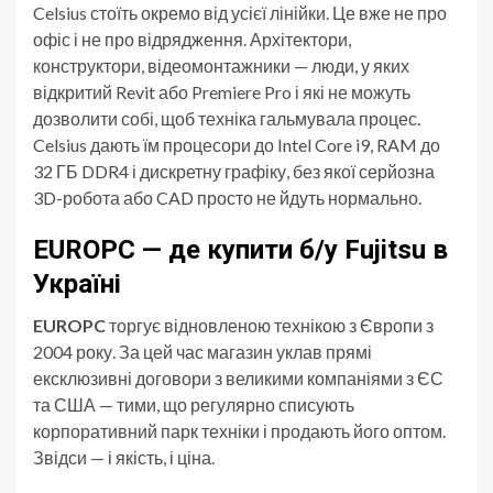
Celsius стоїть окремо від усієї лінійки. Це вже не про
офіс і не про відрядження. Архітектори,
конструктори, відеомонтажники — люди, у яких
відкритий Revit або Premiere Pro і які не можуть
дозволити собі, щоб техніка гальмувала процес.
Celsius дають їм процесори до Intel Core i9, RAM до
32 ГБ DDR4 і дискретну графіку, без якої серйозна
3D-робота або CAD просто не йдуть нормально.
EUROPC — де купити б/у Fujitsu в
Україні
EUROPC
торгує відновленою технікою з Європи з
2004 року. За цей час магазин уклав прямі
ексклюзивні договори з великими компаніями з ЄС
та США — тими, що регулярно списують
корпоративний парк техніки і продають його оптом.
Звідси — і якість, і ціна.