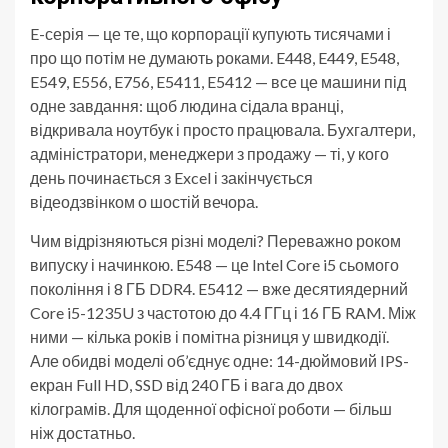
E-серія — це те, що корпорації купують тисячами і
про що потім не думають роками. E448, E449, E548,
E549, E556, E756, E5411, E5412 — все це машини під
одне завдання: щоб людина сідала вранці,
відкривала ноутбук і просто працювала. Бухгалтери,
адміністратори, менеджери з продажу — ті, у кого
день починається з Excel і закінчується
відеодзвінком о шостій вечора.
Чим відрізняються різні моделі? Переважно роком
випуску і начинкою. E548 — це Intel Core i5 сьомого
покоління і 8 ГБ DDR4. E5412 — вже десятиядерний
Core i5-1235U з частотою до 4.4 ГГц і 16 ГБ RAM. Між
ними — кілька років і помітна різниця у швидкодії.
Але обидві моделі об’єднує одне: 14-дюймовий IPS-
екран Full HD, SSD від 240 ГБ і вага до двох
кілограмів. Для щоденної офісної роботи — більш
ніж достатньо.