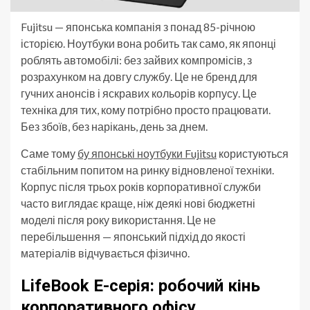
Fujitsu — японська компанія з понад 85-річною
історією. Ноутбуки вона робить так само, як японці
роблять автомобілі: без зайвих компромісів, з
розрахунком на довгу службу. Це не бренд для
гучних анонсів і яскравих кольорів корпусу. Це
техніка для тих, кому потрібно просто працювати.
Без збоїв, без нарікань, день за днем.
Саме тому
бу японські ноутбуки Fujitsu
користуються
стабільним попитом на ринку відновленої техніки.
Корпус після трьох років корпоративної служби
часто виглядає краще, ніж деякі нові бюджетні
моделі після року використання. Це не
перебільшення — японський підхід до якості
матеріалів відчувається фізично.
LifeBook E-серія: робочий кінь
корпоративного офісу