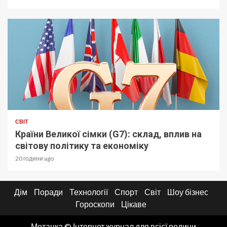
СВІТ
Країни Великої сімки (G7): склад, вплив на
світову політику та економіку
20 години ago
Дім
Поради
Технології
Спорт
Світ
Шоу бізнес
Гороскопи
Цікаве
Мотанка © Інтернет журнал для всієї родини