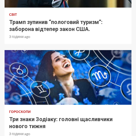
СВІТ
Трамп зупинив “пологовий туризм”:
заборона відтепер закон США.
3 години ago
ГОРОСКОПИ
Три знаки Зодіаку: головні щасливчики
нового тижня
3 години ago