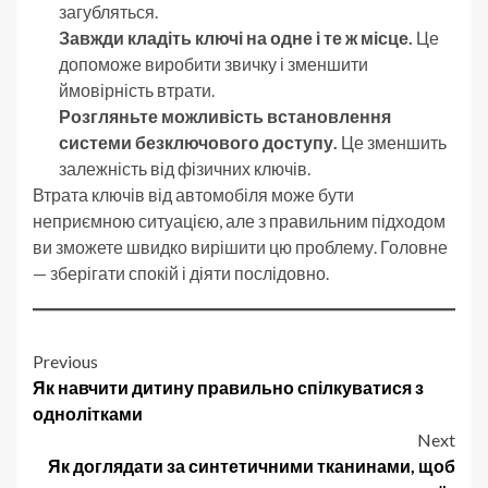
загубляться.
Завжди кладіть ключі на одне і те ж місце.
Це
допоможе виробити звичку і зменшити
ймовірність втрати.
Розгляньте можливість встановлення
системи безключового доступу.
Це зменшить
залежність від фізичних ключів.
Втрата ключів від автомобіля може бути
неприємною ситуацією, але з правильним підходом
ви зможете швидко вирішити цю проблему. Головне
— зберігати спокій і діяти послідовно.
Post
Previous
Як навчити дитину правильно спілкуватися з
navigation
однолітками
Next
Як доглядати за синтетичними тканинами, щоб