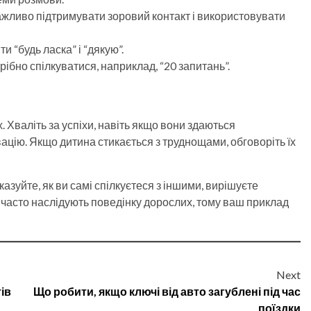
 важливо підтримувати зоровий контакт і використовувати
ти “будь ласка” і “дякую”.
отрібно спілкуватися, наприклад, “20 запитань”.
. Хваліть за успіхи, навіть якщо вони здаються
вацію. Якщо дитина стикається з труднощами, обговоріть їх
зуйте, як ви самі спілкуєтеся з іншими, вирішуєте
и часто наслідують поведінку дорослих, тому ваш приклад
Next
ів
Що робити, якщо ключі від авто загублені під час
поїздки