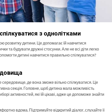
 спілкуватися з однолітками
ю розвитку дитини. Це допомагає їй навчитися
чки та будувати дружні стосунки. Але не всі діти легко
допомогти дитині навчитися правильно спілкуватися?
едовища
е середовище, де вона зможе вільно спілкуватися. Це
тивна секція. Головне, щоб дитина мала можливість
иборі активностей, які їй цікаві, адже це допоможе знайти
фортно вдома. Підтримуйте відкритий діалог, слухайте її