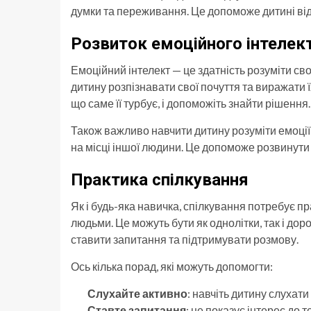
думки та переживання. Це допоможе дитині від
Розвиток емоційного інтелек
Емоційний інтелект — це здатність розуміти свої
дитину розпізнавати свої почуття та виражати 
що саме її турбує, і допоможіть знайти рішення.
Також важливо навчити дитину розуміти емоції 
на місці іншої людини. Це допоможе розвинути
Практика спілкування
Як і будь-яка навичка, спілкування потребує п
людьми. Це можуть бути як однолітки, так і дор
ставити запитання та підтримувати розмову.
Ось кілька порад, які можуть допомогти:
Слухайте активно
: навчіть дитину слухат
Ставте запитання
: це показує інтерес до 