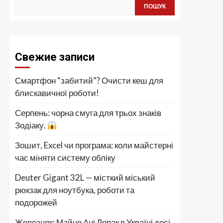
ПОШУК
Свежие записи
Смартфон “забитий”? Очисти кеш для
блискавичної роботи!
Серпень: чорна смуга для трьох знаків
Зодіаку.
Зошит, Excel чи програма: коли майстерні
час міняти систему обліку
Deuter Gigant 32L — місткий міський
рюкзак для ноутбука, роботи та
подорожей
Железняк: Майно Ані Лорак в Україні досі