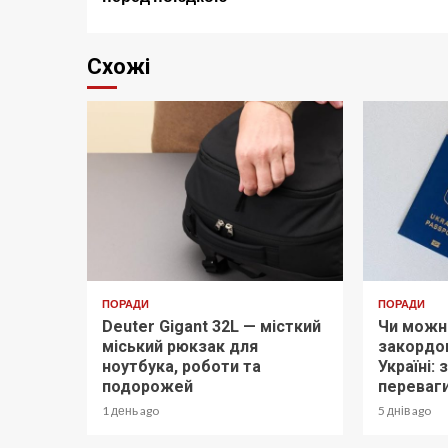
Схожі
ПОРАДИ
ПОРАДИ
Deuter Gigant 32L — місткий
Чи можн
міський рюкзак для
закордон
ноутбука, роботи та
Україні:
подорожей
переваг
1 день ago
5 днів ago