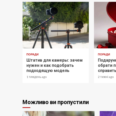
ПОРАДИ
ПОРАДИ
Штатив для камеры: зачем
Подарунк
нужен и как подобрать
обрати п
подходящую модель
справит
1 тиждень ago
2 тижні ago
Можливо ви пропустили