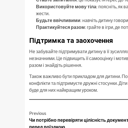
Використовуйте мову тіла
: поясніть, як
жести.
Будьте ввічливими
: навчіть дитину говори
Практикуйтеся разом
: грайте в ігри, де п
Підтримка та заохочення
Не забувайте підтримувати дитину в її зусиллях
незначними. Це підвищить її самооцінку і моти
разом і знайдіть рішення.
Також важливо бути прикладом для дитини. Пока
конфлікти та підтримуєте дружні стосунки. Діт
буде для них найкращим уроком.
Post
Previous
Чи потрібно перевіряти цілісність документ
navigation
перед поїздкою