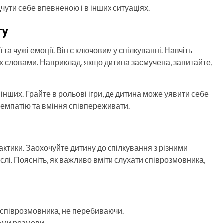
чути себе впевненою і в інших ситуаціях.
ту
 та чужі емоції. Він є ключовим у спілкуванні. Навчіть
їх словами. Наприклад, якщо дитина засмучена, запитайте,
інших. Грайте в рольові ігри, де дитина може уявити себе
 емпатію та вміння співпереживати.
рактики. Заохочуйте дитину до спілкування з різними
ослі. Поясніть, як важливо вміти слухати співрозмовника,
и співрозмовника, не перебиваючи.
теми розмови.