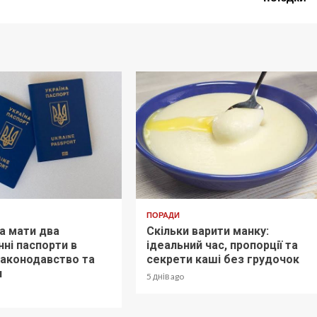
ПОРАДИ
а мати два
Скільки варити манку:
ні паспорти в
ідеальний час, пропорції та
 законодавство та
секрети каші без грудочок
и
5 днів ago