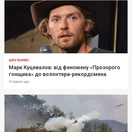
ШОУ БІЗНЕС
Марк Куцевалов: від феномену «Прозорого
гонщика» до волонтера-рекордсмена
9 години ago