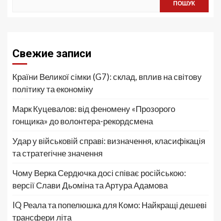
ПОШУК
Свежие записи
Країни Великої сімки (G7): склад, вплив на світову
політику та економіку
Марк Куцевалов: від феномену «Прозорого
гонщика» до волонтера-рекордсмена
Удар у військовій справі: визначення, класифікація
та стратегічне значення
Чому Верка Сердючка досі співає російською:
версії Слави Дьоміна та Артура Адамова
IQ Реала та попелюшка для Комо: Найкращі дешеві
трансфери літа