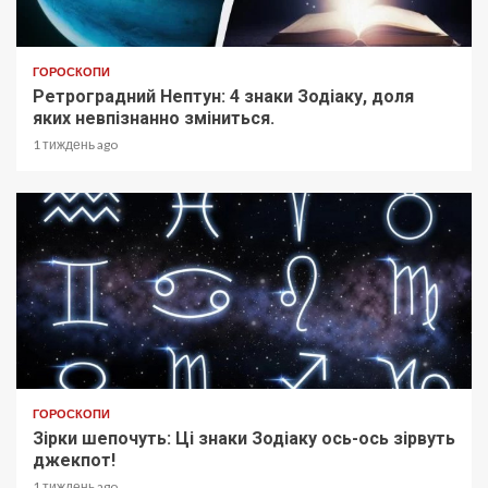
ГОРОСКОПИ
Ретроградний Нептун: 4 знаки Зодіаку, доля
яких невпізнанно зміниться.
1 тиждень ago
ГОРОСКОПИ
Зірки шепочуть: Ці знаки Зодіаку ось-ось зірвуть
джекпот!
1 тиждень ago