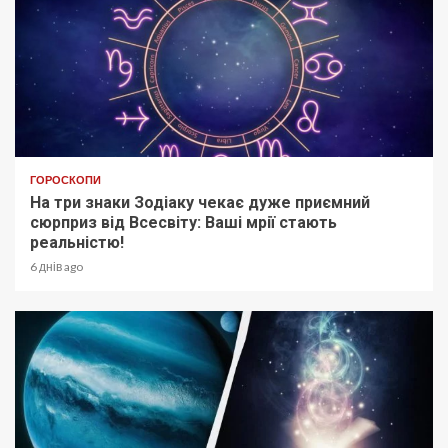
ГОРОСКОПИ
На три знаки Зодіаку чекає дуже приємний
сюрприз від Всесвіту: Ваші мрії стають
реальністю!
6 днів ago