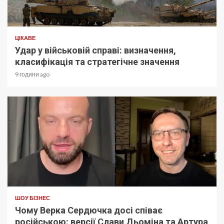
ЦІКАВЕ
Удар у військовій справі: визначення,
класифікація та стратегічне значення
9 години ago
ШОУ БІЗНЕС
Чому Верка Сердючка досі співає
російською: версії Слави Дьоміна та Артура