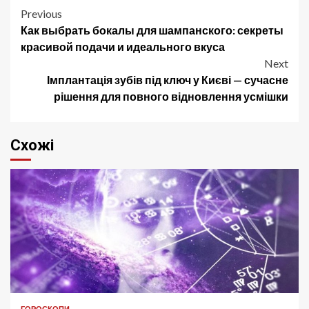
Post
Previous
Как выбрать бокалы для шампанского: секреты
navigation
красивой подачи и идеального вкуса
Next
Імплантація зубів під ключ у Києві — сучасне
рішення для повного відновлення усмішки
Схожі
ГОРОСКОПИ