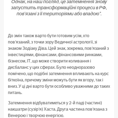
Однак, на наш погляд, це затемнення знову
запустить трансформаційні процеси в РФ,
пов’язані з її територіями або владою”.
До змін також варто бути готовим усім, хто
пов’язаний, з точки зору Ведичної астрології, зі
знаком Зодіаку Діва. Цей знак, зокрема, пов’язаний з
інвестиціями, фінансами, фінансовими ринками,
бізнесом, ІТ, що може створити коливання і
дисбаланс у цих сферах. Було неодноразово
помічено, що подібні затемнення впливають на курс
біткоїна, причому зміни можуть бути як вгору, так і
вниз. У ці дні варто бути особливо уважними до таких
питань.
Затемнення відбуватиметься у 2-й паді (частині)
накшатри (сузір’я) Хаста. Друга частина пов’язана з
Венерою і творчою енергією.