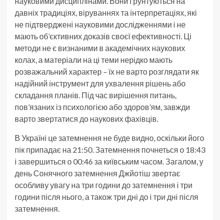
науковими дисциплінами. Вони ґрунтуються на
давніх традиціях, віруваннях та інтерпретаціях, які
не підтверджені науковими дослідженнями і не
мають об’єктивних доказів своєї ефективності. Ці
методи не є визнаними в академічних наукових
колах, а матеріали на ці теми нерідко мають
розважальний характер – їх не варто розглядати як
надійний інструмент для ухвалення рішень або
складання планів. Під час вирішення питань,
пов’язаних із психологією або здоров’ям, завжди
варто звертатися до наукових фахівців.
В Україні це затемнення не буде видно, оскільки його
пік припадає на 21:50. Затемнення почнеться о 18:43
і завершиться о 00:46 за київським часом. Загалом, у
день Сонячного затемнення Джйотіш звертає
особливу увагу на три години до затемнення і три
години після нього, а також три дні до і три дні після
затемнення.