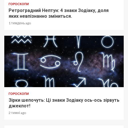
ГОРОСКОПИ
Ретроградний Нептун: 4 знаки Зодіаку, доля
яких невпізнанно зміниться.
1 тиждень ago
ГОРОСКОПИ
Зірки шепочуть: Ці знаки Зодіаку ось-ось зірвуть
джекпот!
2 тижні ago