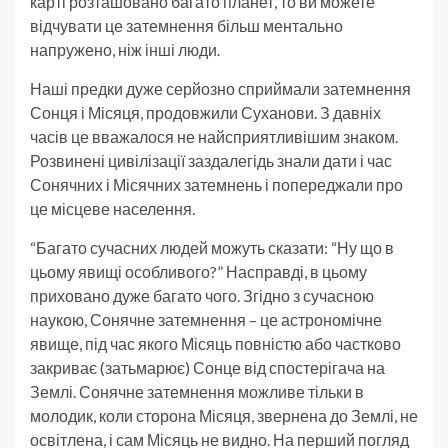
карті розташовано багато планет, то ви можете
відчувати це затемнення більш ментально
напружено, ніж інші люди.
Наші предки дуже серйозно сприймали затемнення
Сонця і Місяця, продовжили Суханови. З давніх
часів це вважалося не найсприятливішим знаком.
Розвинені цивілізації заздалегідь знали дати і час
Сонячних і Місячних затемнень і попереджали про
це місцеве населення.
“Багато сучасних людей можуть сказати: “Ну що в
цьому явищі особливого?” Насправді, в цьому
приховано дуже багато чого. Згідно з сучасною
наукою, Сонячне затемнення – це астрономічне
явище, під час якого Місяць повністю або частково
закриває (затьмарює) Сонце від спостерігача на
Землі. Сонячне затемнення можливе тільки в
молодик, коли сторона Місяця, звернена до Землі, не
освітлена, і сам Місяць не видно. На перший погляд