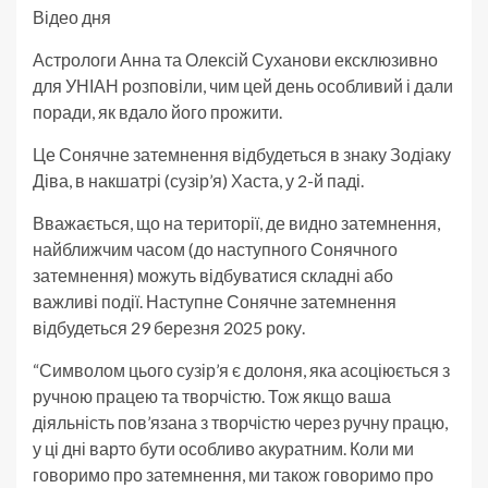
Відео дня
Астрологи Анна та Олексій Суханови ексклюзивно
для УНІАН розповіли, чим цей день особливий і дали
поради, як вдало його прожити.
Це Сонячне затемнення відбудеться в знаку Зодіаку
Діва, в накшатрі (сузір’я) Хаста, у 2-й паді.
Вважається, що на території, де видно затемнення,
найближчим часом (до наступного Сонячного
затемнення) можуть відбуватися складні або
важливі події. Наступне Сонячне затемнення
відбудеться 29 березня 2025 року.
“Символом цього сузір’я є долоня, яка асоціюється з
ручною працею та творчістю. Тож якщо ваша
діяльність пов’язана з творчістю через ручну працю,
у ці дні варто бути особливо акуратним. Коли ми
говоримо про затемнення, ми також говоримо про