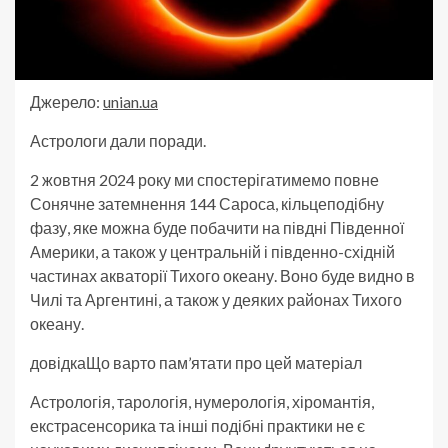
Джерело:
unian.ua
Астрологи дали поради.
2 жовтня 2024 року ми спостерігатимемо повне
Сонячне затемнення 144 Сароса, кільцеподібну
фазу, яке можна буде побачити на півдні Південної
Америки, а також у центральній і південно-східній
частинах акваторії Тихого океану. Воно буде видно в
Чилі та Аргентині, а також у деяких районах Тихого
океану.
довідкаЩо варто пам’ятати про цей матеріал
Астрологія, тарологія, нумерологія, хіромантія,
екстрасенсорика та інші подібні практики не є