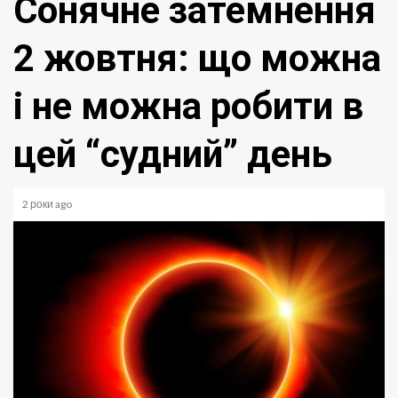
Сонячне затемнення
2 жовтня: що можна
і не можна робити в
цей “судний” день
2 роки ago