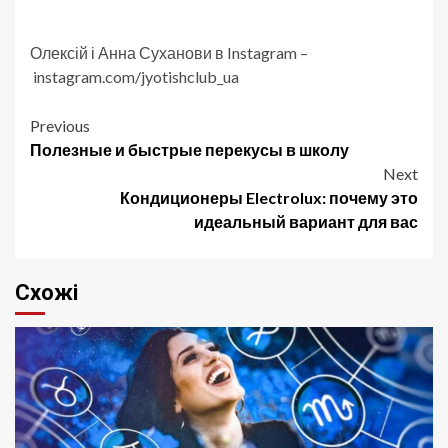
Олексій і Анна Суханови в Instagram –
instagram.com/jyotishclub_ua
Post
Previous
Полезные и быстрые перекусы в школу
navigation
Next
Кондиционеры Electrolux: почему это
идеальный вариант для вас
Схожі