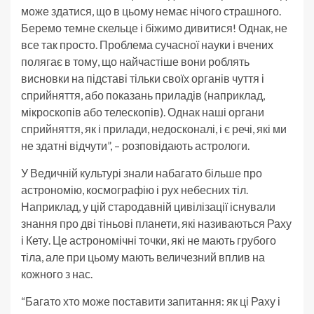
може здатися, що в цьому немає нічого страшного.
Беремо темне скельце і біжимо дивитися! Однак, не
все так просто. Проблема сучасної науки і вчених
полягає в тому, що найчастіше вони роблять
висновки на підставі тільки своїх органів чуття і
сприйняття, або показань приладів (наприклад,
мікроскопів або телескопів). Однак наші органи
сприйняття, як і прилади, недосконалі, і є речі, які ми
не здатні відчути”, – розповідають астрологи.
У Ведичній культурі знали набагато більше про
астрономію, космографію і рух небесних тіл.
Наприклад, у цій стародавній цивілізації існували
знання про дві тіньові планети, які називаються Раху
і Кету. Це астрономічні точки, які не мають грубого
тіла, але при цьому мають величезний вплив на
кожного з нас.
“Багато хто може поставити запитання: як ці Раху і