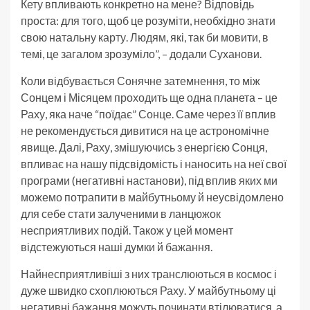
Кету впливають конкретно на мене? Відповідь
проста: для того, щоб це розуміти, необхідно знати
свою натальну карту. Людям, які, так би мовити, в
темі, це загалом зрозуміло”, – додали Суханови.
Коли відбувається Сонячне затемнення, то між
Сонцем і Місяцем проходить ще одна планета – це
Раху, яка наче “поїдає” Сонце. Саме через її вплив
не рекомендується дивитися на це астрономічне
явище. Далі, Раху, змішуючись з енергією Сонця,
впливає на нашу підсвідомість і наносить на неї свої
програми (негативні настанови), під вплив яких ми
можемо потрапити в майбутньому й неусвідомлено
для себе стати залученими в ланцюжок
несприятливих подій. Також у цей момент
відстежуються наші думки й бажання.
Найнесприятливіші з них транслюються в космос і
дуже швидко схоплюються Раху. У майбутньому ці
негативні бажання можуть починати втілюватися, а