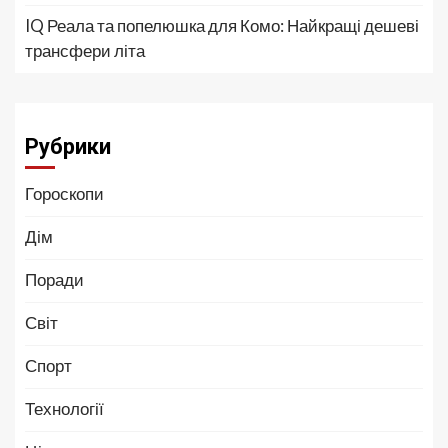
IQ Реала та попелюшка для Комо: Найкращі дешеві
трансфери літа
Рубрики
Гороскопи
Дім
Поради
Світ
Спорт
Технології