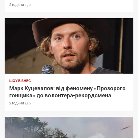
2 години ago
ШОУ БІЗНЕС
Марк Куцевалов: від феномену «Прозорого
гонщика» до волонтера-рекордсмена
2 години ago