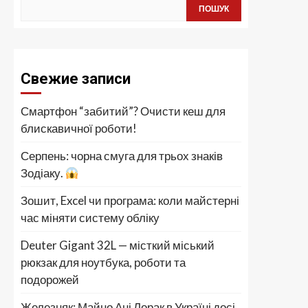
ПОШУК
Свежие записи
Смартфон “забитий”? Очисти кеш для
блискавичної роботи!
Серпень: чорна смуга для трьох знаків
Зодіаку.
Зошит, Excel чи програма: коли майстерні
час міняти систему обліку
Deuter Gigant 32L — місткий міський
рюкзак для ноутбука, роботи та
подорожей
Железняк: Майно Ані Лорак в Україні досі