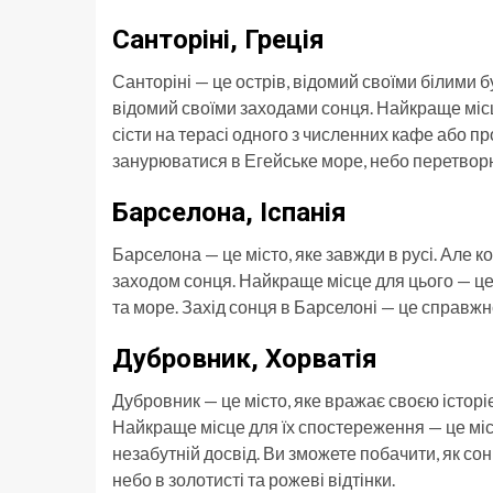
Санторіні, Греція
Санторіні — це острів, відомий своїми білими 
відомий своїми заходами сонця. Найкраще місц
сісти на терасі одного з численних кафе або пр
занурюватися в Егейське море, небо перетвор
Барселона, Іспанія
Барселона — це місто, яке завжди в русі. Але к
заходом сонця. Найкраще місце для цього — це
та море. Захід сонця в Барселоні — це справжнє
Дубровник, Хорватія
Дубровник — це місто, яке вражає своєю історі
Найкраще місце для їх спостереження — це місь
незабутній досвід. Ви зможете побачити, як с
небо в золотисті та рожеві відтінки.