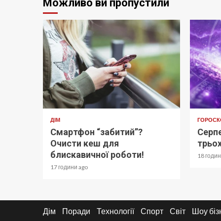
Можливо ви пропустили
ДІМ
ГОРОСК
Смартфон “забитий”?
Серпе
Очисти кеш для
трьох
блискавичної роботи!
18 годин
17 години ago
Дім
Поради
Технології
Спорт
Світ
Шоу біз