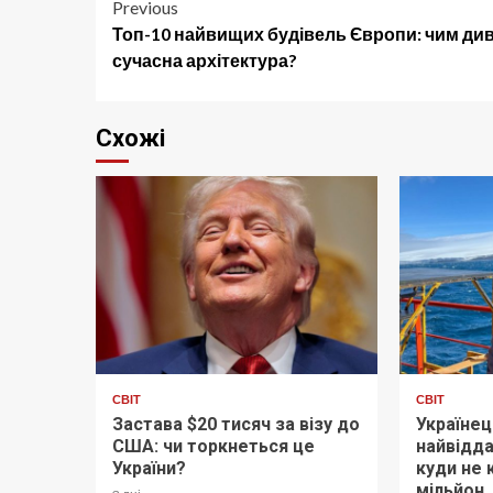
Post
Previous
Топ-10 найвищих будівель Європи: чим ди
navigation
сучасна архітектура?
Схожі
СВІТ
СВІТ
Застава $20 тисяч за візу до
Українец
США: чи торкнеться це
найвідда
України?
куди не 
мільйон