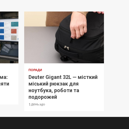
ПОРАДИ
ма:
Deuter Gigant 32L — місткий
няти
міський рюкзак для
ноутбука, роботи та
подорожей
1 день ago