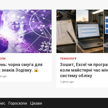
ОПИ
ТЕХНОЛОГІЇ
нь: чорна смуга для
Зошит, Excel чи програ
 знаків Зодіаку.
коли майстерні час мі
систему обліку
и ago
1 день ago
нес
Гороскопи
Цікаве