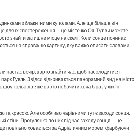
будинками з блакитними куполами. Але ще більше він
е для їх спостереження — це містечко Оя. Тут ви можете
осто знайти затишне місце на скелі. Коли сонце починає
юється на справжню картину, яку важко описати словами.
оли настає вечір, варто знайти час, щоб насолодитися
 парк Гуель. Звідси відкривається панорамний вид на місто
 шоу кольорів, яке варто побачити хоча б раз у житті.
єю та красою. Але особливо чарівними тут є заходи сонця.
кі стіни. Прогулянка по них під час заходу сонця — це
онце повільно ховається за Адріатичним морем, фарбуючи