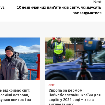
Next
вує
10 незвичайних пам’ятників світу, які змусять
вас задуматися
СВІТ
ь відкриває світ:
Європа за кермом:
леніші острови,
Найнебезпечніші країни для
купиш квиток і за
водіїв у 2024 році – хто в
антирейтингу