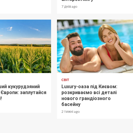
7 днів ago
СВІТ
ший кукурудзяний
Luxury-оаза під Києвом:
 Європи: заплутайся
розкриваємо всі деталі
!
нового грандіозного
басейну
2 тижні ago