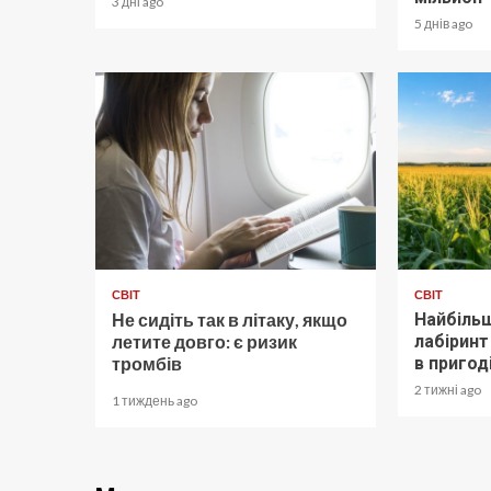
3 дні ago
5 днів ago
СВІТ
СВІТ
Не сидіть так в літаку, якщо
Найбіль
летите довго: є ризик
лабіринт
тромбів
в пригоді
2 тижні ago
1 тиждень ago