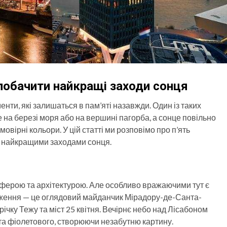
 побачити найкращі заходи сонця
ти, які залишаться в пам’яті назавжди. Один із таких
те на березі моря або на вершині пагорба, а сонце повільно
вірні кольори. У цій статті ми розповімо про п’ять
я найкращими заходами сонця.
сферою та архітектурою. Але особливо вражаючими тут є
еження — це оглядовий майданчик Мірадору-де-Санта-
річку Тежу та міст 25 квітня. Вечірнє небо над Лісабоном
 та фіолетового, створюючи незабутню картину.