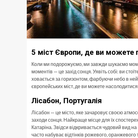
5 міст Європи, де ви можете
Коли ми подорожуємо, ми завжди шукаємо момен
моментів — це захід сонця. Уявіть собі: ви стої
ховається за горизонтом, фарбуючи небо в неймо
європейських міст, де ви можете насолодитис
Лісабон, Португалія
Лісабон — це місто, яке зачаровує своєю атмо
заходи сонця. Найкраще місце для їх спостер
Катаріна. Звідси відкривається чудовий вид на 
часто набуває відтінків рожевого, оранжевого