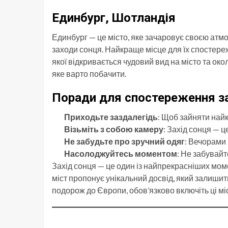
Единбург, Шотландія
Единбург — це місто, яке зачаровує своєю атм
заходи сонця. Найкраще місце для їх спостере
якої відкривається чудовий вид на місто та око
яке варто побачити.
Поради для спостереження з
Приходьте заздалегідь
: Щоб зайняти найк
Візьміть з собою камеру
: Захід сонця — 
Не забудьте про зручний одяг
: Вечорами 
Насолоджуйтесь моментом
: Не забувай
Захід сонця — це один із найпрекрасніших моме
міст пропонує унікальний досвід, який залишит
подорож до Європи, обов’язково включіть ці мі