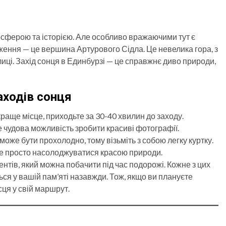
осферою та історією. Але особливо вражаючими тут є
ження — це вершина Артурового Сідла. Це невелика гора, з
лиці. Захід сонця в Единбурзі — це справжнє диво природи,
аходів сонця
раще місце, приходьте за 30-40 хвилин до заходу.
це чудова можливість зробити красиві фотографії.
може бути прохолодно, тому візьміть з собою легку куртку.
те просто насолоджуватися красою природи.
нтів, який можна побачити під час подорожі. Кожне з цих
ься у вашій пам’яті назавжди. Тож, якщо ви плануєте
сця у свій маршрут.