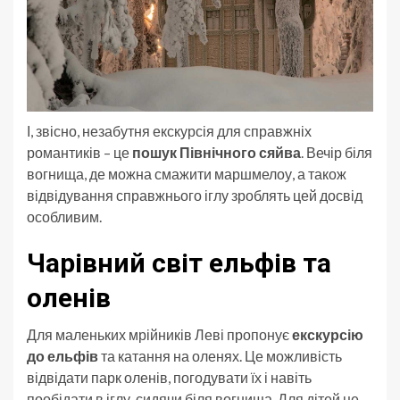
І, звісно, незабутня екскурсія для справжніх
романтиків – це
пошук Північного сяйва
. Вечір біля
вогнища, де можна смажити маршмелоу, а також
відвідування справжнього іглу зроблять цей досвід
особливим.
Чарівний світ ельфів та
оленів
Для маленьких мрійників Леві пропонує
екскурсію
до ельфів
та катання на оленях. Це можливість
відвідати парк оленів, погодувати їх і навіть
пообідати в іглу, сидячи біля вогнища. Для дітей це