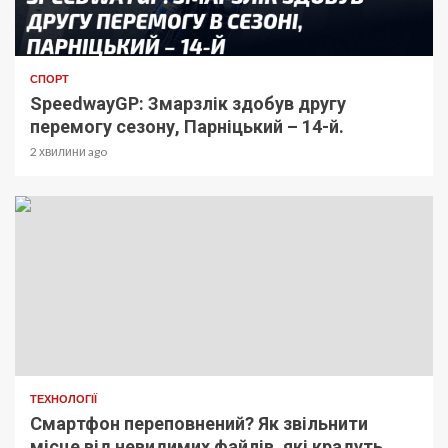
СПОРТ
SpeedwayGP: Змарзлік здобув другу
перемогу сезону, Парніцький – 14-й.
2 хвилини ago
ТЕХНОЛОГІЇ
Смартфон переповнений? Як звільнити
місце від невидимих файлів, які крадуть