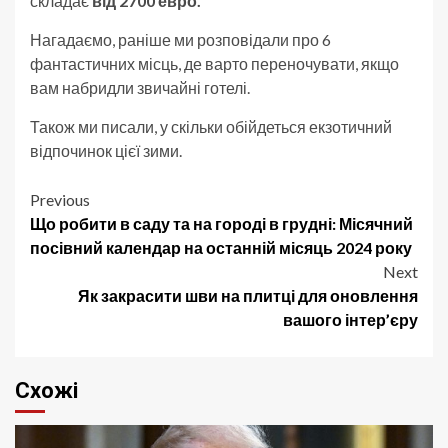
складає
від 2700 евро.
Нагадаємо, раніше ми розповідали про 6
фантастичних місць, де варто переночувати, якщо
вам набридли звичайні готелі.
Також ми писали, у скільки обійдеться екзотичний
відпочинок цієї зими.
Post
Previous
Що робити в саду та на городі в грудні: Місячний
navigation
посівний календар на останній місяць 2024 року
Next
Як закрасити шви на плитці для оновлення
вашого інтер’єру
Схожі