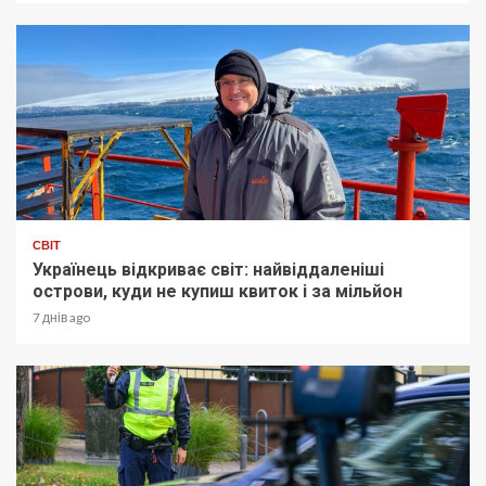
СВІТ
Українець відкриває світ: найвіддаленіші
острови, куди не купиш квиток і за мільйон
7 днів ago