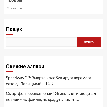
тромбів
2 тижні ago
Пошук
ПОШУК
Свежие записи
SpeedwayGP: Змарзлік здобув другу перемогу
сезону, Парніцький – 14-й.
Смартфон переповнений? Як звільнити місце від
невидимих файлів, які крадуть пам’ять.