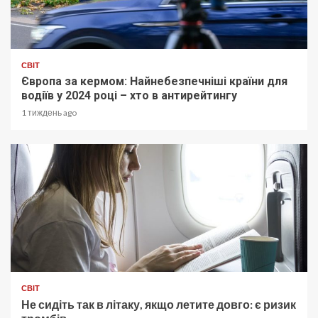
СВІТ
Європа за кермом: Найнебезпечніші країни для
водіїв у 2024 році – хто в антирейтингу
1 тиждень ago
СВІТ
Не сидіть так в літаку, якщо летите довго: є ризик