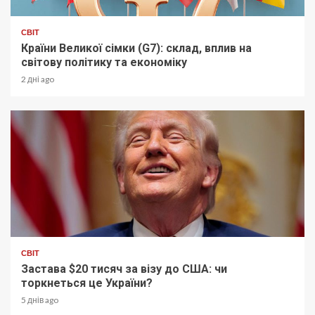
СВІТ
Країни Великої сімки (G7): склад, вплив на
світову політику та економіку
2 дні ago
СВІТ
Застава $20 тисяч за візу до США: чи
торкнеться це України?
5 днів ago