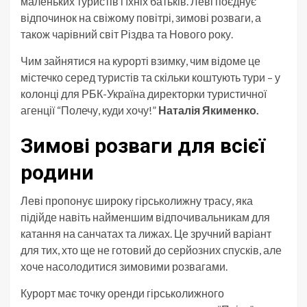
маленьких туристів і їхніх батьків. Леві поєднує
відпочинок на свіжому повітрі, зимові розваги, а
також чарівний світ Різдва та Нового року.
Чим зайнятися на курорті взимку, чим відоме це
містечко серед туристів та скільки коштують тури – у
колонці для РБК-Україна директорки туристичної
агенції “Полечу, куди хочу!”
Наталія Якименко.
Зимові розваги для всієї
родини
Леві пропонує широку гірськолижну трасу, яка
підійде навіть найменшим відпочивальникам для
катання на санчатах та лижах. Це зручний варіант
для тих, хто ще не готовий до серйозних спусків, але
хоче насолодитися зимовими розвагами.
Курорт має точку оренди гірськолижного