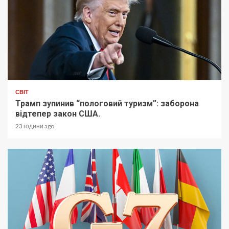
СВІТ
Трамп зупинив “пологовий туризм”: заборона
відтепер закон США.
23 години ago