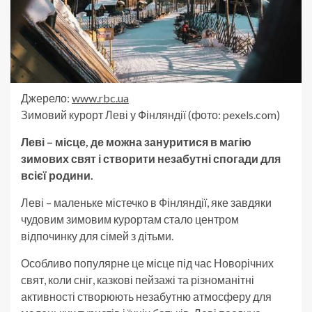
Джерело:
www.rbc.ua
Зимовий курорт Леві у Фінляндії (фото: pexels.com)
Леві – місце, де можна зануритися в магію
зимових свят і створити незабутні спогади для
всієї родини.
Леві – маленьке містечко в Фінляндії, яке завдяки
чудовим зимовим курортам стало центром
відпочинку для сімей з дітьми.
Особливо популярне це місце під час Новорічних
свят, коли сніг, казкові пейзажі та різноманітні
активності створюють незабутню атмосферу для