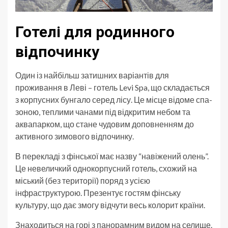
Готелі для родинного
відпочинку
Один із найбільш затишних варіантів для
проживання в Леві – готель Levi Spa, що складається
з корпусних бунгало серед лісу. Це місце відоме спа-
зоною, теплими чанами під відкритим небом та
аквапарком, що стане чудовим доповненням до
активного зимового відпочинку.
В перекладі з фінської має назву “навіжений олень”.
Це невеличкий однокорпусний готель, схожий на
міський (без території) поряд з усією
інфраструктурою. Презентує гостям фінську
культуру, що дає змогу відчути весь колорит країни.
Знаходиться на горі з панорамним видом на селище.