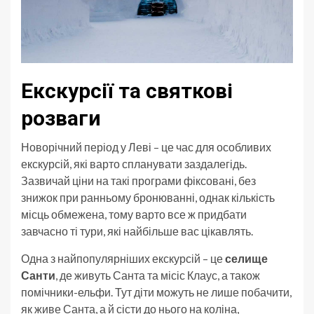
Екскурсії та святкові
розваги
Новорічний період у Леві – це час для особливих
екскурсій, які варто спланувати заздалегідь.
Зазвичай ціни на такі програми фіксовані, без
знижок при ранньому бронюванні, однак кількість
місць обмежена, тому варто все ж придбати
завчасно ті тури, які найбільше вас цікавлять.
Одна з найпопулярніших екскурсій – це
селище
Санти
, де живуть Санта та місіс Клаус, а також
помічники-ельфи. Тут діти можуть не лише побачити,
як живе Санта, а й сісти до нього на коліна,