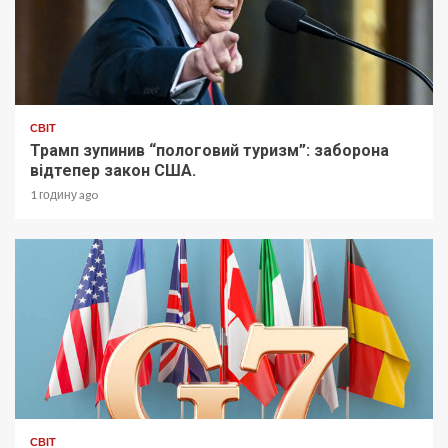
СВІТ
Трамп зупинив “пологовий туризм”: заборона
відтепер закон США.
1 годину ago
СВІТ