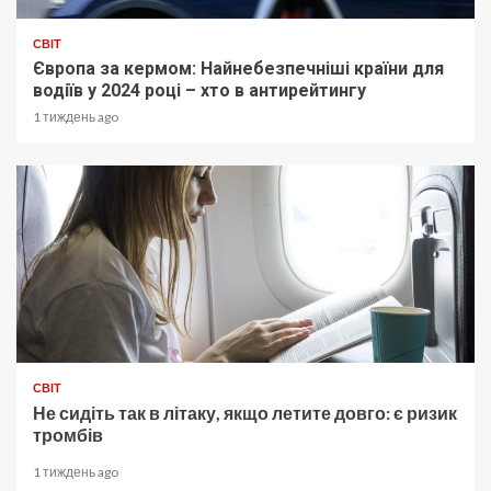
СВІТ
Європа за кермом: Найнебезпечніші країни для
водіїв у 2024 році – хто в антирейтингу
1 тиждень ago
СВІТ
Не сидіть так в літаку, якщо летите довго: є ризик
тромбів
1 тиждень ago