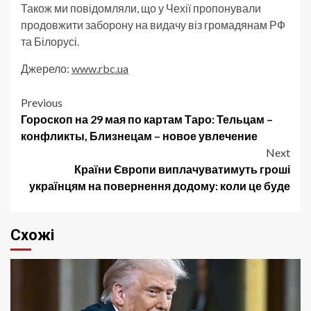
Також ми повідомляли, що у Чехії пропонували
продовжити заборону на видачу віз громадянам РФ
та Білорусі.
Джерело:
www.rbc.ua
Post
Previous
Гороскоп на 29 мая по картам Таро: Тельцам –
navigation
конфликты, Близнецам – новое увлечение
Next
Країни Європи виплачуватимуть гроші
українцям на повернення додому: коли це буде
Схожі