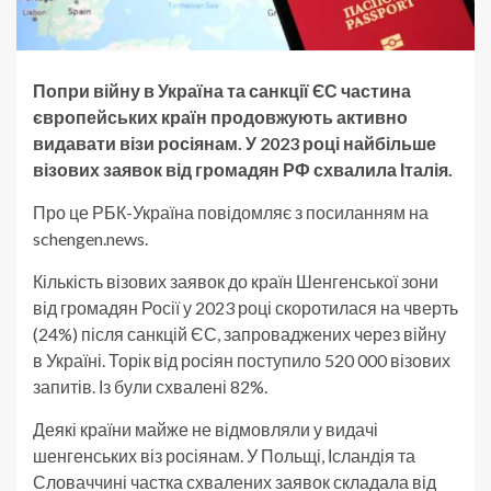
Попри війну в Україна та санкції ЄС частина
європейських країн продовжують активно
видавати візи росіянам. У 2023 році найбільше
візових заявок від громадян РФ схвалила Італія.
Про це РБК-Україна повідомляє з посиланням на
schengen.news.
Кількість візових заявок до країн Шенгенської зони
від громадян Росії у 2023 році скоротилася на чверть
(24%) після санкцій ЄС, запроваджених через війну
в Україні. Торік від росіян поступило 520 000 візових
запитів. Із були схвалені 82%.
Деякі країни майже не відмовляли у видачі
шенгенських віз росіянам. У Польщі, Ісландія та
Словаччині частка схвалених заявок складала від