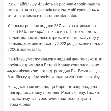
93%. Найбільшу кількість віз росіянам торік надала
Італія – 134 000 дозволів на в’їзд. У цій країні 93,4%
запитів отримали позитивну відповідь.
У Польщі росіяни подали 257 заяв на отримання
візи, 99,6% з них країна схвалила. Проте кількість
людей, які намагалися отримати шенгенську візу у
Польщі, різко знизилася – у 2022 році росіяни подали
2200 візових заяв.
Найбільшу частку відмов у наданні шенгенської візи
росіяни отримали в Естонії. Країна схвалила лише
44,4% візових заявок від громадян РФ. Всього в цю
балтійську країну росіяни подали 2800 заяв на візу.
Нагадаємо, ми писали, що Норвегія запровадила
нові правила в’їзду громадян Росії в країну. Тих, хто
в’їжджатимуть з туристичною метою, не пустять
через кордон.