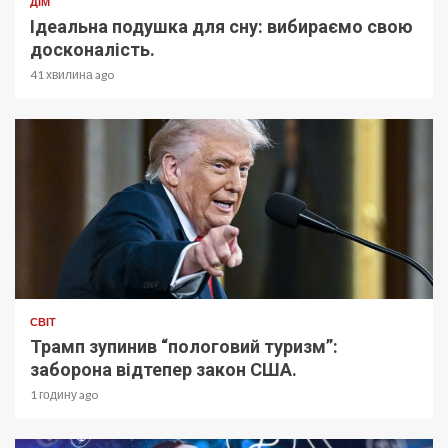
ДІМ
Ідеальна подушка для сну: вибираємо свою
досконалість.
41 хвилина ago
СВІТ
Трамп зупинив “пологовий туризм”:
заборона відтепер закон США.
1 годину ago