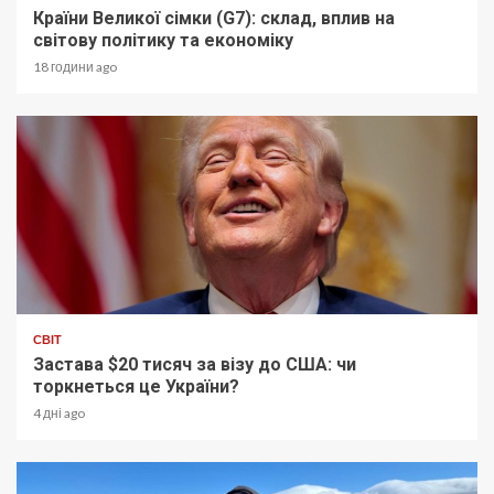
Країни Великої сімки (G7): склад, вплив на
світову політику та економіку
18 години ago
СВІТ
Застава $20 тисяч за візу до США: чи
торкнеться це України?
4 дні ago