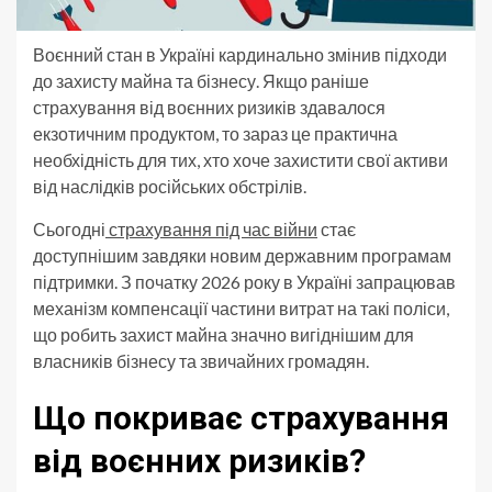
Воєнний стан в Україні кардинально змінив підходи
до захисту майна та бізнесу. Якщо раніше
страхування від воєнних ризиків здавалося
екзотичним продуктом, то зараз це практична
необхідність для тих, хто хоче захистити свої активи
від наслідків російських обстрілів.
Сьогодні
страхування під час війни
стає
доступнішим завдяки новим державним програмам
підтримки. З початку 2026 року в Україні запрацював
механізм компенсації частини витрат на такі поліси,
що робить захист майна значно вигіднішим для
власників бізнесу та звичайних громадян.
Що покриває страхування
від воєнних ризиків?