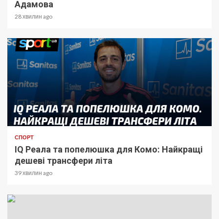
Адамова
28 хвилин ago
СПОРТ
IQ Реала та попелюшка для Комо: Найкращі
дешеві трансфери літа
39 хвилин ago