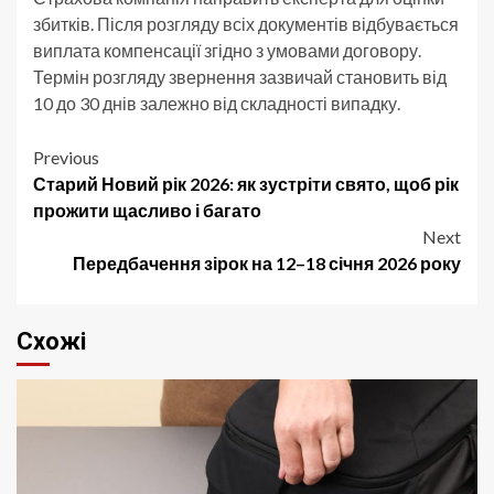
збитків. Після розгляду всіх документів відбувається
виплата компенсації згідно з умовами договору.
Термін розгляду звернення зазвичай становить від
10 до 30 днів залежно від складності випадку.
Post
Previous
Старий Новий рік 2026: як зустріти свято, щоб рік
navigation
прожити щасливо і багато
Next
Передбачення зірок на 12–18 січня 2026 року
Схожі