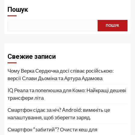
Пошук
ПОШУК
Свежие записи
Чому Верка Сердючка досі співає російською:
версії Слави Дьоміна та Артура Адамова
IQ Реала та попелюшка для Комо: Найкращі дешеві
трансфери літа
Смартфон сідає за ніч? Android: вимкніть це
налаштування, щоб зберегти заряд.
Смартфон “забитий”? Очисти кеш для