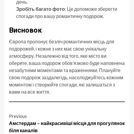
день.
Зробіть багато фото
: Це допоможе зберегти
спогади про вашу романтичну подорож.
Висновок
Європа пропонує безліч романтичних місць для
подорожей, і кожне з них має свою унікальну
атмосферу. Незалежно від того, яке місто ви
оберете, ваша подорож обов’язково буде наповнена
незабутніми моментами та враженнями. Плануйте
свою подорож заздалегідь, насолоджуйтесь кожним
моментом і створюйте спогади, які залишаться з
вами на все життя.
Post
Previous
Амстердам – найкрасивіші місця для прогулянок
navigation
біля каналів