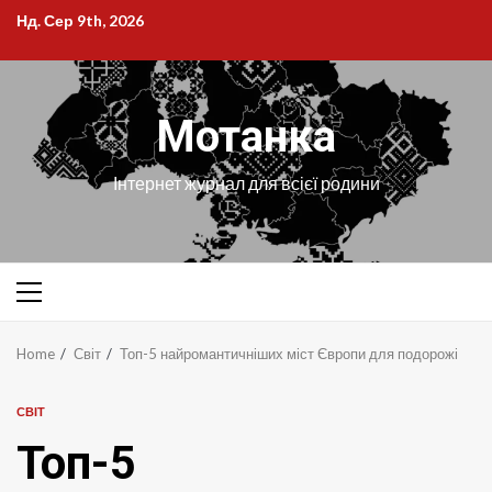
Skip
Нд. Сер 9th, 2026
to
content
Мотанка
Інтернет журнал для всієї родини
Primary
Menu
Home
Світ
Топ-5 найромантичніших міст Європи для подорожі
СВІТ
Топ-5