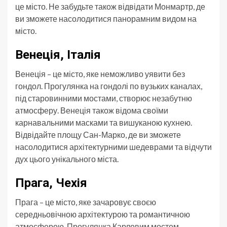
це місто. Не забудьте також відвідати Монмартр, де
ви зможете насолодитися панорамним видом на
місто.
Венеція, Італія
Венеція – це місто, яке неможливо уявити без
гондол. Прогулянка на гондолі по вузьких каналах,
під старовинними мостами, створює незабутню
атмосферу. Венеція також відома своїми
карнавальними масками та вишуканою кухнею.
Відвідайте площу Сан-Марко, де ви зможете
насолодитися архітектурними шедеврами та відчути
дух цього унікального міста.
Прага, Чехія
Прага – це місто, яке зачаровує своєю
середньовічною архітектурою та романтичною
атмосферою. Прогулянка Карловим мостом,