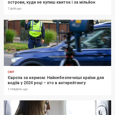
острови, куди не купиш квиток і за мільйон
7 днів ago
СВІТ
Європа за кермом: Найнебезпечніші країни для
водіїв у 2024 році – хто в антирейтингу
1 тиждень ago