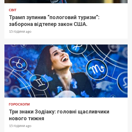
СВІТ
Трамп зупинив “пологовий туризм”:
заборона відтепер закон США.
15 години ago
ГОРОСКОПИ
Три знаки Зодіаку: головні щасливчики
нового тижня
15 години ago