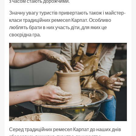
з часом стають дорожчими.
Значну увагу туристів привертають також і майстер-
класи традиційних ремесел Карпат. Особливо
люблять брати в них участь діти, для яких це
своєрідна гра.
Серед традиційних ремесел Карпат до наших днів