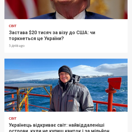
СВІТ
Застава $20 тисяч за візу до США: чи
торкнеться це України?
5 днів ago
СВІТ
Українець відкриває світ: найвіддаленіші
острови, куди не купиш квиток і за мільйон