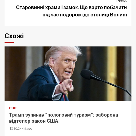
Старовинні храми і замок. Що варто побачити
під час подорожі до столиці Волині
Схожі
СВІТ
Трамп зупинив “пологовий туризм”: заборона
відтепер закон США.
15 години ago