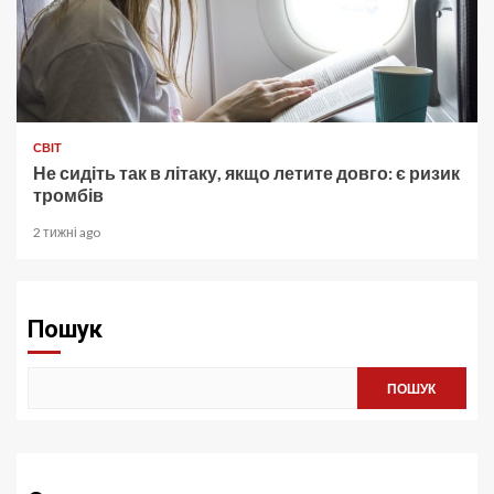
СВІТ
Не сидіть так в літаку, якщо летите довго: є ризик
тромбів
2 тижні ago
Пошук
ПОШУК