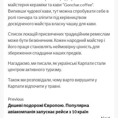
майстерня кераміки та кави “Gonchar.coffee”.
Випивши чудової кави, тут можна спробувати себе в
ролі гончара та зліпити під керівництвом
досвідченого майстра власну чашку для кави.
Список локацій присвячених традиційним ремеслам
може бути безкінечним. Кожен народний майстер і
його праця становлять неймовірну цінність для
збереження спадщини наших предків.
Нагадаємо, ми писали, як українські Карпати стали
центром активного туризму.
Також ми розповідали, чому варто вирушити у
Карпати відпочити у травні.
Post
Previous
Дешеві подорожі Європою. Популярна
navigation
авіакомпанія запускає рейси з 10 країн
Next