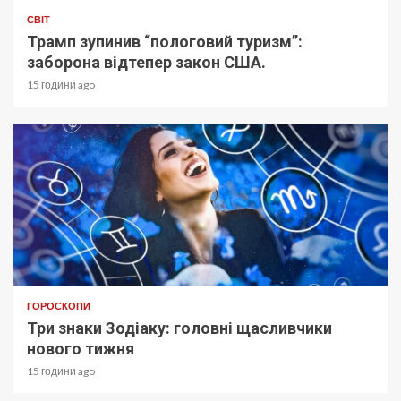
СВІТ
Трамп зупинив “пологовий туризм”:
заборона відтепер закон США.
15 години ago
ГОРОСКОПИ
Три знаки Зодіаку: головні щасливчики
нового тижня
15 години ago