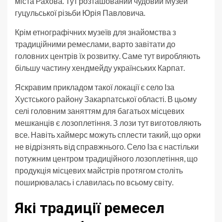
міста Рахова. Тут розташований чудовий Музей
гуцульської різьби Юрія Павловича.
Крім етнографічних музеїв для знайомства з
традиційними ремеслами, варто завітати до
головних центрів їх розвитку. Саме тут виробляють
більшу частину хендмейду українських Карпат.
Яскравим прикладом такої локації є село Іза
Хустського району Закарпатської області. В цьому
селі головним заняттям для багатьох місцевих
мешканців є лозоплетіння. З лози тут виготовляють
все. Навіть хаймерс можуть сплести такий, що орки
не відрізнять від справжнього. Село Іза є настільки
потужним центром традиційного лозоплетіння, що
продукція місцевих майстрів протягом століть
поширювалась і славилась по всьому світу.
Які традиції ремесел