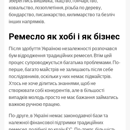
збереглись вишивка, ткацтво, гончарство,
ковальство, лозоплетіння, різьба по дереву,
бондарство, писанкарство, килимарство та безліч
інших напрямків.
Ремесло як хобі і як бізнес
Після здобуття Україною незалежності розпочався
бум відродження традиційних ремесел. Втім цей
процес супроводжується багатьма проблемами. По-
перше, багато майстрів не залишають після себе
послідовників, оскільки у них немає підмайстрів.
Хтось не хоче ділитись знаннями, щоб не
створювати собі конкурентів, але в більшості
випадків молодь просто не має бажання займатись
важкою ручною працею.
По-друге, в Україні немає законодавчої бази та
належної фінансової підтримки традиційних
ремесел, подібної до країн ЄС. По-третє, більшість