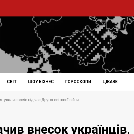
СВІТ
ШОУ БІЗНЕС
ГОРОСКОПИ
ЦІКАВЕ
ятували євреїв під час Другої світової війни
чив внесок українців,