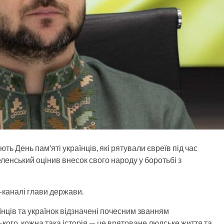
ють День пам’яті українців, які рятували євреїв під час
ленський оцінив внесок свого народу у боротьбі з
-каналі глави держави.
їнців та українок відзначені почесним званням
кого, кожна така історія — це врятоване людське життя та