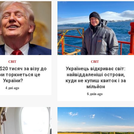
СВІТ
СВІТ
$20 тисяч за візу до
Українець відкриває світ:
чи торкнеться це
найвіддаленіші острови,
України?
куди не купиш квиток і за
мільйон
4 дні ago
6 днів ago