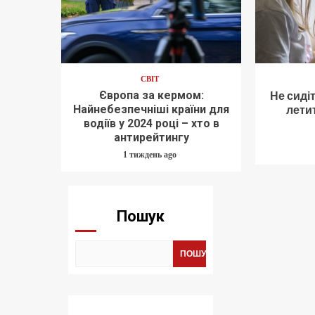
СВІТ
Європа за кермом:
Не сидіт
Найнебезпечніші країни для
летит
водіїв у 2024 році – хто в
антирейтингу
1 тиждень ago
Пошук
ПОШУК