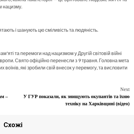
м нацизму.
ʼятають і шанують цю сміливість та людяність.
ам'яті та перемоги над нацизмом у Другій світовій війні
вропи. Свято офіційно перенесли з 9 травня. Головна мета
х воїнів, які зробили свій внесок у перемогу, та висловити
Next
ам –
У ГУР показали, як знищують окупантів та їхню
техніку на Харківщині (відео)
Схожі