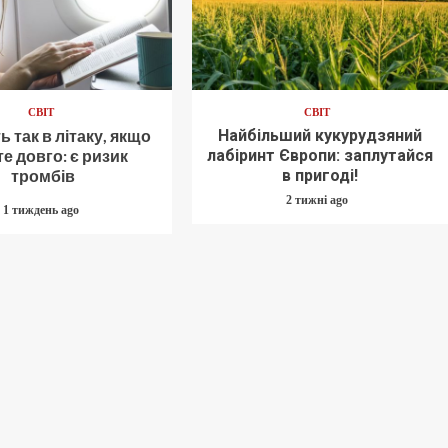
СВІТ
СВІТ
ь так в літаку, якщо
Найбільший кукурудзяний
е довго: є ризик
лабіринт Європи: заплутайся
тромбів
в пригоді!
2 тижні ago
1 тиждень ago