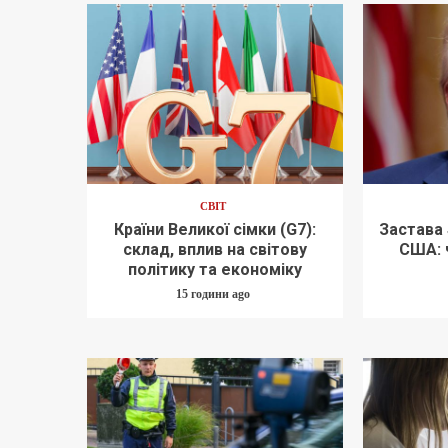
СВІТ
Країни Великої сімки (G7):
Застава 
склад, вплив на світову
США: 
політику та економіку
15 години ago