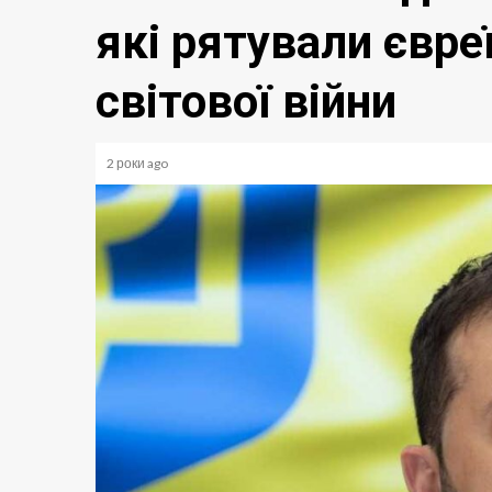
які рятували євреї
світової війни
2 роки ago