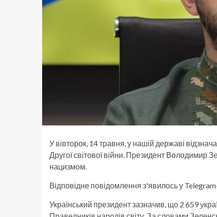
У вівторок, 14 травня, у нашій державі відзнача
Другої світової війни. Президент Володимир Зе
нацизмом.
Відповідне повідомлення з'явилось у Telegram
Український президент зазначив, що 2 659 укра
Праведників народів світу. За словами Зеленсь