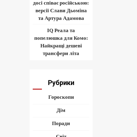
досі співає російською:
версії Слави Дьоміна
та Артура Адамова
IQ Реала та
попелюшка для Комо:
Найкращі дешеві
трансфери літа
Рубрики
Гороскопи
Дім
Поради
Світ