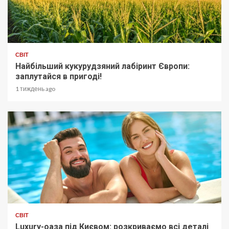
СВІТ
Найбільший кукурудзяний лабіринт Європи:
заплутайся в пригоді!
1 тиждень ago
СВІТ
Luxury-оаза під Києвом: розкриваємо всі деталі