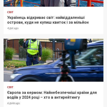
СВІТ
Українець відкриває світ: найвіддаленіші
острови, куди не купиш квиток і за мільйон
4 дні ago
СВІТ
Європа за кермом: Найнебезпечніші країни для
водіїв у 2024 році – хто в антирейтингу
6 днів ago