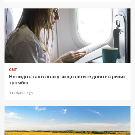
СВІТ
Не сидіть так в літаку, якщо летите довго: є ризик
тромбів
1 тиждень ago