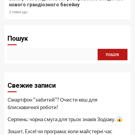
нового грандіозного басейну
2 тижні ago
Пошук
ПОШУК
Свежие записи
Смартфон “забитий”? Очисти кеш для
блискавичної роботи!
Серпень: чорна смуга для трьох знаків Зодіаку.
Зошит, Excel чи програма: коли майстерні час