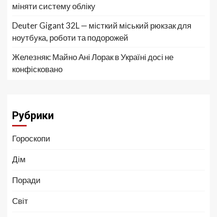
міняти систему обліку
Deuter Gigant 32L — місткий міський рюкзак для
ноутбука, роботи та подорожей
Железняк: Майно Ані Лорак в Україні досі не
конфісковано
Рубрики
Гороскопи
Дім
Поради
Світ