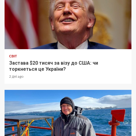
СВІТ
Застава $20 тисяч за візу до США: чи
торкнеться це України?
2 дні ago