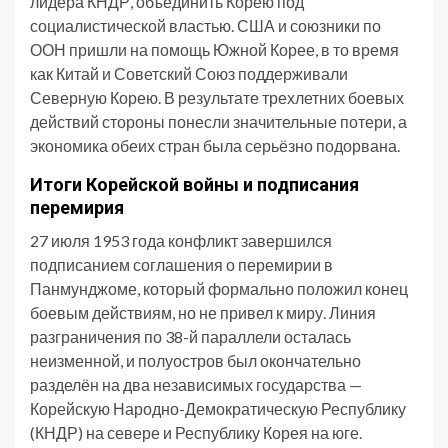
лидера КНДР, объединить Корею под
социалистической властью. США и союзники по
ООН пришли на помощь Южной Корее, в то время
как Китай и Советский Союз поддерживали
Северную Корею. В результате трехлетних боевых
действий стороны понесли значительные потери, а
экономика обеих стран была серьёзно подорвана.
Итоги Корейской войны и подписания
перемирия
27 июля 1953 года конфликт завершился
подписанием соглашения о перемирии в
Панмунджоме, который формально положил конец
боевым действиям, но не привел к миру. Линия
разграничения по 38-й параллели осталась
неизменной, и полуостров был окончательно
разделён на два независимых государства —
Корейскую Народно-Демократическую Республику
(КНДР) на севере и Республику Корея на юге.