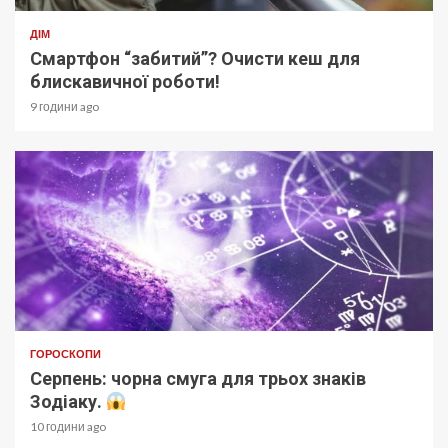
ДІМ
Смартфон “забитий”? Очисти кеш для
блискавичної роботи!
9 години ago
ГОРОСКОПИ
Серпень: чорна смуга для трьох знаків
Зодіаку.
10 години ago