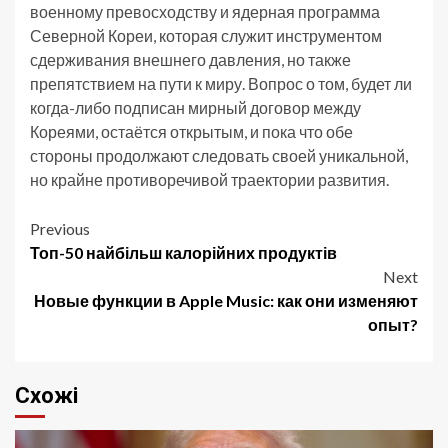
военному превосходству и ядерная программа
Северной Кореи, которая служит инструментом
сдерживания внешнего давления, но также
препятствием на пути к миру. Вопрос о том, будет ли
когда-либо подписан мирный договор между
Кореями, остаётся открытым, и пока что обе
стороны продолжают следовать своей уникальной,
но крайне противоречивой траектории развития.
Post
Previous
Топ-50 найбільш калорійних продуктів
navigation
Next
Новые функции в Apple Music: как они изменяют
опыт?
Схожі